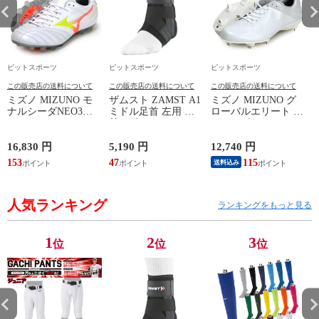
ピットスポーツ
ピットスポーツ
ピットスポーツ
この販売店の送料について
この販売店の送料について
この販売店の送料について
ミズノ MIZUNO モ
ザムスト ZAMST A1
ミズノ MIZUNO グ
ナルシーダNEO3
ミドル足首 左用 足
ローバルエリート ラ
WIDE ELITE
首サポーター 13SS
イトレボエリート2
(MONARCIDA) サッ
(NEW A1ミドル(左))
野球 金具 スパイク
カースパイク ワイド
白 シューズ 軽量
16,830 円
5,190 円
12,740 円
6
26AW (P1GA262154)
24SS (11GM241001)
ン
153
47
115
5
送料込み
人気ランキング
ランキングをもっと見る
1
2
3
位
位
位