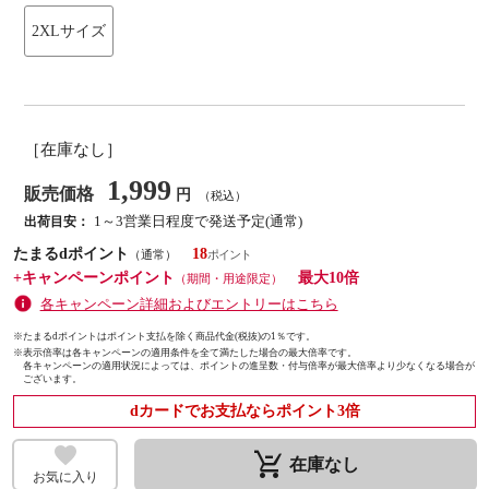
2XLサイズ
［在庫なし］
1,999
販売価格
円
（税込）
1～3営業日程度で発送予定(通常)
出荷目安：
たまるdポイント
18
（通常）
+キャンペーンポイント
最大10倍
（期間・用途限定）
各キャンペーン詳細およびエントリーはこちら
※たまるdポイントはポイント支払を除く商品代金(税抜)の1％です。
※
表示倍率は各キャンペーンの適用条件を全て満たした場合の最大倍率です。
各キャンペーンの適用状況によっては、ポイントの進呈数・付与倍率が最大倍率より少なくなる場合が
ございます。
dカードでお支払ならポイント3倍
remove_shopping_cart
在庫なし
お気に入り