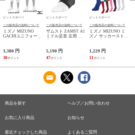
ピットスポーツ
ピットスポーツ
ピットスポーツ
この販売店の送料について
この販売店の送料について
この販売店の送料について
ミズノ MIZUNO
ザムスト ZAMST A1
ミズノ MIZUNO ミ
GACHIユニフォーム
ミドル足首 左用 足
ズノ サッカーストッ
パンツ(ジュニア) 練
首サポーター 13SS
キング サッカーソッ
習着 JR 野球 ユニフ
(NEW A1ミドル(左))
クス ストッキング
ォーム 練習用ユニフ
23SS(P2MXA060)
3,380 円
5,190 円
1,229 円
1
ォームパンツ GACHI
(
30
47
11
1
PANTS
(12JD2F8001/8401)
商品を探す
ヘルプ／お問い合わせ
お気に入り商品
お知らせ
最近チェックした商品
よくあるご質問