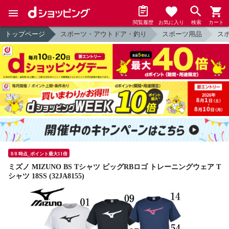
閲覧履歴
お気に入り
検索
カート
トップページ
スポーツ・アウトドア・釣り
スポーツ用品
ス
8/8 時点_ポイント最大11倍
ミズノ MIZUNO BS Tシャツ ビッグRBロゴ トレーニングウェア T
シャツ 18SS (32JA8155)