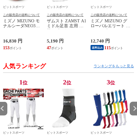
ピットスポーツ
ピットスポーツ
ピットスポーツ
この販売店の送料について
この販売店の送料について
この販売店の送料について
ミズノ MIZUNO モ
ザムスト ZAMST A1
ミズノ MIZUNO グ
ナルシーダNEO3
ミドル足首 左用 足
ローバルエリート ラ
WIDE ELITE
首サポーター 13SS
イトレボエリート2
(MONARCIDA) サッ
(NEW A1ミドル(左))
野球 金具 スパイク
カースパイク ワイド
白 シューズ 軽量
16,830 円
5,190 円
12,740 円
6
26AW (P1GA262154)
24SS (11GM241001)
ン
153
47
115
5
送料込み
人気ランキング
ランキングをもっと見る
1
2
3
位
位
位
ピットスポーツ
ピットスポーツ
ピットスポーツ