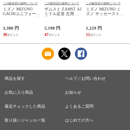
この販売店の送料について
この販売店の送料について
この販売店の送料について
ミズノ MIZUNO
ザムスト ZAMST A1
ミズノ MIZUNO ミ
GACHIユニフォーム
ミドル足首 左用 足
ズノ サッカーストッ
パンツ(ジュニア) 練
首サポーター 13SS
キング サッカーソッ
習着 JR 野球 ユニフ
(NEW A1ミドル(左))
クス ストッキング
ォーム 練習用ユニフ
23SS(P2MXA060)
3,380 円
5,190 円
1,229 円
1
ォームパンツ GACHI
(
30
47
11
1
PANTS
(12JD2F8001/8401)
商品を探す
ヘルプ／お問い合わせ
お気に入り商品
お知らせ
最近チェックした商品
よくあるご質問
取り扱いジャンル一覧
はじめての方へ