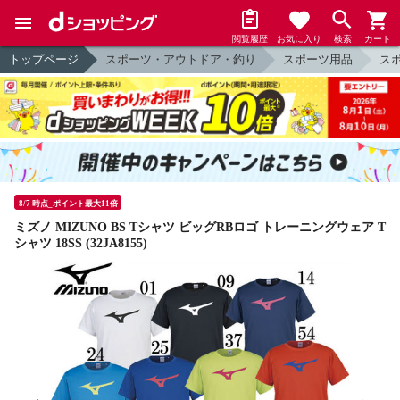
閲覧履歴
お気に入り
検索
カート
トップページ
スポーツ・アウトドア・釣り
スポーツ用品
ス
8/7 時点_ポイント最大11倍
ミズノ MIZUNO BS Tシャツ ビッグRBロゴ トレーニングウェア T
シャツ 18SS (32JA8155)