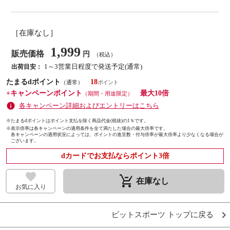
［在庫なし］
1,999
販売価格
円
（税込）
1～3営業日程度で発送予定(通常)
出荷目安：
たまるdポイント
18
（通常）
+キャンペーンポイント
最大10倍
（期間・用途限定）
各キャンペーン詳細およびエントリーはこちら
※たまるdポイントはポイント支払を除く商品代金(税抜)の1％です。
※
表示倍率は各キャンペーンの適用条件を全て満たした場合の最大倍率です。
各キャンペーンの適用状況によっては、ポイントの進呈数・付与倍率が最大倍率より少なくなる場合が
ございます。
dカードでお支払ならポイント3倍
remove_shopping_cart
在庫なし
お気に入り
ピットスポーツ トップに戻る