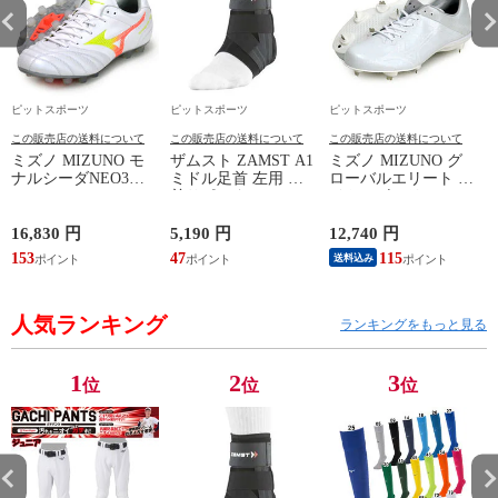
ピットスポーツ
ピットスポーツ
ピットスポーツ
この販売店の送料について
この販売店の送料について
この販売店の送料について
ミズノ MIZUNO モ
ザムスト ZAMST A1
ミズノ MIZUNO グ
ナルシーダNEO3
ミドル足首 左用 足
ローバルエリート ラ
WIDE ELITE
首サポーター 13SS
イトレボエリート2
(MONARCIDA) サッ
(NEW A1ミドル(左))
野球 金具 スパイク
カースパイク ワイド
白 シューズ 軽量
16,830 円
5,190 円
12,740 円
6
26AW (P1GA262154)
24SS (11GM241001)
ン
153
47
115
5
送料込み
人気ランキング
ランキングをもっと見る
1
2
3
位
位
位