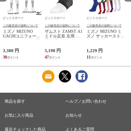
ピットスポーツ
ピットスポーツ
ピットスポーツ
この販売店の送料について
この販売店の送料について
この販売店の送料について
ミズノ MIZUNO
ザムスト ZAMST A1
ミズノ MIZUNO ミ
GACHIユニフォーム
ミドル足首 左用 足
ズノ サッカーストッ
パンツ(ジュニア) 練
首サポーター 13SS
キング サッカーソッ
習着 JR 野球 ユニフ
(NEW A1ミドル(左))
クス ストッキング
ソ
ォーム 練習用ユニフ
23SS(P2MXA060)
3,380 円
5,190 円
1,229 円
2
ォームパンツ GACHI
30
47
11
2
PANTS
(12JD2F8001/8401)
商品を探す
ヘルプ／お問い合わせ
お気に入り商品
お知らせ
最近チェックした商品
よくあるご質問