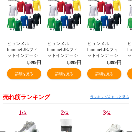
ヒュンメル
ヒュンメル
ヒュンメル
ヒ
hummel JR.フィ
hummel JR.フィ
hummel JR.フィ
h
ットインナーシ
ットインナーシ
ットインナーシ
ッ
ャツ (HJP5153)
ャツ (HJP5153)
ャツ (HJP5153)
ャ
1,899
円
1,899
円
1,899
円
詳細を見る
詳細を見る
詳細を見る
売れ筋ランキング
ランキングをもっと見る
1
2
3
位
位
位