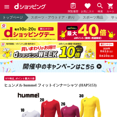
閲覧履歴
お気に入り
検索
カート
トップページ
スポーツ・アウトドア・釣り
スポーツ用品
サ
8/9 時点_ポイント最大11倍
ヒュンメル hummel フィットインナーシャツ (HAP5153)