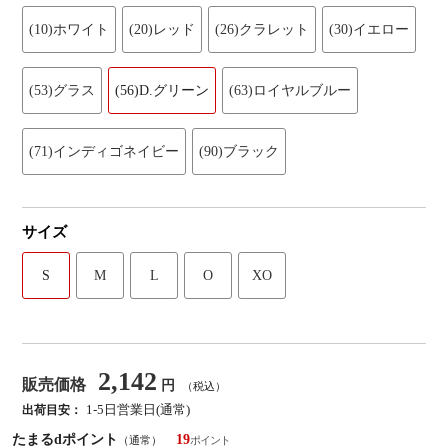
(10)ホワイト
(20)レッド
(26)クラレット
(30)イエロー
(53)グラス
(56)D.グリーン
(63)ロイヤルブルー
(71)インディゴネイビー
(90)ブラック
サイズ
S
M
L
O
XO
2,142
販売価格
円
（税込）
1-5日営業日(通常)
出荷目安：
たまるdポイント
19
（通常）