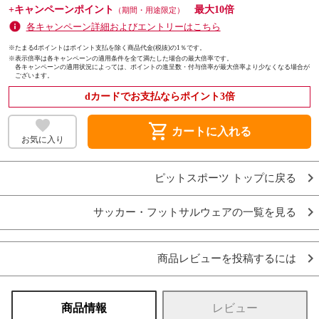
+キャンペーンポイント
最大10倍
（期間・用途限定）
各キャンペーン詳細およびエントリーはこちら
※たまるdポイントはポイント支払を除く商品代金(税抜)の1％です。
※
表示倍率は各キャンペーンの適用条件を全て満たした場合の最大倍率です。
各キャンペーンの適用状況によっては、ポイントの進呈数・付与倍率が最大倍率より少なくなる場合が
ございます。
dカードでお支払ならポイント3倍
shopping_cart
カートに入れる
お気に入り
ピットスポーツ トップに戻る
サッカー・フットサルウェアの一覧を見る
商品レビューを投稿するには
商品情報
レビュー