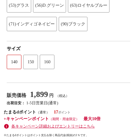
(53)グラス
(56)D.グリーン
(63)ロイヤルブルー
(71)インディゴネイビー
(90)ブラック
サイズ
140
150
160
1,899
販売価格
円
（税込）
1-5日営業日(通常)
出荷目安：
たまるdポイント
17
（通常）
+キャンペーンポイント
最大10倍
（期間・用途限定）
各キャンペーン詳細およびエントリーはこちら
※たまるdポイントはポイント支払を除く商品代金(税抜)の1％です。