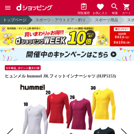
閲覧履歴
お気に入り
検索
カート
トップページ
スポーツ・アウトドア・釣り
スポーツ用品
ス
8/8 時点_ポイント最大11倍
ヒュンメル hummel JR.フィットインナーシャツ (HJP5153)