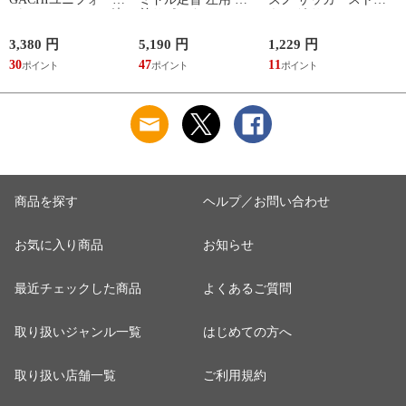
パンツ(ジュニア) 練
首サポーター 13SS
キング サッカーソッ
習着 JR 野球 ユニフ
(NEW A1ミドル(左))
クス ストッキング
ォーム 練習用ユニフ
23SS(P2MXA060)
3,380 円
5,190 円
1,229 円
1
ォームパンツ GACHI
(
30
47
11
1
PANTS
(12JD2F8001/8401)
商品を探す
ヘルプ／お問い合わせ
お気に入り商品
お知らせ
最近チェックした商品
よくあるご質問
取り扱いジャンル一覧
はじめての方へ
取り扱い店舗一覧
ご利用規約