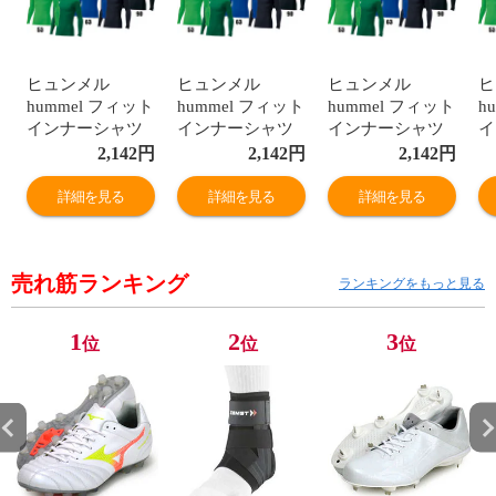
ヒュンメル
ヒュンメル
ヒュンメル
ヒ
hummel フィット
hummel フィット
hummel フィット
h
インナーシャツ
インナーシャツ
インナーシャツ
イ
(HAP5153)
(HAP5153)
(HAP5153)
(H
2,142
円
2,142
円
2,142
円
詳細を見る
詳細を見る
詳細を見る
売れ筋ランキング
ランキングをもっと見る
1
2
3
位
位
位