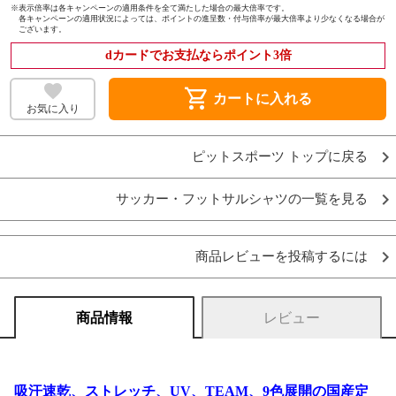
※
表示倍率は各キャンペーンの適用条件を全て満たした場合の最大倍率です。
各キャンペーンの適用状況によっては、ポイントの進呈数・付与倍率が最大倍率より少なくなる場合が
ございます。
dカードでお支払ならポイント3倍
shopping_cart
カートに入れる
お気に入り
ピットスポーツ トップに戻る
サッカー・フットサルシャツの一覧を見る
商品レビューを投稿するには
商品情報
レビュー
吸汗速乾、ストレッチ、UV、TEAM、9色展開の国産定