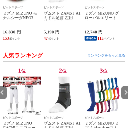
ピットスポーツ
ピットスポーツ
ピットスポーツ
ミズノ MIZUNO モ
ザムスト ZAMST A1
ミズノ MIZUNO グ
ナルシーダNEO3
ミドル足首 左用 足
ローバルエリート ラ
WIDE ELITE
首サポーター 13SS
イトレボエリート2
(MONARCIDA) サッ
(NEW A1ミドル(左))
野球 金具 スパイク
カースパイク ワイド
白 シューズ 軽量
16,830 円
5,190 円
12,740 円
6
26AW (P1GA262154)
24SS (11GM241001)
ン
153
47
115
5
送料込み
人気ランキング
ランキングをもっと見る
1
2
3
位
位
位
ピットスポーツ
ピットスポーツ
ピットスポーツ
ミズノ MIZUNO
ザムスト ZAMST A1
ミズノ MIZUNO ミ
GACHIユニフォーム
ミドル足首 左用 足
ズノ サッカーストッ