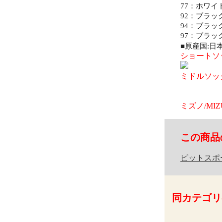
77：ホワイ
92：ブラッ
94：ブラッ
97：ブラッ
■原産国:日
ショートソッ
ミドルソッ
ミズノ/M
この商品
ピットスポ
同カテゴリ