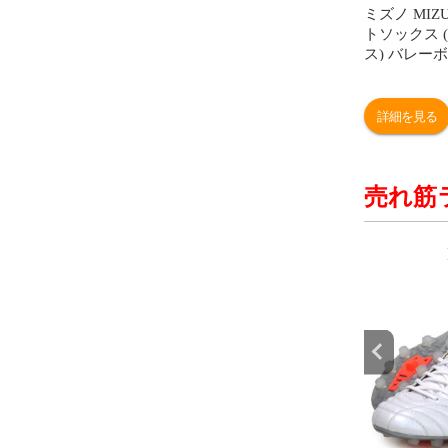
ミズノ MIZ
トソックス 
ス) バレー
ス (V2MX80
詳細を見る
売れ筋
9
10
位
位