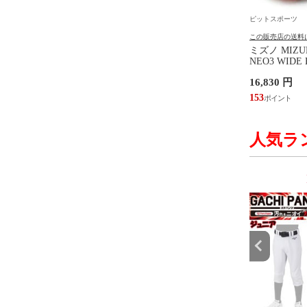
ーツ
ピットスポーツ
ピットスポーツ
の送料について
この販売店の送料について
この販売店の送料
ケイ SSK ローネック
メンズトレーニング5点セット
ミズノ MIZ
ンダーシャツ 野球 トレ
King of Athlete ランニング フ
NEO3 WIDE 
 部活 練習 インナー
ィットネス スポーツウェア ジ
(MONARCI
円
3,980 円
16,830 円
S (SCF230LH)
ョギング ジム ワークアウト
イク ワイド 2
(KAW012)
(P1GA262154
36
153
人気ラ
9
10
位
位