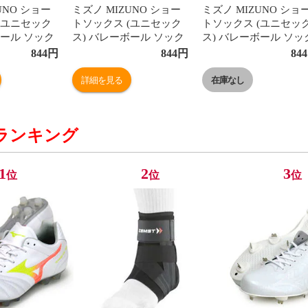
UNO ショー
ミズノ MIZUNO ショー
ミズノ MIZUNO ショ
(ユニセック
トソックス (ユニセック
トソックス (ユニセッ
ボール ソック
ス) バレーボール ソック
ス) バレーボール ソッ
01)
ス (V2MX8001)
ス (V2MX8001)
844
円
844
円
844
詳細を見る
在庫なし
ランキング
1
2
3
位
位
位