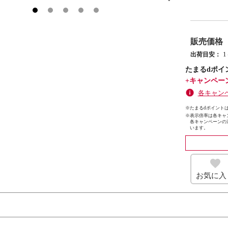
販売価格
出荷目安：
たまるdポイ
+キャンペー
各キャン
※たまるdポイントは
※
表示倍率は各キャ
各キャンペーンの
います。
お気に入