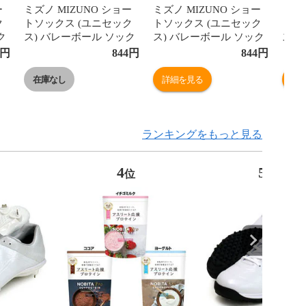
ー
ミズノ MIZUNO ショー
ミズノ MIZUNO ショー
ミズノ
ク
トソックス (ユニセック
トソックス (ユニセック
トソ
ク
ス) バレーボール ソック
ス) バレーボール ソック
ス)
ス (V2MX8001)
ス (V2MX8001)
ス (V
円
844
円
844
円
在庫なし
詳細を見る
詳
ランキングをもっと見る
4
5
位
位