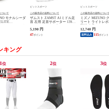
ピットスポーツ
ピットスポーツ
について
この販売店の送料について
この販売店の送料につい
UNO モナルシーダ
ザムスト ZAMST A1ミドル足
ミズノ MIZUNO
ELITE
首 左用 足首サポーター 13SS
リート ライトレボ
DA) サッカースパ
(NEW A1ミドル(左))
野球 金具 スパイク
5,190 円
12,740 円
6AW
ズ 軽量 24SS (11GM
)
47
115
送料込み
ンキング
1
2
3
位
位
位