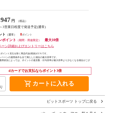
947
円
（税込）
1～3営業日程度で発送予定(通常)
ント
8
（通常）
ンポイント
最大10倍
（期間・用途限定）
ペーン詳細およびエントリーはこちら
ポイント支払を除く商品代金(税抜)の1％です。
ンペーンの適用条件を全て満たした場合の最大倍率です。
適用状況によっては、ポイントの進呈数・付与倍率が最大倍率より少なくなる場合がござ
dカードでお支払ならポイント3倍
shopping_cart
カートに入れる
り
ピットスポーツ トップに戻る