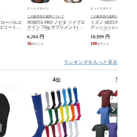
ピットスポーツ
ピットスポーツ
て
この販売店の送料について
この販売店の送料について
 グローバルエ
NOBITA PRO ノビタ ソイプロ
ミズノ MIZUNO ミズ
エリート2
テイン 750g サプリメント(栄
クッションレボプロ ト
 白 シュー
養補助食品) スポーツサプリメ
ー RS 野球 ソフトボー
6,264 円
10,999 円
241001)
ント プロテイン
セックス トレーニング
23FW(FD0008)
ズ ワイド 25AW (11GU25
56
100
ランキングをもっと見る
4
5
位
位