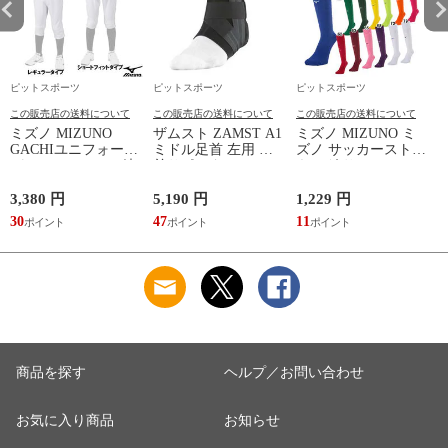
ピットスポーツ
ピットスポーツ
ピットスポーツ
この販売店の送料について
この販売店の送料について
この販売店の送料について
ミズノ MIZUNO
ザムスト ZAMST A1
ミズノ MIZUNO ミ
GACHIユニフォーム
ミドル足首 左用 足
ズノ サッカーストッ
パンツ(ジュニア) 練
首サポーター 13SS
キング サッカーソッ
習着 JR 野球 ユニフ
(NEW A1ミドル(左))
クス ストッキング
ォーム 練習用ユニフ
23SS(P2MXA060)
3,380 円
5,190 円
1,229 円
1
ォームパンツ GACHI
(
30
47
11
1
PANTS
(12JD2F8001/8401)
商品を探す
ヘルプ／お問い合わせ
お気に入り商品
お知らせ