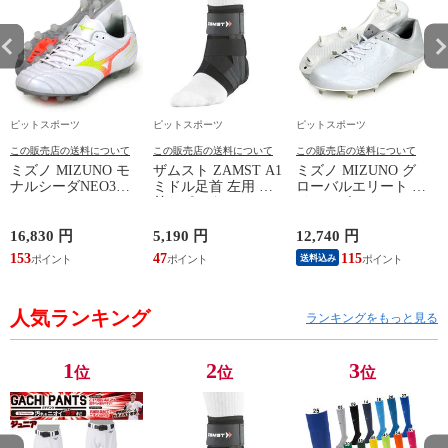
ピットスポーツ
ピットスポーツ
ピットスポーツ
この販売店の送料について
この販売店の送料について
この販売店の送料について
ミズノ MIZUNO モ
ザムスト ZAMST A1
ミズノ MIZUNO グ
ナルシーダNEO3
ミドル足首 左用 足
ローバルエリート ラ
WIDE ELITE
首サポーター 13SS
イトレボエリート2
(MONARCIDA) サッ
(NEW A1ミドル(左))
野球 金具 スパイク
カースパイク ワイド
白 シューズ 軽量
16,830 円
5,190 円
12,740 円
6
26AW (P1GA262154)
24SS (11GM241001)
ン
153
47
115
5
送料込み
人気ランキング
ランキングをもっと見る
1
2
3
位
位
位