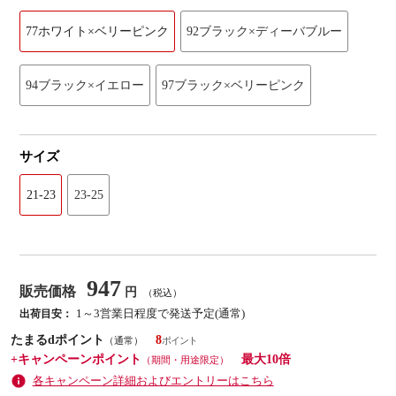
77ホワイト×ベリーピンク
92ブラック×ディーバブルー
94ブラック×イエロー
97ブラック×ベリーピンク
サイズ
21-23
23-25
947
販売価格
円
（税込）
1～3営業日程度で発送予定(通常)
出荷目安：
たまるdポイント
8
（通常）
+キャンペーンポイント
最大10倍
（期間・用途限定）
各キャンペーン詳細およびエントリーはこちら