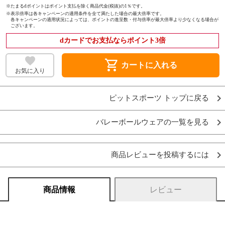
※たまるdポイントはポイント支払を除く商品代金(税抜)の1％です。
※
表示倍率は各キャンペーンの適用条件を全て満たした場合の最大倍率です。
各キャンペーンの適用状況によっては、ポイントの進呈数・付与倍率が最大倍率より少なくなる場合が
ございます。
dカードでお支払ならポイント3倍
shopping_cart
カートに入れる
お気に入り
ピットスポーツ トップに戻る
バレーボールウェアの一覧を見る
商品レビューを投稿するには
商品情報
レビュー