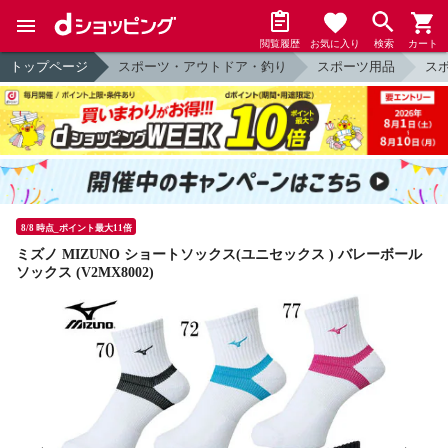
閲覧履歴
お気に入り
検索
カート
トップページ
スポーツ・アウトドア・釣り
スポーツ用品
ス
8/8 時点_ポイント最大11倍
ミズノ MIZUNO ショートソックス(ユニセックス ) バレーボール
ソックス (V2MX8002)