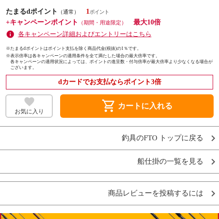
たまるdポイント
1
（通常）
+キャンペーンポイント
最大10倍
（期間・用途限定）
各キャンペーン詳細およびエントリーはこちら
※たまるdポイントはポイント支払を除く商品代金(税抜)の1％です。
※
表示倍率は各キャンペーンの適用条件を全て満たした場合の最大倍率です。
各キャンペーンの適用状況によっては、ポイントの進呈数・付与倍率が最大倍率より少なくなる場合が
ございます。
dカードでお支払ならポイント3倍
shopping_cart
カートに入れる
お気に入り
釣具のFTO トップに戻る
船仕掛の一覧を見る
商品レビューを投稿するには