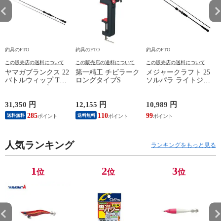
釣具のFTO
釣具のFTO
釣具のFTO
釣
この販売店の送料について
この販売店の送料について
この販売店の送料について
ヤマガブランクス 22
第一精工 チビラーク
メジャークラフト 25
バトルウィップ TR
ロングタイプS
ソルパラ ライトジギ
63/N ティップラン
ング SPJLJ-B642M / 2
エギング
ピース ベイトモデル
31,350 円
12,155 円
10,989 円
9
285
110
99
8
送料無料
送料無料
人気ランキング
ランキングをもっと見る
1
2
3
位
位
位