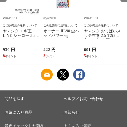
釣具のFTO
釣具のFTO
釣具のFTO
釣
この販売店の送料について
この販売店の送料について
この販売店の送料について
ヤマシタ エギ王
オーナー JH-90 虫ヘ
ヤマシタ おっぱいス
LIVE シャロー 3.5S
ッドパワー 6g
ッテ布巻 2.5-T2(2本
ッ
034 パッションレッ
入) F/ピンク帽
ド ベーシック布 赤
テープ /エギ 2019年
930 円
422 円
601 円
6
新製品 エギング 定
8
3
5
5
番 アオリイカ エギ
王 ライブ
商品を探す
ヘルプ／お問い合わせ
お気に入り商品
お知らせ
最近チェックした商品
よくあるご質問