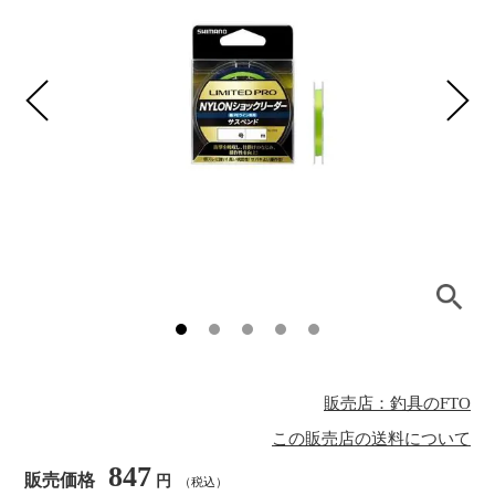
販売店：釣具のFTO
この販売店の送料について
847
販売価格
円
（税込）