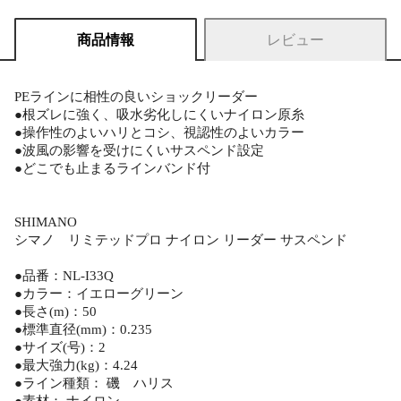
商品情報
レビュー
PEラインに相性の良いショックリーダー
●根ズレに強く、吸水劣化しにくいナイロン原糸
●操作性のよいハリとコシ、視認性のよいカラー
●波風の影響を受けにくいサスペンド設定
●どこでも止まるラインバンド付
SHIMANO
シマノ リミテッドプロ ナイロン リーダー サスペンド
●品番：NL-I33Q
●カラー：イエローグリーン
●長さ(m)：50
●標準直径(mm)：0.235
●サイズ(号)：2
●最大強力(kg)：4.24
●ライン種類： 磯 ハリス
●素材： ナイロン