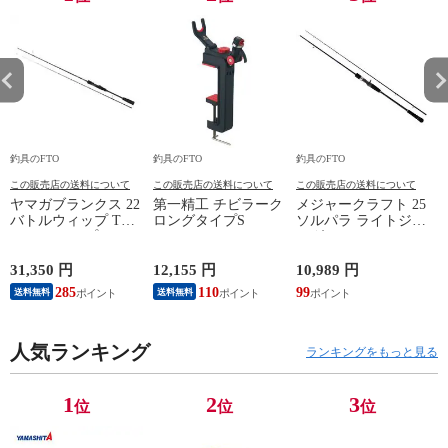
釣具のFTO
釣具のFTO
釣具のFTO
釣
この販売店の送料について
この販売店の送料について
この販売店の送料について
ヤマガブランクス 22
第一精工 チビラーク
メジャークラフト 25
バトルウィップ TR
ロングタイプS
ソルパラ ライトジギ
63/N ティップラン
ング SPJLJ-B642M / 2
エギング
ピース ベイトモデル
31,350 円
12,155 円
10,989 円
9
285
110
99
8
送料無料
送料無料
人気ランキング
ランキングをもっと見る
1
2
3
位
位
位