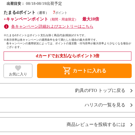
08/18-08/19出荷予定
出荷目安：
たまるdポイント
7
（通常）
+キャンペーンポイント
最大10倍
（期間・用途限定）
各キャンペーン詳細およびエントリーはこちら
※たまるdポイントはポイント支払を除く商品代金(税抜)の1％です。
※
表示倍率は各キャンペーンの適用条件を全て満たした場合の最大倍率です。
各キャンペーンの適用状況によっては、ポイントの進呈数・付与倍率が最大倍率より少なくなる場合が
ございます。
dカードでお支払ならポイント3倍
shopping_cart
カートに入れる
お気に入り
釣具のFTO トップに戻る
ハリスの一覧を見る
商品レビューを投稿するには