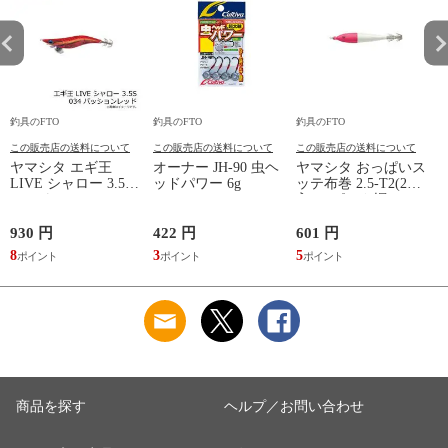
釣具のFTO
釣具のFTO
釣具のFTO
釣
この販売店の送料について
この販売店の送料について
この販売店の送料について
ヤマシタ エギ王
オーナー JH-90 虫ヘ
ヤマシタ おっぱいス
LIVE シャロー 3.5S
ッドパワー 6g
ッテ布巻 2.5-T2(2本
ッ
034 パッションレッ
入) F/ピンク帽
ド ベーシック布 赤
テープ /エギ 2019年
930 円
422 円
601 円
6
新製品 エギング 定
8
3
5
5
番 アオリイカ エギ
王 ライブ
商品を探す
ヘルプ／お問い合わせ