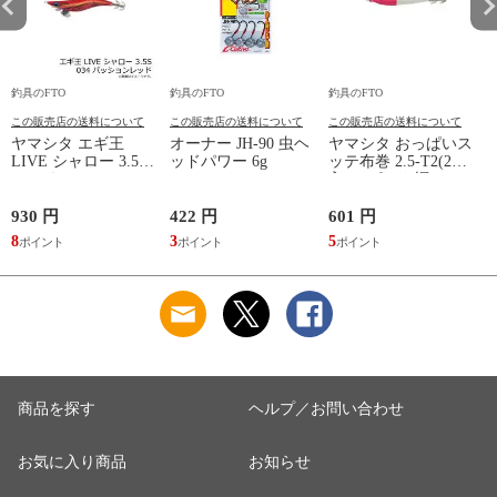
釣具のFTO
釣具のFTO
釣具のFTO
釣
この販売店の送料について
この販売店の送料について
この販売店の送料について
ヤマシタ エギ王
オーナー JH-90 虫ヘ
ヤマシタ おっぱいス
LIVE シャロー 3.5S
ッドパワー 6g
ッテ布巻 2.5-T2(2本
ッ
034 パッションレッ
入) F/ピンク帽
ド ベーシック布 赤
テープ /エギ 2019年
930 円
422 円
601 円
6
新製品 エギング 定
8
3
5
5
番 アオリイカ エギ
王 ライブ
商品を探す
ヘルプ／お問い合わせ
お気に入り商品
お知らせ