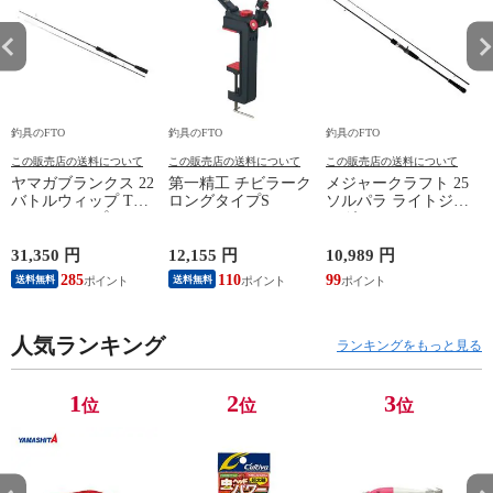
釣具のFTO
釣具のFTO
釣具のFTO
釣
この販売店の送料について
この販売店の送料について
この販売店の送料について
ヤマガブランクス 22
第一精工 チビラーク
メジャークラフト 25
バトルウィップ TR
ロングタイプS
ソルパラ ライトジギ
63/N ティップラン
ング SPJLJ-B642M / 2
エギング
ピース ベイトモデル
31,350 円
12,155 円
10,989 円
9
285
110
99
8
送料無料
送料無料
人気ランキング
ランキングをもっと見る
1
2
3
位
位
位