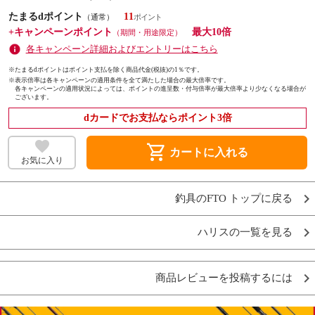
たまるdポイント
11
（通常）
+キャンペーンポイント
最大10倍
（期間・用途限定）
各キャンペーン詳細およびエントリーはこちら
※たまるdポイントはポイント支払を除く商品代金(税抜)の1％です。
※
表示倍率は各キャンペーンの適用条件を全て満たした場合の最大倍率です。
各キャンペーンの適用状況によっては、ポイントの進呈数・付与倍率が最大倍率より少なくなる場合が
ございます。
dカードでお支払ならポイント3倍
shopping_cart
カートに入れる
お気に入り
釣具のFTO トップに戻る
ハリスの一覧を見る
商品レビューを投稿するには