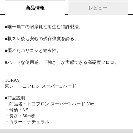
商品情報
レビュー
■唯一無二の耐摩耗性を生む特許製法。
■根ズレ後も安心の残存強度を誇る。
■優れたハリコシと結束性。
■ハードな使用感、「強さ」が実感できる高硬度フロロ。
TORAY
東レ トヨフロン スーパーL ハード
■商品説明
・商品名：トヨフロン スーパーL ハード 50m
・号柄：3.5
・長さ：50m巻
・カラー：ナチュラル