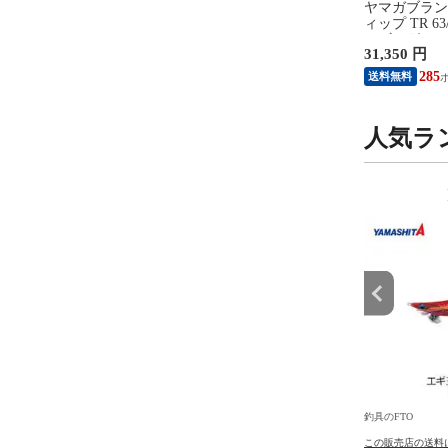
IN-007Y サンプロテク
ダイワ DG-8922W 防風グロー
ヤマガブラン
インナー タイツ M ラ
ブ 3本カット パープル L
ィップ TR 6
レーマルチカモ
エギング
円
2,618 円
31,350 円
23
285
送料無料
人気ラ
9
10
位
位
釣具のFTO
釣具のFTO
の送料について
この販売店の送料について
この販売店の送料