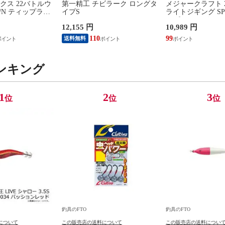
クス 22バトルウ
第一精工 チビラーク ロングタ
メジャークラフト 
3/N ティップラン
イプS
ライトジギング SPJL
/ 2ピース ベイト
12,155 円
10,989 円
110
99
送料無料
ンキング
1
2
3
位
位
位
釣具のFTO
釣具のFTO
について
この販売店の送料について
この販売店の送料につい