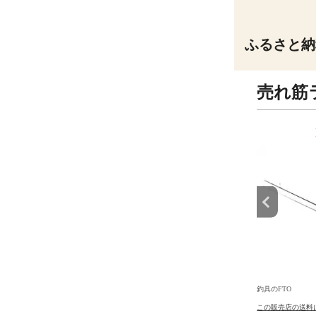
ふるさと納
売れ筋
9
10
位
位
釣具のFTO
釣具のFTO
の送料について
この販売店の送料について
この販売店の送料