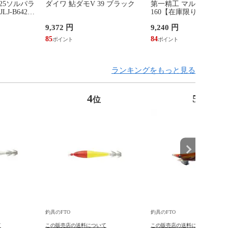
25ソルパラ
ダイワ 鮎ダモV 39 ブラック
第一精工 マルチスタン
J-B642M
160【在庫限り特価】
モデル
9,372 円
9,240 円
85
84
ランキングをもっと見る
4
5
位
位
釣具のFTO
釣具のFTO
て
この販売店の送料について
この販売店の送料について