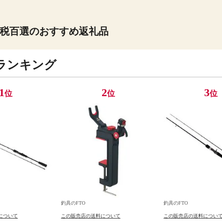
税百選のおすすめ返礼品
ランキング
1
2
3
位
位
位
釣具のFTO
釣具のFTO
について
この販売店の送料について
この販売店の送料につい