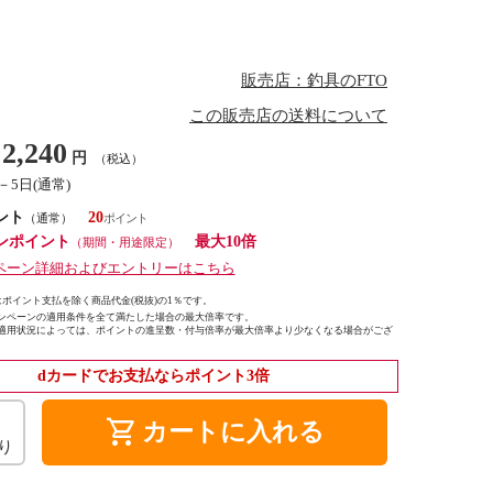
販売店：釣具のFTO
この販売店の送料について
2,240
円
（税込）
－5日(通常)
ント
20
（通常）
ンポイント
最大10倍
（期間・用途限定）
ペーン詳細およびエントリーはこちら
ポイント支払を除く商品代金(税抜)の1％です。
ンペーンの適用条件を全て満たした場合の最大倍率です。
適用状況によっては、ポイントの進呈数・付与倍率が最大倍率より少なくなる場合がござ
dカードでお支払ならポイント3倍
shopping_cart
カートに入れる
り