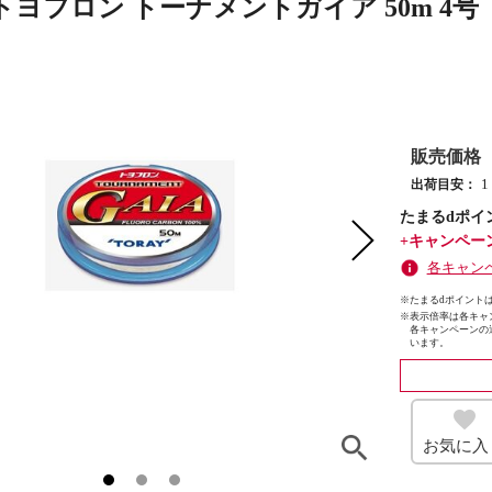
ヨフロン トーナメントガイア 50m 4号
販売価格
1
出荷目安：
たまるdポイ
+キャンペー
各キャン
※たまるdポイントは
※
表示倍率は各キャ
各キャンペーンの
います。
お気に入