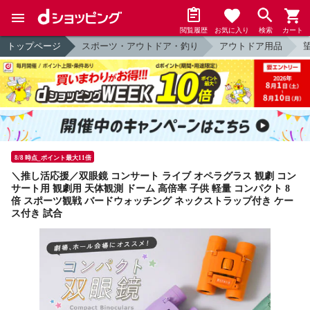
閲覧履歴
お気に入り
検索
カート
トップページ
スポーツ・アウトドア・釣り
アウトドア用品
8/8 時点_ポイント最大11倍
＼推し活応援／双眼鏡 コンサート ライブ オペラグラス 観劇 コン
サート用 観劇用 天体観測 ドーム 高倍率 子供 軽量 コンパクト 8
倍 スポーツ観戦 バードウォッチング ネックストラップ付き ケー
ス付き 試合