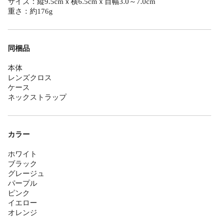
サイズ：縦9.5cmｘ横6.5cmｘ目幅3.0～7.0cm
重さ：約176g
同梱品
本体
レンズクロス
ケース
ネックストラップ
カラー
ホワイト
ブラック
グレージュ
パープル
ピンク
イエロー
オレンジ