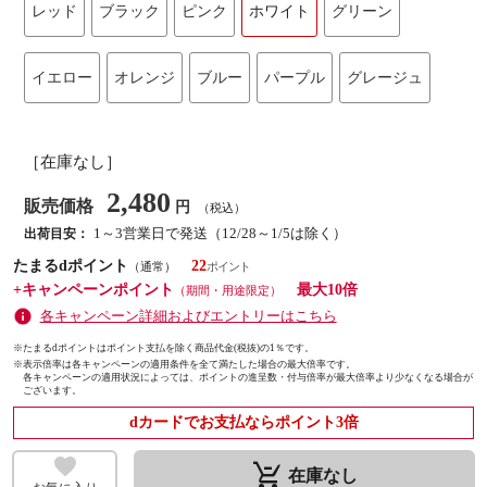
レッド
ブラック
ピンク
ホワイト
グリーン
イエロー
オレンジ
ブルー
パープル
グレージュ
［在庫なし］
2,480
販売価格
円
（税込）
1～3営業日で発送（12/28～1/5は除く）
出荷目安：
たまるdポイント
22
（通常）
+キャンペーンポイント
最大10倍
（期間・用途限定）
各キャンペーン詳細およびエントリーはこちら
※たまるdポイントはポイント支払を除く商品代金(税抜)の1％です。
※
表示倍率は各キャンペーンの適用条件を全て満たした場合の最大倍率です。
各キャンペーンの適用状況によっては、ポイントの進呈数・付与倍率が最大倍率より少なくなる場合が
ございます。
dカードでお支払ならポイント3倍
remove_shopping_cart
在庫なし