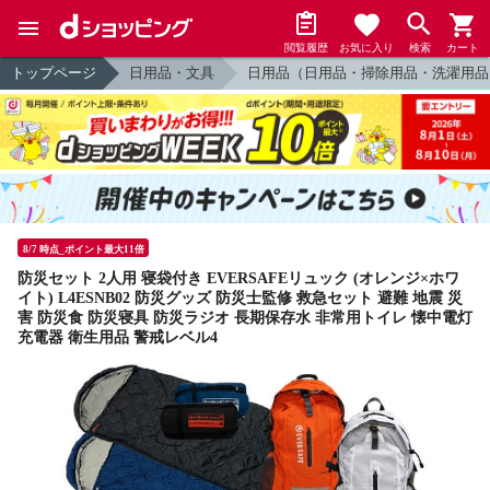
閲覧履歴
お気に入り
検索
カート
トップページ
日用品・文具
日用品（日用品・掃除用品・洗濯用品
8/7 時点_ポイント最大11倍
防災セット 2人用 寝袋付き EVERSAFEリュック (オレンジ×ホワ
イト) L4ESNB02 防災グッズ 防災士監修 救急セット 避難 地震 災
害 防災食 防災寝具 防災ラジオ 長期保存水 非常用トイレ 懐中電灯
充電器 衛生用品 警戒レベル4