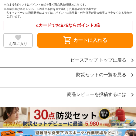
※たまるdポイントはポイント支払を除く商品代金(税抜)の1％です。
※
表示倍率は各キャンペーンの適用条件を全て満たした場合の最大倍率です。
各キャンペーンの適用状況によっては、ポイントの進呈数・付与倍率が最大倍率より少なくなる場合が
ございます。
dカードでお支払ならポイント3倍
shopping_cart
カートに入れる
お気に入り
ピースアップ トップに戻る
防災セットの一覧を見る
商品レビューを投稿するには