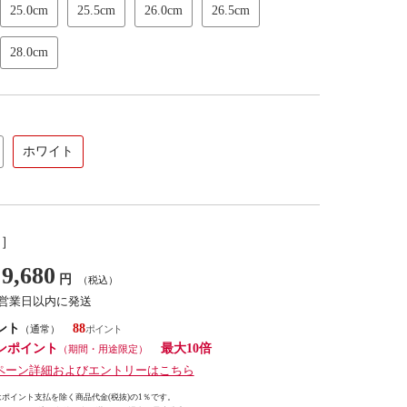
25.0cm
25.5cm
26.0cm
26.5cm
28.0cm
ホワイト
し］
9,680
円
（税込）
7営業日以内に発送
ント
88
（通常）
ンポイント
最大10倍
（期間・用途限定）
ペーン詳細およびエントリーはこちら
ポイント支払を除く商品代金(税抜)の1％です。