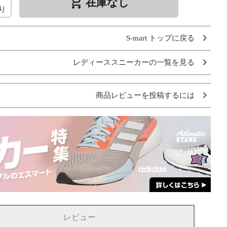
remove_shopping_cart
在庫なし
り
S-mart トップに戻る
レディーススニーカーの一覧を見る
商品レビューを投稿するには
レビュー