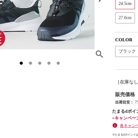
24.5cm
27.0cm
COLOR
ブラック
［在庫な
販売価格
出荷目安：
たまるdポイ
+キャンペー
各キャン
※たまるdポイントは