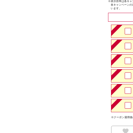
※
表示倍率は各キャ
各キャンペーンの
います。
※クーポン適用後