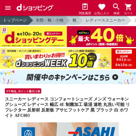
閲覧履歴
お気に入り
検索
カート
トップページ
衣類・靴・小物
靴
レディーススニーカー
8/9 時点_ポイント最大11倍
スニーカー レディース コンフォートシューズ メンズ ウォーキン
グシューズ レディース 幅広 4E 制菌加工 吸湿 速乾 丸洗い可能 リ
フレクター 反射材 反射板 アサヒフットケア 黒 ブラック 白 ホワ
イト AFC003