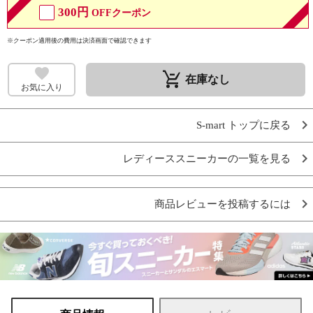
300円
OFFクーポン
※クーポン適用後の費用は決済画面で確認できます
remove_shopping_cart
在庫なし
お気に入り
S-mart トップに戻る
レディーススニーカーの一覧を見る
商品レビューを投稿するには