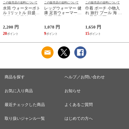
この販売店の送料について
この販売店の送料について
この販売店の送料について
水筒 ウォーターボト
レッグウォーマー 健
巾着 ポーチ 小物入
ル 1リットル 目盛り
康 足首ウォーマー
れ 旅行 プール 海 バ
直飲み 中蓋付き 大
着圧 就寝 おしゃれ
ス用品 洗面セット
容量 かわいい 軽い
冷え靴下 ソックス
洗える ゴリラ 銭湯
マイボトル 動物 ア
ふんわり 足湯のよう
サウナ ごリラックス
2,200 円
1,078 円
1,650 円
2
ニマル ゴリラ ごリ
なぽかぽかナイトウ
まもるさんの洗える
20
9
15
2
ラックス ゴリゴリボ
ォーマー inf-26
巾着 ブラック 黒
トル
商品を探す
ヘルプ／お問い合わせ
お気に入り商品
お知らせ
最近チェックした商品
よくあるご質問
取り扱いジャンル一覧
はじめての方へ