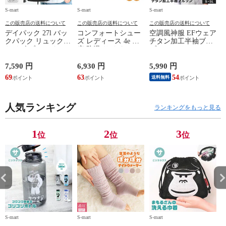
S-mart
S-mart
S-mart
S-
この販売店の送料について
この販売店の送料について
この販売店の送料について
デイパック 27l バッ
コンフォートシュー
空調風神服 EFウェア
クパック リュック
ズ レディース 4e 幅
チタン加工半袖ブル
サイズ ブランド ロ
広 防滑 サイドファ
ゾン ベスト ファン
ゴ プリント かばん
スナー ウォーキング
対応 半袖 ブルゾン
鞄 機内持ち込み 夏
シューズ 黒 トパー
ジャケット 遮熱 作
ド
7,590 円
6,930 円
5,990 円
5
スラッシャー
ズ モア 靴 カジュア
業服 作業着 上着 ア
69
63
54
4
送料無料
THRASHER r1929
ルシューズ 外反母趾
タックベース KF100
1
歩きやすい シニア
ミセス ファッション
人気ランキング
50代 60代 母の日 ギ
ランキングをもっと見る
フト プレゼント グ
レー ベージュ
TOPAZ 1410
1
2
3
位
位
位
S-mart
S-mart
S-mart
S-