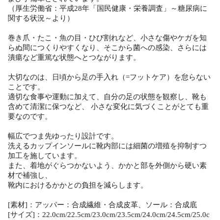
（厚生労働省：平成28年「国民健康・栄養調査」～糖尿病に
関する状況～より）
巻き爪・たこ・魚の目・ひび割れなど、小さな傷やケガを知
らぬ間につくりやすくなり、そこから菌への感染、さらには
潰瘍など重篤な状態へとつながります。
大切なのは、日頃から足の手入れ（=フットケア）を怠らない
ことです。
適切な食事や運動に加えて、自分の足の状態を観察し、靴も
含めて清潔に保つなど、 小さな変化に気づくことがとても重
要なのです。
幅広でつま先ゆったり設計です。
洗えるカップインソールに靴内部には細菌の増殖を抑制すつ
加工を施しています。
また、着地がぐらつかないよう、かかと部を外側から硬い素
材で補強し、
靴内におけるかかとの負担を減らします。
[素材]：アッパー：合成繊維・合成皮革、ソール：合成底
[サイズ]：22.0cm/22.5cm/23.0cm/23.5cm/24.0cm/24.5cm/25.0c