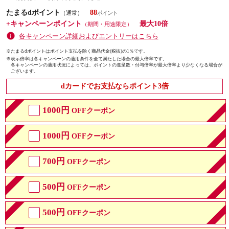
たまるdポイント
88
（通常）
+キャンペーンポイント
最大10倍
（期間・用途限定）
各キャンペーン詳細およびエントリーはこちら
※たまるdポイントはポイント支払を除く商品代金(税抜)の1％です。
※
表示倍率は各キャンペーンの適用条件を全て満たした場合の最大倍率です。
各キャンペーンの適用状況によっては、ポイントの進呈数・付与倍率が最大倍率より少なくなる場合が
ございます。
dカードでお支払ならポイント3倍
1000円
OFFクーポン
1000円
OFFクーポン
700円
OFFクーポン
500円
OFFクーポン
500円
OFFクーポン