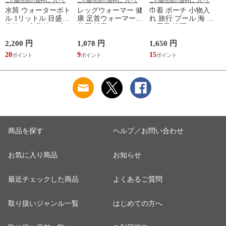
この販売店の送料について
この販売店の送料について
この販売店の送料について
水筒 ウォーターボト
レッグウォーマー 健
巾着 ポーチ 小物入
ル 1リットル 目盛り
康 足首ウォーマー
れ 旅行 プール 海 バ
直飲み 中蓋付き 大
着圧 就寝 おしゃれ
ス用品 洗面セット
容量 かわいい 軽い
冷え靴下 ソックス
洗える ゴリラ 銭湯
マイボトル 動物 ア
ふんわり 足湯のよう
サウナ ごリラックス
2,200 円
1,078 円
1,650 円
2
ニマル ゴリラ ごリ
なぽかぽかナイトウ
まもるさんの洗える
20
9
15
2
ラックス ゴリゴリボ
ォーマー inf-26
巾着 ブラック 黒
トル
商品を探す
ヘルプ／お問い合わせ
お気に入り商品
お知らせ
最近チェックした商品
よくあるご質問
取り扱いジャンル一覧
はじめての方へ