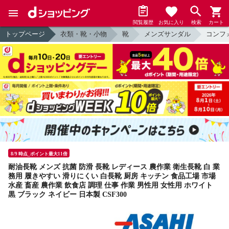
閲覧履歴
お気に入り
検索
カート
トップページ
衣類・靴・小物
靴
メンズサンダル
コンフ
8/9 時点_ポイント最大11倍
耐油長靴 メンズ 抗菌 防滑 長靴 レディース 農作業 衛生長靴 白 業
務用 履きやすい 滑りにくい 白長靴 厨房 キッチン 食品工場 市場
水産 畜産 農作業 飲食店 調理 仕事 作業 男性用 女性用 ホワイト
黒 ブラック ネイビー 日本製 CSF300