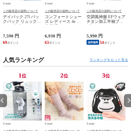
S-mart
S-mart
S-mart
S-
この販売店の送料について
この販売店の送料について
この販売店の送料について
デイパック 27l バッ
コンフォートシュー
空調風神服 EFウェア
クパック リュック
ズ レディース 4e 幅
チタン加工半袖ブル
サイズ ブランド ロ
広 防滑 サイドファ
ゾン ベスト ファン
ゴ プリント かばん
スナー ウォーキング
対応 半袖 ブルゾン
鞄 機内持ち込み 夏
シューズ 黒 トパー
ジャケット 遮熱 作
ド
7,590 円
6,930 円
5,990 円
5
スラッシャー
ズ モア 靴 カジュア
業服 作業着 上着 ア
69
63
54
4
送料無料
THRASHER r1929
ルシューズ 外反母趾
タックベース KF100
1
歩きやすい シニア
ミセス ファッション
人気ランキング
50代 60代 母の日 ギ
ランキングをもっと見る
フト プレゼント グ
レー ベージュ
TOPAZ 1410
1
2
3
位
位
位
S-mart
S-mart
S-mart
S-