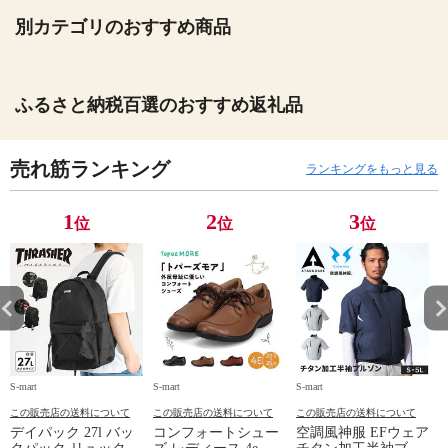
別カテゴリのおすすめ商品
ふるさと納税百選のおすすめ返礼品
売れ筋ランキング
ランキングをもっと見る
1
2
3
位
位
位
S-mart
S-mart
S-mart
S-
この販売店の送料について
この販売店の送料について
この販売店の送料について
デイパック 27l バッ
コンフォートシュー
空調風神服 EFウェア