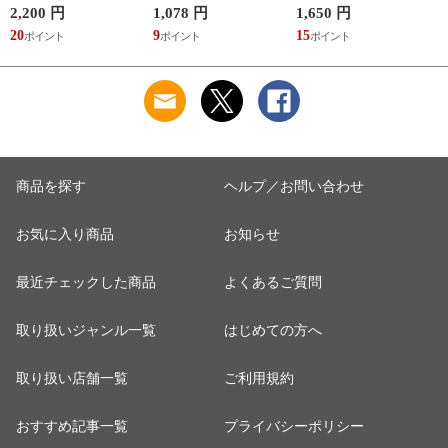
マイボトル 動物 ア
ふんわり 足湯のよう
サウナ ごリラックス
2,200 円
1,078 円
1,650 円
2
ニマル ゴリラ ごリ
なぽかぽかナイトウ
まもるさんの洗える
20
9
15
2
ラックス ゴリゴリボ
ォーマー inf-26
巾着 ブラック 黒
トル
商品を探す
ヘルプ／お問い合わせ
お気に入り商品
お知らせ
最近チェックした商品
よくあるご質問
取り扱いジャンル一覧
はじめての方へ
取り扱い店舗一覧
ご利用規約
おすすめ記事一覧
プライバシーポリシー