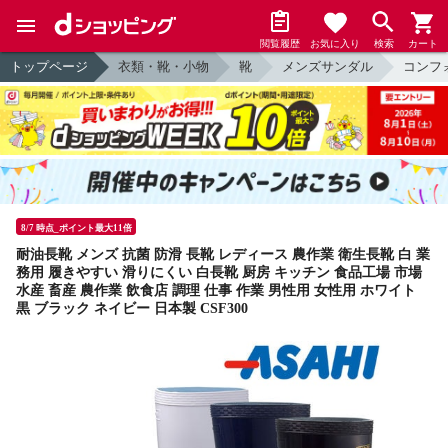
閲覧履歴
お気に入り
検索
カート
トップページ
衣類・靴・小物
靴
メンズサンダル
コンフ
8/7 時点_ポイント最大11倍
耐油長靴 メンズ 抗菌 防滑 長靴 レディース 農作業 衛生長靴 白 業
務用 履きやすい 滑りにくい 白長靴 厨房 キッチン 食品工場 市場
水産 畜産 農作業 飲食店 調理 仕事 作業 男性用 女性用 ホワイト
黒 ブラック ネイビー 日本製 CSF300