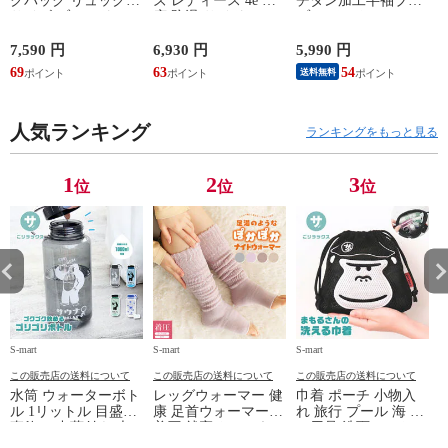
クパック リュック
ズ レディース 4e 幅
チタン加工半袖ブル
サイズ ブランド ロ
広 防滑 サイドファ
ゾン ベスト ファン
ゴ プリント かばん
スナー ウォーキング
対応 半袖 ブルゾン
鞄 機内持ち込み 夏
シューズ 黒 トパー
ジャケット 遮熱 作
ド
7,590 円
6,930 円
5,990 円
5
スラッシャー
ズ モア 靴 カジュア
業服 作業着 上着 ア
69
63
54
4
送料無料
THRASHER r1929
ルシューズ 外反母趾
タックベース KF100
1
歩きやすい シニア
ミセス ファッション
人気ランキング
50代 60代 母の日 ギ
ランキングをもっと見る
フト プレゼント グ
レー ベージュ
TOPAZ 1410
1
2
3
位
位
位
S-mart
S-mart
S-mart
S-
この販売店の送料について
この販売店の送料について
この販売店の送料について
水筒 ウォーターボト
レッグウォーマー 健
巾着 ポーチ 小物入
ル 1リットル 目盛り
康 足首ウォーマー
れ 旅行 プール 海 バ
直飲み 中蓋付き 大
着圧 就寝 おしゃれ
ス用品 洗面セット
容量 かわいい 軽い
冷え靴下 ソックス
洗える ゴリラ 銭湯