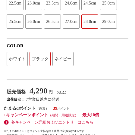
22.5cm
23.0cm
23.5cm
24.0cm
24.5cm
25.0cm
25.5cm
26.0cm
26.5cm
27.0cm
28.0cm
29.0cm
COLOR
ホワイト
ブラック
ネイビー
4,290
販売価格
円
（税込）
7営業日以内に発送
出荷目安：
たまるdポイント
39
（通常）
+キャンペーンポイント
最大10倍
（期間・用途限定）
各キャンペーン詳細およびエントリーはこちら
※たまるdポイントはポイント支払を除く商品代金(税抜)の1％です。