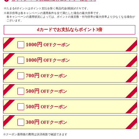
※たまるdポイントはポイント支払を除く商品代金(税抜)の1％です。
※
表示倍率は各キャンペーンの適用条件を全て満たした場合の最大倍率です。
各キャンペーンの適用状況によっては、ポイントの進呈数・付与倍率が最大倍率より少なくなる場合が
ございます。
dカードでお支払ならポイント3倍
1000円
OFFクーポン
1000円
OFFクーポン
700円
OFFクーポン
500円
OFFクーポン
500円
OFFクーポン
300円
OFFクーポン
※クーポン適用後の費用は決済画面で確認できます