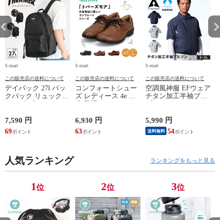
ルー 6552
ルー 6552
ルー 6552
ル
S-mart
S-mart
S-mart
S-
この販売店の送料について
この販売店の送料について
この販売店の送料について
デイパック 27l バッ
コンフォートシュー
空調風神服 EFウェア
クパック リュック
ズ レディース 4e 幅
チタン加工半袖ブル
サイズ ブランド ロ
広 防滑 サイドファ
ゾン ベスト ファン
ゴ プリント かばん
スナー ウォーキング
対応 半袖 ブルゾン
鞄 機内持ち込み 夏
シューズ 黒 トパー
ジャケット 遮熱 作
ド
7,590 円
6,930 円
5,990 円
5
スラッシャー
ズ モア 靴 カジュア
業服 作業着 上着 ア
69
63
54
4
送料無料
THRASHER r1929
ルシューズ 外反母趾
タックベース KF100
1
歩きやすい シニア
ミセス ファッション
人気ランキング
50代 60代 母の日 ギ
ランキングをもっと見る
フト プレゼント グ
レー ベージュ
TOPAZ 1410
1
2
3
位
位
位