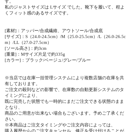
す。
私のジャストサイズは Lサイズ でした。靴下を履いて、程よ
くフィット感のあるサイズです。
[素材]：アッパー/合成繊維、アウトソール/合成底
[サイズ]：S（24.0-24.5cm）/M（25.0-25.5cm）/L（26.0-26.5c
m）/LL（27.0-27.5cm）
[ソール高さ]：約3cm
[重量]：Mサイズ片足で約335g
[カラー]：ブラック/ベージュ/グレー/ブルー
※当店では在庫一括管理システムにより複数店舗の在庫を共
有しております。
ご注文の殺到などの影響で、在庫数の自動更新システムのタ
イミングにより、
既に完売した状態でも一時的にまだご注文できる状態のまま
となり、
商品のご用意が出来ない場合もございます。予めご了承くだ
さい。
※本商品はご注文タイミングやご注文内容によっては、
購入履歴からのご注文キャンセル、修正を受け付けることが