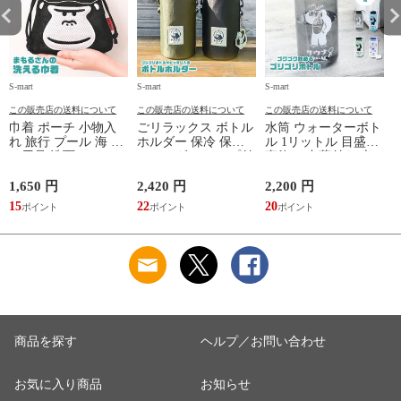
S-mart
S-mart
S-mart
S-
この販売店の送料について
この販売店の送料について
この販売店の送料について
巾着 ポーチ 小物入
ごリラックス ボトル
水筒 ウォーターボト
れ 旅行 プール 海 バ
ホルダー 保冷 保温
ル 1リットル 目盛り
ス用品 洗面セット
ショルダー ループ付
直飲み 中蓋付き 大
洗える ゴリラ 銭湯
き 軽量グッズ 水分
容量 かわいい 軽い
サウナ ごリラックス
補給 マイボトル サ
マイボトル 動物 ア
1,650 円
2,420 円
2,200 円
1
まもるさんの洗える
ウナ 温泉 水筒 カバ
ニマル ゴリラ ごリ
15
22
20
9
巾着 ブラック 黒
ー トトノイモード
ラックス ゴリゴリボ
ォ
ゴリゴリ GORELAX
トル
商品を探す
ヘルプ／お問い合わせ
お気に入り商品
お知らせ