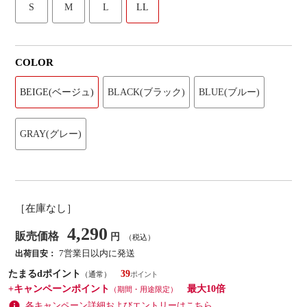
S
M
L
LL
COLOR
BEIGE(ベージュ)
BLACK(ブラック)
BLUE(ブルー)
GRAY(グレー)
［在庫なし］
4,290
販売価格
円
（税込）
7営業日以内に発送
出荷目安：
たまるdポイント
39
（通常）
+キャンペーンポイント
最大10倍
（期間・用途限定）
各キャンペーン詳細およびエントリーはこちら