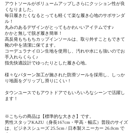
アウトソールがボリュームアップしさらにクッション性が良
くなりました。
毎日履きたくなるとっても軽くて楽な履き心地のサボサンダ
ル！
丸みのあるデザインがとってもかわいいアイテムです♪
かかと無しで脱ぎ履き簡単！
高反発もちもちカップインソールは、取り外すこともできて
靴の中を清潔に保てます。
コーデュラナイロン生地を使用し、汚れや水にも強いのでお
手入れらくらく♪
指先快適設計でゆったりとした履き心地。
様々なパターン加工が施された防滑ソールを採用し、しっか
り地面をグリップし滑りにくい！
タウンユースでもアウトドアでもいろいろなシーンで活躍し
ます！
※こちらの商品は【標準的な大きさ】です。
男性スタッフKAZU（身長167cm・甲高・幅広）普段のサイズ
は、ビジネスシューズ 25.5cm / 日本製スニーカー 26.0cm で