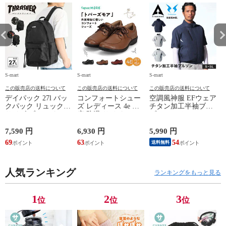
S-mart
S-mart
S-mart
S-
この販売店の送料について
この販売店の送料について
この販売店の送料について
デイパック 27l バッ
コンフォートシュー
空調風神服 EFウェア
クパック リュック
ズ レディース 4e 幅
チタン加工半袖ブル
サイズ ブランド ロ
広 防滑 サイドファ
ゾン ベスト ファン
ゴ プリント かばん
スナー ウォーキング
対応 半袖 ブルゾン
鞄 機内持ち込み 夏
シューズ 黒 トパー
ジャケット 遮熱 作
ド
7,590 円
6,930 円
5,990 円
5
スラッシャー
ズ モア 靴 カジュア
業服 作業着 上着 ア
69
63
54
4
送料無料
THRASHER r1929
ルシューズ 外反母趾
タックベース KF100
1
歩きやすい シニア
ミセス ファッション
人気ランキング
50代 60代 母の日 ギ
ランキングをもっと見る
フト プレゼント グ
レー ベージュ
TOPAZ 1410
1
2
3
位
位
位