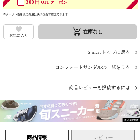
300円
OFFクーポン
※クーポン適用後の費用は決済画面で確認できます
remove_shopping_cart
在庫なし
お気に入り
S-mart トップに戻る
コンフォートサンダルの一覧を見る
商品レビューを投稿するには
商品情報
レビュー