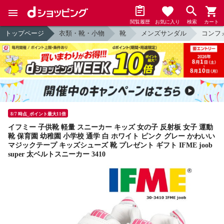
閲覧履歴
お気に入り
検索
カート
トップページ
衣類・靴・小物
靴
メンズサンダル
コンフ
8/7 時点_ポイント最大11倍
イフミー 子供靴 軽量 スニーカー キッズ 女の子 反射板 女子 運動
靴 保育園 幼稚園 小学校 通学 白 ホワイト ピンク グレー かわいい
マジックテープ キッズシューズ 靴 プレゼント ギフト IFME joob
super 太ベルトスニーカー 3410