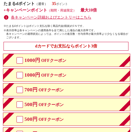
たまるdポイント
35
（通常）
+キャンペーンポイント
最大10倍
（期間・用途限定）
各キャンペーン詳細およびエントリーはこちら
※たまるdポイントはポイント支払を除く商品代金(税抜)の1％です。
※
表示倍率は各キャンペーンの適用条件を全て満たした場合の最大倍率です。
各キャンペーンの適用状況によっては、ポイントの進呈数・付与倍率が最大倍率より少なくなる場合が
ございます。
dカードでお支払ならポイント3倍
1000円
OFFクーポン
1000円
OFFクーポン
700円
OFFクーポン
500円
OFFクーポン
500円
OFFクーポン