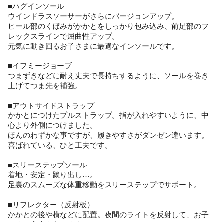
■ハグインソール
ウインドラスソーサーがさらにバージョンアップ。
ヒール部のくぼみがかかとをしっかり包み込み、前足部のフ
レックスラインで屈曲性アップ。
元気に動き回るお子さまに最適なインソールです。
■イフミージョーブ
つまずきなどに耐え丈夫で長持ちするように、ソールを巻き
上げてつま先を補強。
■アウトサイドストラップ
かかとにつけたプルストラップ。指が入れやすいように、中
心より外側につけました。
ほんのわずかな事ですが、履きやすさがダンゼン違います。
喜ばれている、ひと工夫です。
■スリーステップソール
着地・安定・蹴り出し…。
足裏のスムーズな体重移動をスリーステップでサポート。
■リフレクター（反射板）
かかとの後や横などに配置。夜間のライトを反射して、お子