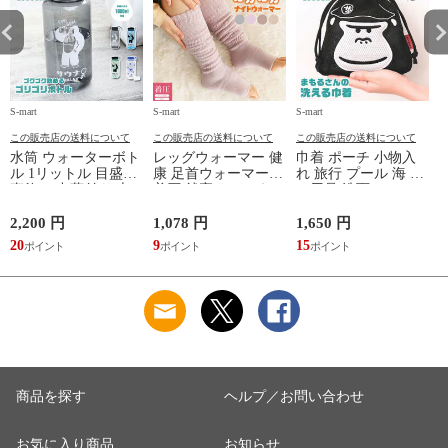
S-mart
S-mart
S-mart
S-
この販売店の送料について
この販売店の送料について
この販売店の送料について
水筒 ウォーターボト
レッグウォーマー 健
巾着 ポーチ 小物入
ル 1リットル 目盛り
康 足首ウォーマー
れ 旅行 プール 海 バ
直飲み 中蓋付き 大
着圧 就寝 おしゃれ
ス用品 洗面セット
容量 かわいい 軽い
冷え靴下 ソックス
洗える ゴリラ 銭湯
マイボトル 動物 ア
ふんわり 足湯のよう
サウナ ごリラックス
2,200 円
1,078 円
1,650 円
2
ニマル ゴリラ ごリ
なぽかぽかナイトウ
まもるさんの洗える
20
9
15
2
ラックス ゴリゴリボ
ォーマー inf-26
巾着 ブラック 黒
トル
商品を探す
ヘルプ／お問い合わせ
お気に入り商品
お知らせ