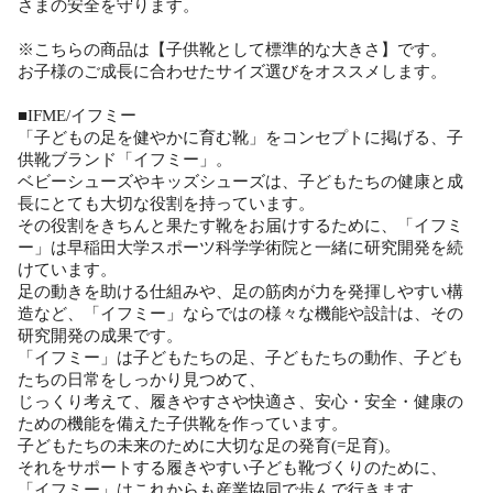
さまの安全を守ります。
※こちらの商品は【子供靴として標準的な大きさ】です。
お子様のご成長に合わせたサイズ選びをオススメします。
■IFME/イフミー
「子どもの足を健やかに育む靴」をコンセプトに掲げる、子
供靴ブランド「イフミー」。
ベビーシューズやキッズシューズは、子どもたちの健康と成
長にとても大切な役割を持っています。
その役割をきちんと果たす靴をお届けするために、「イフミ
ー」は早稲田大学スポーツ科学学術院と一緒に研究開発を続
けています。
足の動きを助ける仕組みや、足の筋肉が力を発揮しやすい構
造など、「イフミー」ならではの様々な機能や設計は、その
研究開発の成果です。
「イフミー」は子どもたちの足、子どもたちの動作、子ども
たちの日常をしっかり見つめて、
じっくり考えて、履きやすさや快適さ、安心・安全・健康の
ための機能を備えた子供靴を作っています。
子どもたちの未来のために大切な足の発育(=足育)。
それをサポートする履きやすい子ども靴づくりのために、
「イフミー」はこれからも産業協同で歩んで行きます。