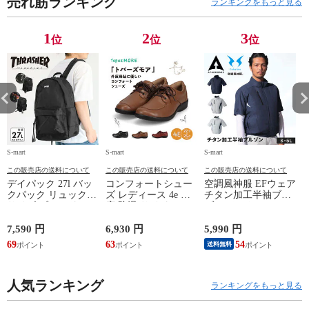
売れ筋ランキング
ランキングをもっと見る
1
2
3
位
位
位
S-mart
S-mart
S-mart
S-
この販売店の送料について
この販売店の送料について
この販売店の送料について
デイパック 27l バッ
コンフォートシュー
空調風神服 EFウェア
クパック リュック
ズ レディース 4e 幅
チタン加工半袖ブル
サイズ ブランド ロ
広 防滑 サイドファ
ゾン ベスト ファン
ゴ プリント かばん
スナー ウォーキング
対応 半袖 ブルゾン
鞄 機内持ち込み 夏
シューズ 黒 トパー
ジャケット 遮熱 作
ド
7,590 円
6,930 円
5,990 円
5
スラッシャー
ズ モア 靴 カジュア
業服 作業着 上着 ア
69
63
54
4
送料無料
THRASHER r1929
ルシューズ 外反母趾
タックベース KF100
1
歩きやすい シニア
ミセス ファッション
人気ランキング
50代 60代 母の日 ギ
ランキングをもっと見る
フト プレゼント グ
レー ベージュ