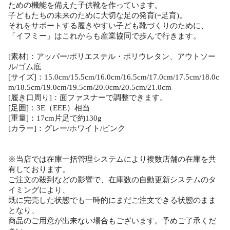
ための機能を備えた子供靴を作っています。
子どもたちの未来のために大切な足の発育(=足育)。
それをサポートする履きやすい子ども靴づくりのために、
「イフミー」はこれからも産業協同で歩んで行きます。
[素材]：アッパー/ポリエステル・ポリウレタン、アウトソー
ル/ゴム底
[サイズ]：15.0cm/15.5cm/16.0cm/16.5cm/17.0cm/17.5cm/18.0c
m/18.5cm/19.0cm/19.5cm/20.0cm/20.5cm/21.0cm
[履き口周り]：面ファスナーで調整できます。
[足囲]：3E（EEE）相当
[重量]：17cm片足で約130g
[カラー]：グレー/ホワイト/ピンク
※当店では在庫一括管理システムにより複数店舗の在庫を共
有しております。
ご注文の殺到などの影響で、在庫数の自動更新システムのタ
イミングにより、
既に完売した状態でも一時的にまだご注文できる状態のまま
となり、
商品のご用意が出来ない場合もございます。予めご了承くだ