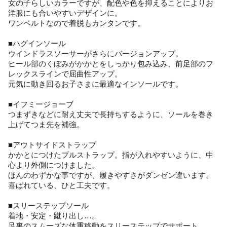
女の子らしいカラーですが、配色や色を抑えることによりお
洋服にも合いやすいデザインに。
ワンベルトなので着脱もカンタンです。
■ハグインソール
ウインドラスソーサーがさらにバージョンアップ。
ヒール部のくぼみがかかとをしっかり包み込み、前足部のフ
レックスラインで屈曲性アップ。
元気に動き回るお子さまに最適なインソールです。
■イフミージョーブ
つまずきなどに耐え丈夫で長持ちするように、ソールを巻き
上げてつま先を補強。
■アウトサイドストラップ
かかとにつけたプルストラップ。指が入れやすいように、中
心より外側につけました。
ほんのわずかな事ですが、履きやすさがダンゼン違います。
喜ばれている、ひと工夫です。
■スリーステップソール
着地・安定・蹴り出し…。
足裏のスムーズな体重移動をスリーステップでサポート。