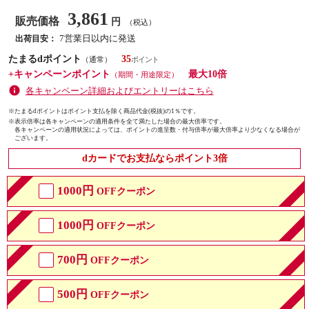
3,861
販売価格
円
（税込）
7営業日以内に発送
出荷目安：
たまるdポイント
35
（通常）
+キャンペーンポイント
最大10倍
（期間・用途限定）
各キャンペーン詳細およびエントリーはこちら
※たまるdポイントはポイント支払を除く商品代金(税抜)の1％です。
※
表示倍率は各キャンペーンの適用条件を全て満たした場合の最大倍率です。
各キャンペーンの適用状況によっては、ポイントの進呈数・付与倍率が最大倍率より少なくなる場合が
ございます。
dカードでお支払ならポイント3倍
1000円
OFFクーポン
1000円
OFFクーポン
700円
OFFクーポン
500円
OFFクーポン