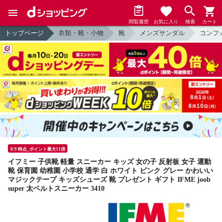
閲覧履歴
お気に入り
検索
カート
トップページ
衣類・靴・小物
靴
メンズサンダル
コンフ
8/9 時点_ポイント最大11倍
イフミー 子供靴 軽量 スニーカー キッズ 女の子 反射板 女子 運動
靴 保育園 幼稚園 小学校 通学 白 ホワイト ピンク グレー かわいい
マジックテープ キッズシューズ 靴 プレゼント ギフト IFME joob
super 太ベルトスニーカー 3410