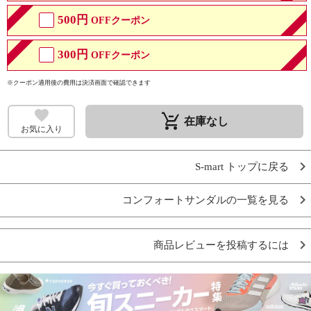
500円
OFFクーポン
300円
OFFクーポン
※クーポン適用後の費用は決済画面で確認できます
remove_shopping_cart
在庫なし
お気に入り
S-mart トップに戻る
コンフォートサンダルの一覧を見る
商品レビューを投稿するには