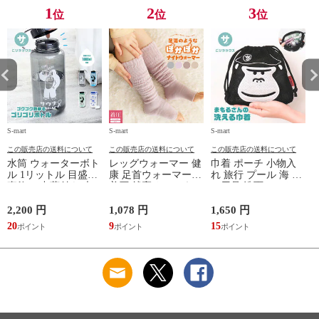
TOPAZ 1410
1
2
3
位
位
位
S-mart
S-mart
S-mart
S-
この販売店の送料について
この販売店の送料について
この販売店の送料について
水筒 ウォーターボト
レッグウォーマー 健
巾着 ポーチ 小物入
ル 1リットル 目盛り
康 足首ウォーマー
れ 旅行 プール 海 バ
直飲み 中蓋付き 大
着圧 就寝 おしゃれ
ス用品 洗面セット
容量 かわいい 軽い
冷え靴下 ソックス
洗える ゴリラ 銭湯
マイボトル 動物 ア
ふんわり 足湯のよう
サウナ ごリラックス
2,200 円
1,078 円
1,650 円
2
ニマル ゴリラ ごリ
なぽかぽかナイトウ
まもるさんの洗える
20
9
15
2
ラックス ゴリゴリボ
ォーマー inf-26
巾着 ブラック 黒
トル