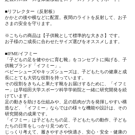
■リフレクター（反射板）
かかとの後や横などに配置。夜間のライトを反射して、お子
さまの安全を守ります。
※こちらの商品は【子供靴として標準的な大きさ】です。
お子様のご成長に合わせたサイズ選びをオススメします。
■IFME/イフミー
「子どもの足を健やかに育む靴」をコンセプトに掲げる、子
供靴ブランド「イフミー」。
ベビーシューズやキッズシューズは、子どもたちの健康と成
長にとても大切な役割を持っています。
その役割をきちんと果たす靴をお届けするために、「イフミ
ー」は早稲田大学スポーツ科学学術院と一緒に研究開発を続
けています。
足の動きを助ける仕組みや、足の筋肉が力を発揮しやすい構
造など、「イフミー」ならではの様々な機能や設計は、その
研究開発の成果です。
「イフミー」は子どもたちの足、子どもたちの動作、子ども
たちの日常をしっかり見つめて、
じっくり考えて、履きやすさや快適さ、安心・安全・健康の