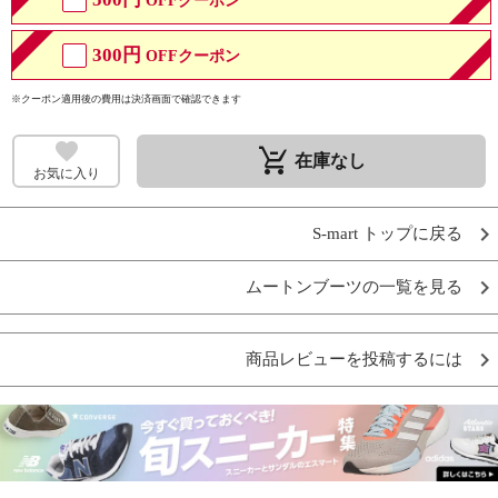
OFFクーポン
300円
OFFクーポン
※クーポン適用後の費用は決済画面で確認できます
remove_shopping_cart
在庫なし
お気に入り
S-mart トップに戻る
ムートンブーツの一覧を見る
商品レビューを投稿するには