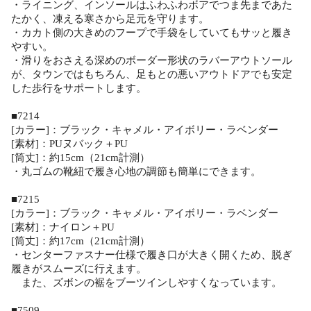
・ライニング、インソールはふわふわボアでつま先まであた
たかく、凍える寒さから足元を守ります。
・カカト側の大きめのフープで手袋をしていてもサッと履き
やすい。
・滑りをおさえる深めのボーダー形状のラバーアウトソール
が、タウンではもちろん、足もとの悪いアウトドアでも安定
した歩行をサポートします。
■7214
[カラー]：ブラック・キャメル・アイボリー・ラベンダー
[素材]：PUヌバック＋PU
[筒丈]：約15cm（21cm計測）
・丸ゴムの靴紐で履き心地の調節も簡単にできます。
■7215
[カラー]：ブラック・キャメル・アイボリー・ラベンダー
[素材]：ナイロン＋PU
[筒丈]：約17cm（21cm計測）
・センターファスナー仕様で履き口が大きく開くため、脱ぎ
履きがスムーズに行えます。
また、ズボンの裾をブーツインしやすくなっています。
■7509