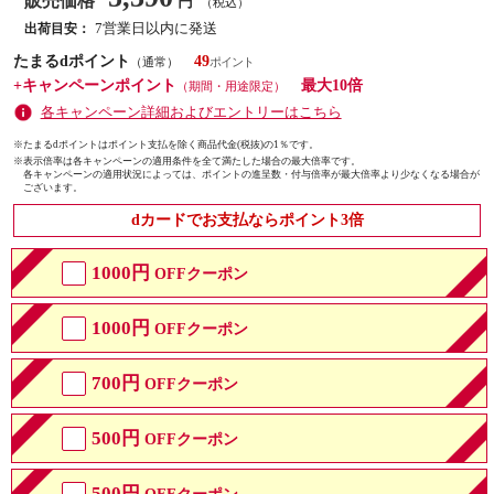
販売価格
円
（税込）
7営業日以内に発送
出荷目安：
たまるdポイント
49
（通常）
+キャンペーンポイント
最大10倍
（期間・用途限定）
各キャンペーン詳細およびエントリーはこちら
※たまるdポイントはポイント支払を除く商品代金(税抜)の1％です。
※
表示倍率は各キャンペーンの適用条件を全て満たした場合の最大倍率です。
各キャンペーンの適用状況によっては、ポイントの進呈数・付与倍率が最大倍率より少なくなる場合が
ございます。
dカードでお支払ならポイント3倍
1000円
OFFクーポン
1000円
OFFクーポン
700円
OFFクーポン
500円
OFFクーポン
500円