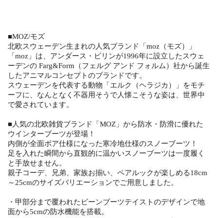
■MOZ/モズ
北欧スウェーデン生まれの人気ブランド「moz（モズ）」
「moz」は、アンダース・ビリンが1996年に設立したスウェ
ーデンの Farg&Form（フェルグ アンド フォルム）社から誕生
したアニマルコンセプトのブランドです。
スウェーデンを代表する動物「エルク（ヘラジカ）」をモチ
ーフに、なんとなく不器用そうで人懐こそうな姿は、世界中
で愛されています。
■人気の北欧雑貨ブランド「MOZ」から防水・防滑に優れた
ウインターブーツが登場！
内側が全面ボア仕様になった寒冷地仕様のスノーブーツ！
足を入れた瞬間から直観的に温かいスノーブーツは一度履く
と手放せません。
親子コーデ、兄弟、家族お揃い、ペアルックが楽しめる18cm
～25cmのサイズバリエーションでご用意しました。
・甲部分まで覆われたビーンブーツテイストのデザインで地
面から5cmの防水機能を搭載。