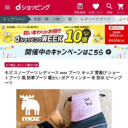
閲覧履歴
お気に入り
検索
カート
トップページ
衣類・靴・小物
靴
レディースブーツ
ムー
8/7 時点_ポイント最大11倍
モズ スノーブーツ レディース moz ブーツ キッズ 雪遊び ショー
トブーツ 黒 防寒ブーツ 暖かい ボア ウィンター 冬 防水 ビーンブ
ーツ