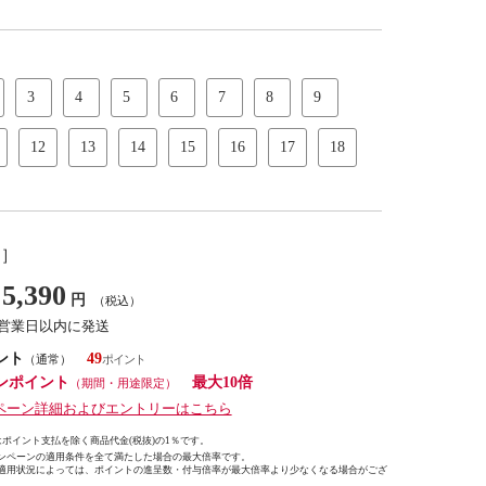
3
4
5
6
7
8
9
12
13
14
15
16
17
18
し］
5,390
円
（税込）
7営業日以内に発送
ント
49
（通常）
ンポイント
最大10倍
（期間・用途限定）
ペーン詳細およびエントリーはこちら
ポイント支払を除く商品代金(税抜)の1％です。
ンペーンの適用条件を全て満たした場合の最大倍率です。
適用状況によっては、ポイントの進呈数・付与倍率が最大倍率より少なくなる場合がござ