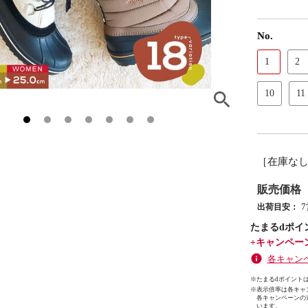
No.
1
2
10
11
［在庫な
販売価格
出荷目安：
たまるdポイ
+キャンペー
各キャン
※たまるdポイントは
※
表示倍率は各キャ
各キャンペーンの
います。