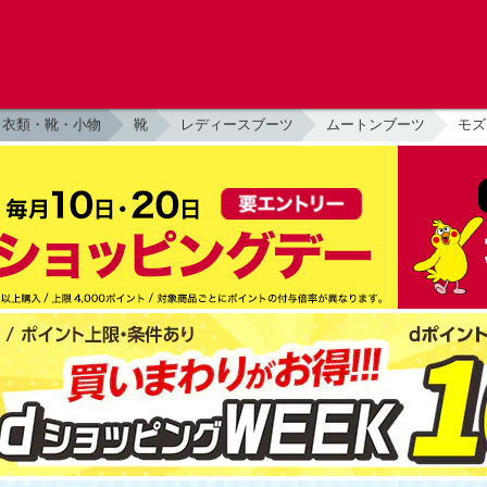
衣類・靴・小物
靴
レディースブーツ
ムートンブーツ
モズ