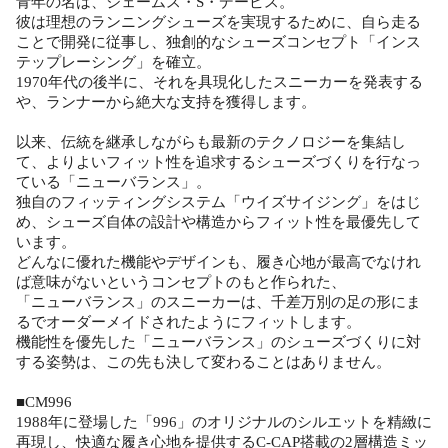
青年の名は、ジェームス・S・デービス。
彼は理想のランニングシューズを実現するために、自ら走る
ことで開発に従事し、独創的なシューズコンセプト「インス
テップレーシング」を確立。
1970年代の後半に、それを具現化したスニーカーを発表する
や、ランナーから絶大な支持を獲得します。
以来、伝統を継承しながらも最新のテクノロジーを集結し
て、よりよいフィット性を追求するシューズづくりを行なっ
ている「ニューバランス」。
独自のフィッティングシステム「ウイズサイジング」をはじ
め、シューズ自体の設計や構造からフィット性を最優先して
います。
どんなに優れた機能やデザインも、履き心地が最高でなけれ
ば意味がないというコンセプトのもと作られた、
「ニューバランス」のスニーカーは、千差万別の足の形にま
るでオーダーメイドされたようにフィットします。
機能性を優先した「ニューバランス」のシューズづくりに対
する姿勢は、この先も決して変わることはありません。
■CM996
1988年に登場した「996」のオリジナルのシルエットを精緻に
再現し、快適な履き心地を提供するC-CAP搭載の2層構造ミッ