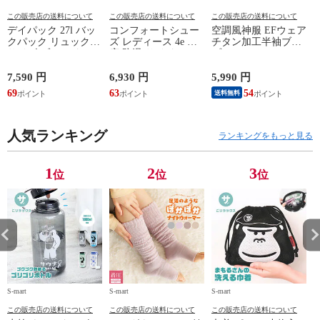
この販売店の送料について
この販売店の送料について
この販売店の送料について
デイパック 27l バッ
コンフォートシュー
空調風神服 EFウェア
クパック リュック
ズ レディース 4e 幅
チタン加工半袖ブル
サイズ ブランド ロ
広 防滑 サイドファ
ゾン ベスト ファン
ゴ プリント かばん
スナー ウォーキング
対応 半袖 ブルゾン
鞄 機内持ち込み 夏
シューズ 黒 トパー
ジャケット 遮熱 作
ド
7,590 円
6,930 円
5,990 円
5
スラッシャー
ズ モア 靴 カジュア
業服 作業着 上着 ア
69
63
54
4
送料無料
THRASHER r1929
ルシューズ 外反母趾
タックベース KF100
1
歩きやすい シニア
ミセス ファッション
人気ランキング
50代 60代 母の日 ギ
ランキングをもっと見る
フト プレゼント グ
レー ベージュ
TOPAZ 1410
1
2
3
位
位
位
S-mart
S-mart
S-mart
S-
この販売店の送料について
この販売店の送料について
この販売店の送料について