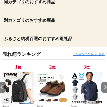
同カテゴリのおすすめ商品
別カテゴリのおすすめ商品
ふるさと納税百選のおすすめ返礼品
売れ筋ランキング
ランキングをもっと見る
1
2
3
位
位
位
S-mart
S-mart
S-mart
S-