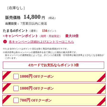
［在庫なし］
14,800
販売価格
円
（税込）
7営業日以内に発送
出荷目安：
たまるdポイント
134
（通常）
+キャンペーンポイント
最大10倍
（期間・用途限定）
各キャンペーン詳細およびエントリーはこちら
※たまるdポイントはポイント支払を除く商品代金(税抜)の1％です。
※
表示倍率は各キャンペーンの適用条件を全て満たした場合の最大倍率です。
各キャンペーンの適用状況によっては、ポイントの進呈数・付与倍率が最大倍率より少なくなる場合が
ございます。
dカードでお支払ならポイント3倍
1000円
OFFクーポン
1000円
OFFクーポン
700円
OFFクーポン