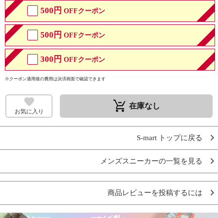
500円
OFFクーポン
500円
OFFクーポン
300円
OFFクーポン
※クーポン適用後の費用は決済画面で確認できます
remove_shopping_cart
在庫なし
お気に入り
S-mart トップに戻る
メンズスニーカーの一覧を見る
商品レビューを投稿するには