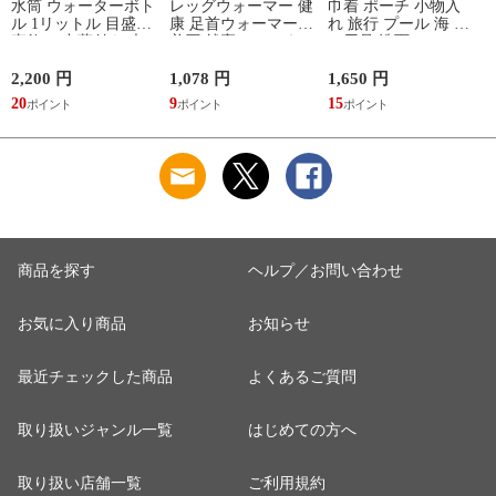
水筒 ウォーターボト
レッグウォーマー 健
巾着 ポーチ 小物入
ル 1リットル 目盛り
康 足首ウォーマー
れ 旅行 プール 海 バ
直飲み 中蓋付き 大
着圧 就寝 おしゃれ
ス用品 洗面セット
容量 かわいい 軽い
冷え靴下 ソックス
洗える ゴリラ 銭湯
マイボトル 動物 ア
ふんわり 足湯のよう
サウナ ごリラックス
2,200 円
1,078 円
1,650 円
2
ニマル ゴリラ ごリ
なぽかぽかナイトウ
まもるさんの洗える
20
9
15
2
ラックス ゴリゴリボ
ォーマー inf-26
巾着 ブラック 黒
トル
商品を探す
ヘルプ／お問い合わせ
お気に入り商品
お知らせ
最近チェックした商品
よくあるご質問
取り扱いジャンル一覧
はじめての方へ
取り扱い店舗一覧
ご利用規約