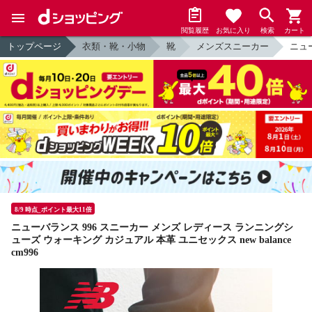
閲覧履歴
お気に入り
検索
カート
トップページ
衣類・靴・小物
靴
メンズスニーカー
ニュー
8/9 時点_ポイント最大11倍
ニューバランス 996 スニーカー メンズ レディース ランニングシ
ューズ ウォーキング カジュアル 本革 ユニセックス new balance
cm996