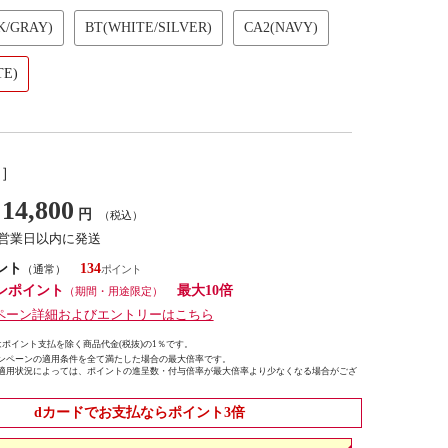
K/GRAY)
BT(WHITE/SILVER)
CA2(NAVY)
TE)
し］
14,800
円
（税込）
7営業日以内に発送
ント
134
（通常）
ンポイント
最大10倍
（期間・用途限定）
ペーン詳細およびエントリーはこちら
ポイント支払を除く商品代金(税抜)の1％です。
ンペーンの適用条件を全て満たした場合の最大倍率です。
適用状況によっては、ポイントの進呈数・付与倍率が最大倍率より少なくなる場合がござ
dカードでお支払ならポイント3倍