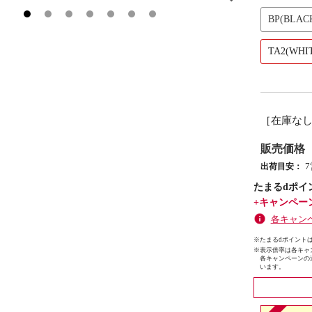
BP(BLAC
TA2(WHI
［在庫な
販売価格
出荷目安：
たまるdポイ
+キャンペー
各キャン
※たまるdポイントは
※
表示倍率は各キャ
各キャンペーンの
います。