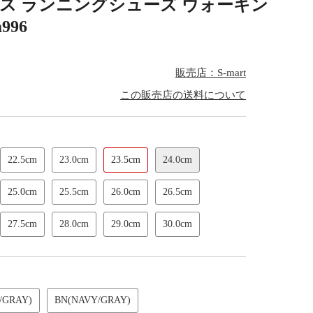
ィース ランニングシューズ ウォーキン
996
販売店：S-mart
この販売店の送料について
22.5cm
23.0cm
23.5cm
24.0cm
25.0cm
25.5cm
26.0cm
26.5cm
27.5cm
28.0cm
29.0cm
30.0cm
/GRAY)
BN(NAVY/GRAY)