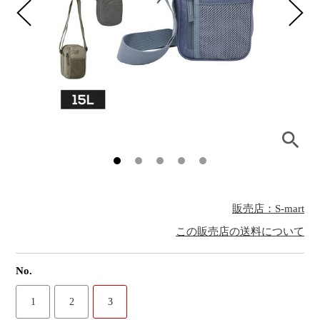
販売店：S-mart
この販売店の送料について
No.
1
2
3