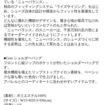
ている「ニューバランス」。
独自のフィッティングシステム「ウイズサイジング」をはじ
め、シューズ自体の設計や構造からフィット性を最優先して
います。
どんなに優れた機能やデザインも、履き心地が最高でなけれ
ば意味がないというコンセプトのもと作られた、
「ニューバランス」のスニーカーは、千差万別の足の形にま
るでオーダーメイドされたようにフィットします。
機能性を優先した「ニューバランス」のシューズづくりに対
する姿勢は、この先も決して変わることはありません。
■Core ショルダーバッグ
フロントに縦ジップのポケットが付いたショルダーバッグで
す。
撥水機能を備えたリップストップナイロン素材を、ベーシッ
クな落ち着いた色合いで仕上げました。
アパレルとのコーディネートに合わせやすいアイテムです。
[素材]：ポリエステル100%
[サイズ]：W15×H20.5×D6(cm)