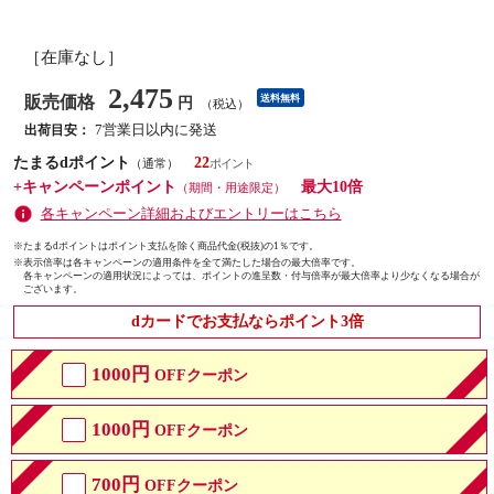
［在庫なし］
2,475
販売価格
送料無料
円
（税込）
7営業日以内に発送
出荷目安：
たまるdポイント
22
（通常）
+キャンペーンポイント
最大10倍
（期間・用途限定）
各キャンペーン詳細およびエントリーはこちら
※たまるdポイントはポイント支払を除く商品代金(税抜)の1％です。
※
表示倍率は各キャンペーンの適用条件を全て満たした場合の最大倍率です。
各キャンペーンの適用状況によっては、ポイントの進呈数・付与倍率が最大倍率より少なくなる場合が
ございます。
dカードでお支払ならポイント3倍
1000円
OFFクーポン
1000円
OFFクーポン
700円
OFFクーポン