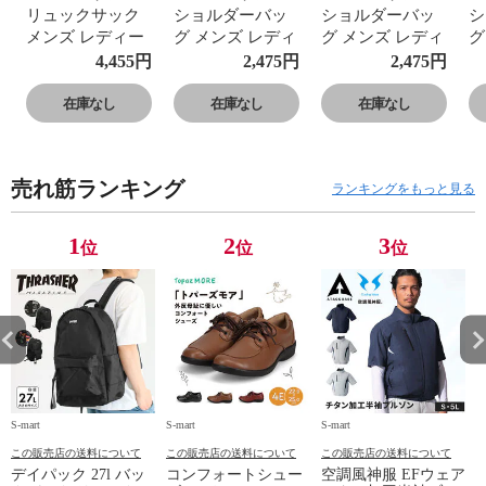
リュックサック
ショルダーバッ
ショルダーバッ
シ
メンズ レディー
グ メンズ レディ
グ メンズ レディ
グ
ス A4 撥水 通勤
ース 撥水 ポケッ
ース 撥水 ポケッ
ー
4,455
円
2,475
円
2,475
円
通学 黒 Core バ
ト付き 小さめ 黒
ト付き 小さめ 黒
ト
ックパック New
カーキ グレー
カーキ グレー
カ
在庫なし
在庫なし
在庫なし
Balance
New Balance
New Balance
Ne
LAB23097
LAB23102
LAB23102
L
売れ筋ランキング
ランキングをもっと見る
1
2
3
位
位
位
S-mart
S-mart
S-mart
S-
この販売店の送料について
この販売店の送料について
この販売店の送料について
デイパック 27l バッ
コンフォートシュー
空調風神服 EFウェア