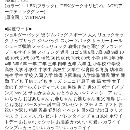
[容量]：15L
[カラー]： 1.BK(ブラック)、DEK(ダークオリビン)、AGY(ア
ークティックグレー)
[原産国]：VIETNAM
■関連ワード■
ショルダーバッグ 袋 ジムバッグ スポーツ 大人 リュックサッ
ク ナップザック ジムバック スポーツバック サッカーボール
シューズ収納 メッシュリュック 肩掛け 持ち運び グラウンド
プールサイド 海 スイミング 道具 ロゴ 5歳 6歳 7歳 8歳 9歳 10
歳 10代 20代 30代 40代 50代 60代 70代 80代 小学 1年 2年 3年
4年 5年 6年 一年 二年 三年 四年 五年 六年 生 小学校 中学校
高校 大学 小学生 中学生 高校生 大学生 保育園 保育所 幼稚園
先生 学生 学校 入園 入学 準備 入園準備 入学準備 通園 通学 通
勤 子ども 子供 こども キッズ ジュニア 息子 娘 孫 女性 女子
女の子 ガールズ レディース girl 男性 男子 男の子 ボーイズ メ
ンズ boy 父 母 おかあさん おとうさん パパ ママ シニア おじ
いちゃん おばあちゃん お爺ちゃん お婆ちゃん 祖父 祖母 じい
じ ばあば バースデー 誕生日 プレゼント プチ ミニ ギフト お
祝い お返し 粗品 景品 送別会 イベント 母の日 父の日 クリス
マス クリスマスプレゼント バレンタイン チョコ以外 ホワイ
トデー おしゃれ オシャレ お洒落 かわいい 可愛い カワイイ
シンプル かっこいい カッコいい カッコイイ