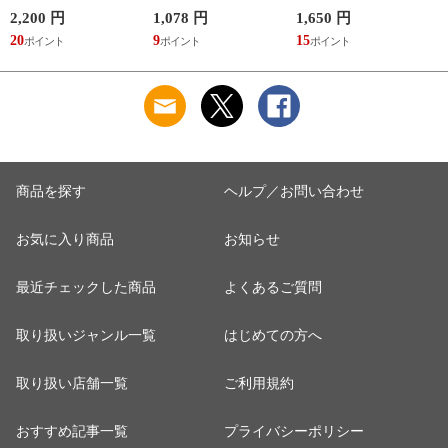
容量 かわいい 軽い
冷え靴下 ソックス
洗える ゴリラ 銭湯
マイボトル 動物 ア
ふんわり 足湯のよう
サウナ ごリラックス
2,200 円
1,078 円
1,650 円
2
ニマル ゴリラ ごリ
なぽかぽかナイトウ
まもるさんの洗える
20
9
15
2
ラックス ゴリゴリボ
ォーマー inf-26
巾着 ブラック 黒
トル
商品を探す
ヘルプ／お問い合わせ
お気に入り商品
お知らせ
最近チェックした商品
よくあるご質問
取り扱いジャンル一覧
はじめての方へ
取り扱い店舗一覧
ご利用規約
おすすめ記事一覧
プライバシーポリシー