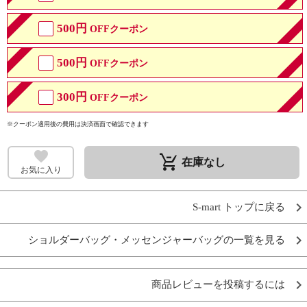
500円
OFFクーポン
500円
OFFクーポン
300円
OFFクーポン
※クーポン適用後の費用は決済画面で確認できます
remove_shopping_cart
在庫なし
お気に入り
S-mart トップに戻る
ショルダーバッグ・メッセンジャーバッグの一覧を見る
商品レビューを投稿するには