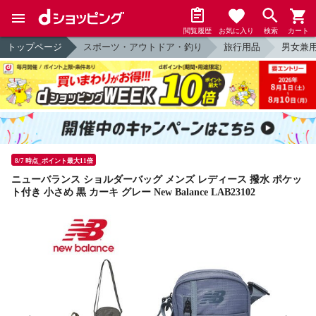
閲覧履歴
お気に入り
検索
カート
トップページ
スポーツ・アウトドア・釣り
旅行用品
男女兼
8/7 時点_ポイント最大11倍
ニューバランス ショルダーバッグ メンズ レディース 撥水 ポケッ
ト付き 小さめ 黒 カーキ グレー New Balance LAB23102