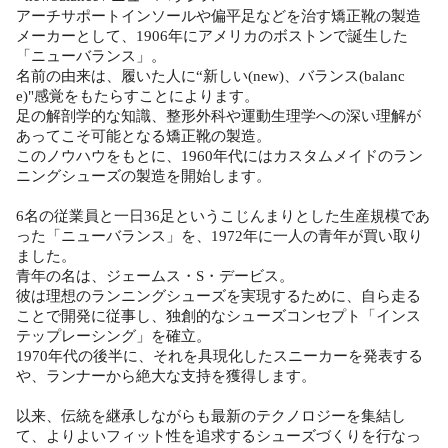
アーチサポートインソールや偏平足などを治す矯正靴の製造
メーカーとして、1906年にアメリカのボストンで誕生した
「ニューバランス」。
名前の由来は、履いた人に“新しい(new)、バランス(balanc
e)"感覚をもたらすことによります。
足の解剖学的な知識、整形外科や運動生理学への深い理解が
あってこそ可能となる矯正靴の製造。
このノウハウをもとに、1960年代にはカスタムメイドのラン
ニングシューズの製造を開始します。
6名の従業員と一日36足というこじんまりとした生産規模であ
った「ニューバランス」を、1972年に一人の青年が買い取り
ました。
青年の名は、ジェームス・S・デービス。
彼は理想のランニングシューズを実現するために、自ら走る
ことで開発に従事し、独創的なシューズコンセプト「インス
テップレーシング」を確立。
1970年代の後半に、それを具現化したスニーカーを発表する
や、ランナーから絶大な支持を獲得します。
以来、伝統を継承しながらも最新のテクノロジーを集結し
て、よりよいフィット性を追求するシューズづくりを行なっ