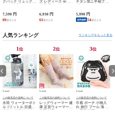
クパック リュック
ズ レディース 4e 幅
チタン加工半袖ブル
サイズ ブランド ロ
広 防滑 サイドファ
ゾン ベスト ファン
ゴ プリント かばん
スナー ウォーキング
対応 半袖 ブルゾン
鞄 機内持ち込み 夏
シューズ 黒 トパー
ジャケット 遮熱 作
ド
7,590 円
6,930 円
5,990 円
5
スラッシャー
ズ モア 靴 カジュア
業服 作業着 上着 ア
69
63
54
4
送料無料
THRASHER r1929
ルシューズ 外反母趾
タックベース KF100
1
歩きやすい シニア
ミセス ファッション
人気ランキング
50代 60代 母の日 ギ
ランキングをもっと見る
フト プレゼント グ
レー ベージュ
TOPAZ 1410
1
2
3
位
位
位
S-mart
S-mart
S-mart
S-
この販売店の送料について
この販売店の送料について
この販売店の送料について
水筒 ウォーターボト
レッグウォーマー 健
巾着 ポーチ 小物入
ル 1リットル 目盛り
康 足首ウォーマー
れ 旅行 プール 海 バ
直飲み 中蓋付き 大
着圧 就寝 おしゃれ
ス用品 洗面セット