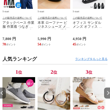
S-mart
S-mart
S-mart
S-
この販売店の送料について
この販売店の送料について
この販売店の送料について
アタックベース 作業
本革 ローファー ビ
オフィス サンダル
服 作業着 つなぎ 大
ジネスシューズ メン
メンズ オフィス ビ
きいサイズ メンズ
ズ スリッポン 幅広
ジネス スリッパ メ
レディース オシャレ
4E 天然皮革 3001
ンズ おしゃれ 通気
オーバーオール ユニ
3002 3003 3004 3005
性 つっかけ 履きや
ド
7,800 円
5,990 円
4,950 円
5
フォーム サロペット
すい 痛くない 室内
70
54
45
4
整備士 車 バイク 汚
履き オフィス履き
1
れ防止 373730
ビジネスサンダル 屋
外 防滑 外履き ビジ
人気ランキング
ネススリッパ ストレ
ランキングをもっと見る
ートチップ スワール
トゥ ウイングチップ
ブラック 黒 311 312
1
2
3
位
位
位
314