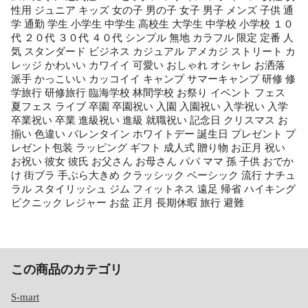
性用 ジュニア キッズ 女の子 男の子 女子 男子 メンズ 子供 通
学 通勤 学生 小学生 中学生 高校生 大学生 中学校 小学校 １０
代 ２０代 ３０代 ４０代 シンプル 無地 カラフル 限定 定番 人
気 スタンダード ビジネス カジュアル アメカジ ストリート カ
レッジ かわいい カワイイ 可愛い おしゃれ オシャレ お洒落
派手 かっこいい カッコイイ キャンプ サマーキャンプ 研修 修
学旅行 研修旅行 臨海学校 林間学校 お祭り イベント フェス
夏フェス ライブ 卒園 卒園祝い 入園 入園祝い 入学祝い 入学
卒業祝い 卒業 進級祝い 進級 就職祝い 記念日 クリスマス お
揃い 色違い バレンタイン ホワイトデー 誕生日 プレゼント プ
レゼント包装 ラッピング ギフト 成人式 贈り物 お正月 祝い
お祝い 彼女 彼氏 お父さん お母さん パパ ママ 孫 子供 おでか
け 街ブラ 手ぶら大きめ クラッシック ベーシック 流行 ナチュ
ラル スタイリッシュ ジム フィットネス 遠足 帰省 ハイキング
ピクニック レジャー お盆 正月 長期休暇 旅行 避難
この商品のカテゴリ
S-mart