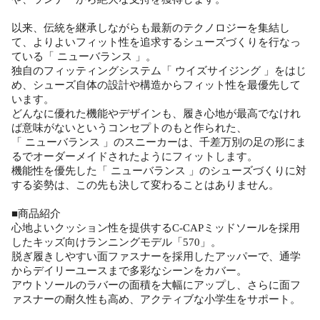
以来、伝統を継承しながらも最新のテクノロジーを集結し
て、よりよいフィット性を追求するシューズづくりを行なっ
ている「 ニューバランス 」。
独自のフィッティングシステム「 ウイズサイジング 」をはじ
め、シューズ自体の設計や構造からフィット性を最優先して
います。
どんなに優れた機能やデザインも、履き心地が最高でなけれ
ば意味がないというコンセプトのもと作られた、
「 ニューバランス 」のスニーカーは、千差万別の足の形にま
るでオーダーメイドされたようにフィットします。
機能性を優先した「 ニューバランス 」のシューズづくりに対
する姿勢は、この先も決して変わることはありません。
■商品紹介
心地よいクッション性を提供するC-CAPミッドソールを採用
したキッズ向けランニングモデル「570」。
脱ぎ履きしやすい面ファスナーを採用したアッパーで、通学
からデイリーユースまで多彩なシーンをカバー。
アウトソールのラバーの面積を大幅にアップし、さらに面フ
ァスナーの耐久性も高め、アクティブな小学生をサポート。