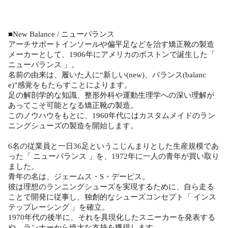
■New Balance / ニューバランス
アーチサポートインソールや偏平足などを治す矯正靴の製造
メーカーとして、1906年にアメリカのボストンで誕生した「
ニューバランス 」。
名前の由来は、履いた人に“新しい(new)、バランス(balanc
e)"感覚をもたらすことによります。
足の解剖学的な知識、整形外科や運動生理学への深い理解が
あってこそ可能となる矯正靴の製造。
このノウハウをもとに、1960年代にはカスタムメイドのラン
ニングシューズの製造を開始します。
6名の従業員と一日36足というこじんまりとした生産規模であ
った「 ニューバランス 」を、1972年に一人の青年が買い取り
ました。
青年の名は、ジェームス・S・デービス。
彼は理想のランニングシューズを実現するために、自ら走る
ことで開発に従事し、独創的なシューズコンセプト「 インス
テップレーシング 」を確立。
1970年代の後半に、それを具現化したスニーカーを発表する
や、ランナーから絶大な支持を獲得します。