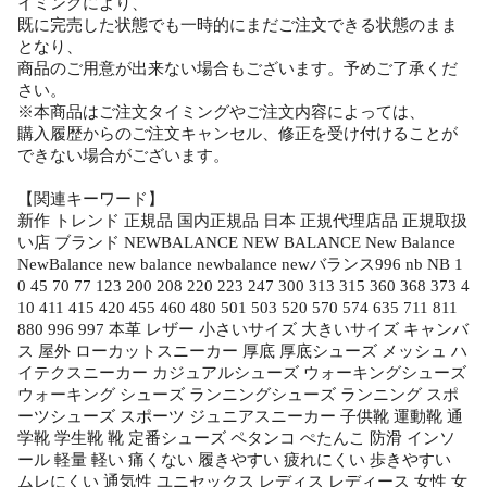
イミングにより、
既に完売した状態でも一時的にまだご注文できる状態のまま
となり、
商品のご用意が出来ない場合もございます。予めご了承くだ
さい。
※本商品はご注文タイミングやご注文内容によっては、
購入履歴からのご注文キャンセル、修正を受け付けることが
できない場合がございます。
【関連キーワード】
新作 トレンド 正規品 国内正規品 日本 正規代理店品 正規取扱
い店 ブランド NEWBALANCE NEW BALANCE New Balance
NewBalance new balance newbalance newバランス996 nb NB 1
0 45 70 77 123 200 208 220 223 247 300 313 315 360 368 373 4
10 411 415 420 455 460 480 501 503 520 570 574 635 711 811
880 996 997 本革 レザー 小さいサイズ 大きいサイズ キャンバ
ス 屋外 ローカットスニーカー 厚底 厚底シューズ メッシュ ハ
イテクスニーカー カジュアルシューズ ウォーキングシューズ
ウォーキング シューズ ランニングシューズ ランニング スポ
ーツシューズ スポーツ ジュニアスニーカー 子供靴 運動靴 通
学靴 学生靴 靴 定番シューズ ペタンコ ぺたんこ 防滑 インソ
ール 軽量 軽い 痛くない 履きやすい 疲れにくい 歩きやすい
ムレにくい 通気性 ユニセックス レディス レディース 女性 女