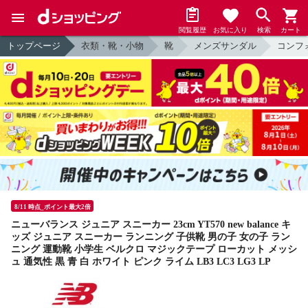
閲覧履歴
お気に入り
検索
カート
トップページ
衣類・靴・小物
靴
メンズサンダル
コンフ
8/11 時点_ポイント最大2倍
ニューバランス ジュニア スニーカー 23cm YT570 new balance キ
ッズ ジュニア スニーカー ランニング 子供靴 男の子 女の子 ラン
ニング 運動靴 小学生 ベルクロ マジックテープ ローカット メッシ
ュ 通気性 黒 青 白 ホワイト ピンク ライム LB3 LC3 LG3 LP