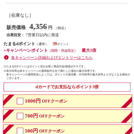
［在庫なし］
4,356
販売価格
円
（税込）
7営業日以内に発送
出荷目安：
たまるdポイント
39
（通常）
+キャンペーンポイント
最大1倍
（期間・用途限定）
各キャンペーン詳細およびエントリーはこちら
※たまるdポイントはポイント支払を除く商品代金(税抜)の1％です。
※
表示倍率は各キャンペーンの適用条件を全て満たした場合の最大倍率です。
各キャンペーンの適用状況によっては、ポイントの進呈数・付与倍率が最大倍率より少なくなる場合が
ございます。
dカードでお支払ならポイント3倍
1000円
OFFクーポン
700円
OFFクーポン
500円
OFFクーポン