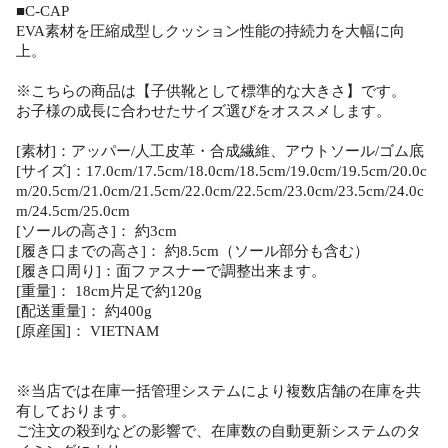
■C-CAP
EVA素材を圧縮成型しクッション性能の持続力を大幅に向
上。
※こちらの商品は【子供靴として標準的な大きさ】です。
お子様の成長に合わせたサイズ選びをオススメします。
[素材]：アッパー/人工皮革・合成繊維、アウトソール/ゴム底
[サイズ]：17.0cm/17.5cm/18.0cm/18.5cm/19.0cm/19.5cm/20.0c
m/20.5cm/21.0cm/21.5cm/22.0cm/22.5cm/23.0cm/23.5cm/24.0c
m/24.5cm/25.0cm
[ソールの高さ]： 約3cm
[履き口までの高さ]： 約8.5cm（ソール部分も含む）
[履き口周り]：面ファスナーで調整出来ます。
[重量]： 18cm片足で約120g
[配送重量]： 約400g
[原産国]： VIETNAM
※当店では在庫一括管理システムにより複数店舗の在庫を共
有しております。
ご注文の殺到などの影響で、在庫数の自動更新システムのタ