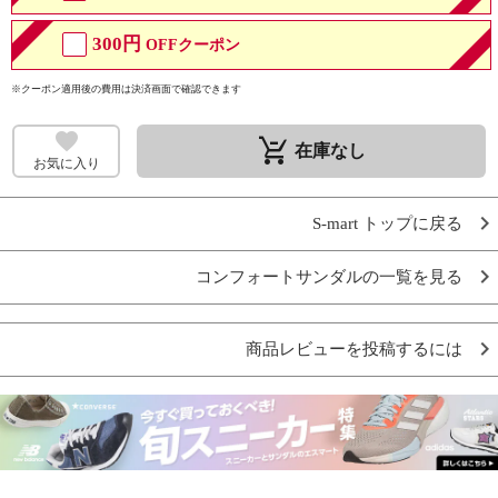
300円
OFFクーポン
※クーポン適用後の費用は決済画面で確認できます
remove_shopping_cart
在庫なし
お気に入り
S-mart トップに戻る
コンフォートサンダルの一覧を見る
商品レビューを投稿するには