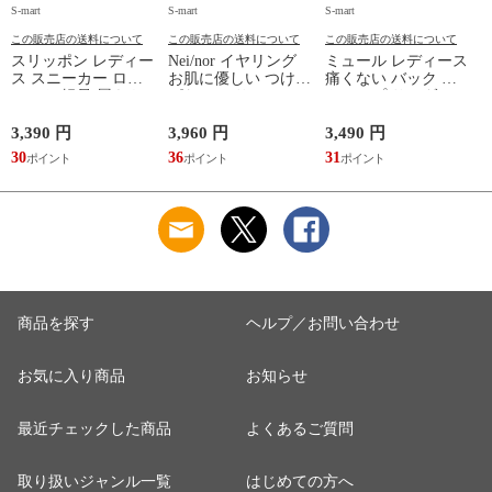
S-mart
S-mart
S-mart
S-
この販売店の送料について
この販売店の送料について
この販売店の送料について
スリッポン レディー
Nei/nor イヤリング
ミュール レディース
ス スニーカー ロー
お肌に優しい つけっ
痛くない バック ス
カット 軽量 履きや
ぱなしok サージカル
トラップ サンダル
すい 歩きやすい ウ
ステンレス 316L ア
ヒール つっかけ ウ
ォーキング コンフォ
クセサリー 錆に強い
ェッジソール ニット
3,390 円
3,960 円
3,490 円
7
ート シューズ 黒 ブ
変色しにくい ネイナ
厚底 軽量 美脚 疲れ
30
36
31
7
ラック グレー 2861
ー NnER-0021
にくい 歩きやすい
脱げない 541-727
れ
商品を探す
ヘルプ／お問い合わせ
お気に入り商品
お知らせ
最近チェックした商品
よくあるご質問
取り扱いジャンル一覧
はじめての方へ