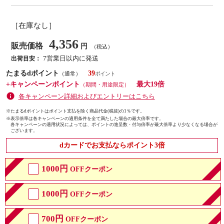
［在庫なし］
4,356
販売価格
円
（税込）
7営業日以内に発送
出荷目安：
たまるdポイント
39
（通常）
+キャンペーンポイント
最大19倍
（期間・用途限定）
各キャンペーン詳細およびエントリーはこちら
※たまるdポイントはポイント支払を除く商品代金(税抜)の1％です。
※
表示倍率は各キャンペーンの適用条件を全て満たした場合の最大倍率です。
各キャンペーンの適用状況によっては、ポイントの進呈数・付与倍率が最大倍率より少なくなる場合が
ございます。
dカードでお支払ならポイント3倍
1000円
OFFクーポン
1000円
OFFクーポン
700円
OFFクーポン