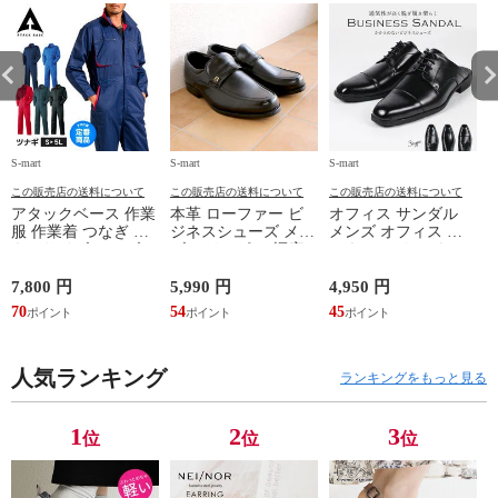
S-mart
S-mart
S-mart
S-
この販売店の送料について
この販売店の送料について
この販売店の送料について
アタックベース 作業
本革 ローファー ビ
オフィス サンダル
服 作業着 つなぎ 大
ジネスシューズ メン
メンズ オフィス ビ
きいサイズ メンズ
ズ スリッポン 幅広
ジネス スリッパ メ
レディース オシャレ
4E 天然皮革 3001
ンズ おしゃれ 通気
オーバーオール ユニ
3002 3003 3004 3005
性 つっかけ 履きや
ド
7,800 円
5,990 円
4,950 円
5
フォーム サロペット
すい 痛くない 室内
70
54
45
4
整備士 車 バイク 汚
履き オフィス履き
1
れ防止 373730
ビジネスサンダル 屋
外 防滑 外履き ビジ
人気ランキング
ネススリッパ ストレ
ランキングをもっと見る
ートチップ スワール
トゥ ウイングチップ
ブラック 黒 311 312
1
2
3
位
位
位
314