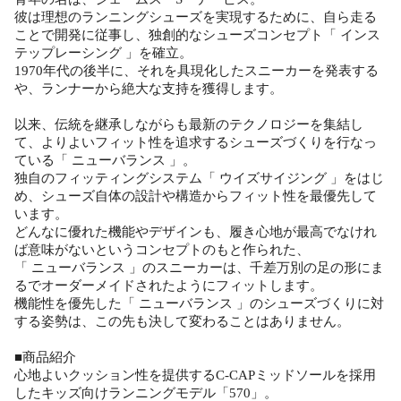
彼は理想のランニングシューズを実現するために、自ら走る
ことで開発に従事し、独創的なシューズコンセプト「 インス
テップレーシング 」を確立。
1970年代の後半に、それを具現化したスニーカーを発表する
や、ランナーから絶大な支持を獲得します。
以来、伝統を継承しながらも最新のテクノロジーを集結し
て、よりよいフィット性を追求するシューズづくりを行なっ
ている「 ニューバランス 」。
独自のフィッティングシステム「 ウイズサイジング 」をはじ
め、シューズ自体の設計や構造からフィット性を最優先して
います。
どんなに優れた機能やデザインも、履き心地が最高でなけれ
ば意味がないというコンセプトのもと作られた、
「 ニューバランス 」のスニーカーは、千差万別の足の形にま
るでオーダーメイドされたようにフィットします。
機能性を優先した「 ニューバランス 」のシューズづくりに対
する姿勢は、この先も決して変わることはありません。
■商品紹介
心地よいクッション性を提供するC-CAPミッドソールを採用
したキッズ向けランニングモデル「570」。