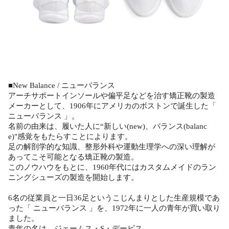
■New Balance / ニューバランス
アーチサポートインソールや偏平足などを治す矯正靴の製造
メーカーとして、1906年にアメリカのボストンで誕生した「
ニューバランス 」。
名前の由来は、履いた人に“新しい(new)、バランス(balanc
e)"感覚をもたらすことによります。
足の解剖学的な知識、整形外科や運動生理学への深い理解が
あってこそ可能となる矯正靴の製造。
このノウハウをもとに、1960年代にはカスタムメイドのラン
ニングシューズの製造を開始します。
6名の従業員と一日36足というこじんまりとした生産規模であ
った「 ニューバランス 」を、1972年に一人の青年が買い取り
ました。
青年の名は、ジェームス・S・デービス。