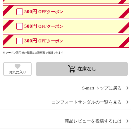
500円
OFFクーポン
500円
OFFクーポン
300円
OFFクーポン
※クーポン適用後の費用は決済画面で確認できます
remove_shopping_cart
在庫なし
お気に入り
S-mart トップに戻る
コンフォートサンダルの一覧を見る
商品レビューを投稿するには