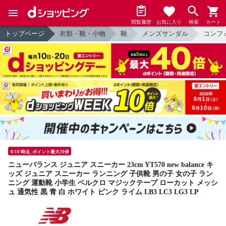
閲覧履歴
お気に入り
検索
カート
トップページ
衣類・靴・小物
靴
メンズサンダル
コンフ
8/10 時点_ポイント最大20倍
ニューバランス ジュニア スニーカー 23cm YT570 new balance キ
ッズ ジュニア スニーカー ランニング 子供靴 男の子 女の子 ラン
ニング 運動靴 小学生 ベルクロ マジックテープ ローカット メッシ
ュ 通気性 黒 青 白 ホワイト ピンク ライム LB3 LC3 LG3 LP