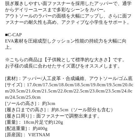
脱ぎ履きしやすい面ファスナーを採用したアッパーで、通学
からデイリーユースまで多彩なシーンをカバー。
アウトソールのラバーの面積を大幅にアップし、さらに面フ
ァスナーの耐久性も高め、アクティブな小学生をサポート。
■C-CAP
EVA素材を圧縮成型しクッション性能の持続力を大幅に向
上。
※こちらの商品は【子供靴として標準的な大きさ】です。
お子様の成長に合わせたサイズ選びをオススメします。
[素材]：アッパー/人工皮革・合成繊維、アウトソール/ゴム底
[サイズ]：17.0cm/17.5cm/18.0cm/18.5cm/19.0cm/19.5cm/20.0c
m/20.5cm/21.0cm/21.5cm/22.0cm/22.5cm/23.0cm/23.5cm/24.0c
m/24.5cm/25.0cm
[ソールの高さ]： 約3cm
[履き口までの高さ]： 約8.5cm（ソール部分も含む）
[履き口周り]：面ファスナーで調整出来ます。
[重量]： 18cm片足で約120g
[配送重量]： 約400g
[原産国]： VIETNAM