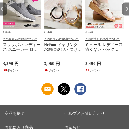
S-mart
S-mart
S-mart
S-
この販売店の送料について
この販売店の送料について
この販売店の送料について
スリッポン レディー
Nei/nor イヤリング
ミュール レディース
ス スニーカー ロー
お肌に優しい つけっ
痛くない バック ス
カット 軽量 履きや
ぱなしok サージカル
トラップ サンダル
すい 歩きやすい ウ
ステンレス 316L ア
ヒール つっかけ ウ
ォーキング コンフォ
クセサリー 錆に強い
ェッジソール ニット
3,390 円
3,960 円
3,490 円
7
ート シューズ 黒 ブ
変色しにくい ネイナ
厚底 軽量 美脚 疲れ
30
36
31
7
ラック グレー 2861
ー NnER-0021
にくい 歩きやすい
脱げない 541-727
れ
商品を探す
ヘルプ／お問い合わせ
お気に入り商品
お知らせ