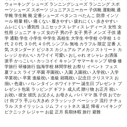
ウォーキング シューズ ランニングシューズ ランニング スポ
ーツシューズ スポーツ ジュニアスニーカー 子供靴 運動靴 通
学靴 学生靴 靴 定番シューズ ペタンコ ぺたんこ 防滑 インソ
ール 軽量 軽い 痛くない 履きやすい 疲れにくい 歩きやすい
ムレにくい 通気性 ユニセックス レディス レディース 女性 女
性用 ジュニア キッズ 女の子 男の子 女子 男子 メンズ 子供 通
学 通勤 学生 小学生 中学生 高校生 大学生 中学校 小学校 １０
代 ２０代 ３０代 ４０代 シンプル 無地 カラフル 限定 定番 人
気 スタンダード ビジネス カジュアル アメカジ ストリート カ
レッジ かわいい カワイイ 可愛い おしゃれ オシャレ お洒落
派手 かっこいい カッコイイ キャンプ サマーキャンプ 研修 修
学旅行 研修旅行 臨海学校 林間学校 お祭り イベント フェス
夏フェス ライブ 卒園 卒園祝い 入園 入園祝い 入学祝い 入学
卒業祝い 卒業 進級祝い 進級 就職祝い 記念日 クリスマス お
揃い 色違い バレンタイン ホワイトデー 誕生日 プレゼント プ
レゼント包装 ラッピング ギフト 成人式 贈り物 お正月 祝い
お祝い 彼女 彼氏 お父さん お母さん パパ ママ 孫 子供 おでか
け 街ブラ 手ぶら大きめ クラッシック ベーシック 流行 ナチュ
ラル スタイリッシュ ジム フィットネス 遠足 帰省 ハイキング
ピクニック レジャー お盆 正月 長期休暇 旅行 避難