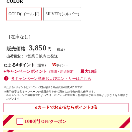
COLOR
GOLD(ゴールド)
SILVER(シルバー)
［在庫なし］
3,850
販売価格
円
（税込）
7営業日以内に発送
出荷目安：
たまるdポイント
35
（通常）
+キャンペーンポイント
最大10倍
（期間・用途限定）
各キャンペーン詳細およびエントリーはこちら
※たまるdポイントはポイント支払を除く商品代金(税抜)の1％です。
※
表示倍率は各キャンペーンの適用条件を全て満たした場合の最大倍率です。
各キャンペーンの適用状況によっては、ポイントの進呈数・付与倍率が最大倍率より少なくなる場合が
ございます。
dカードでお支払ならポイント3倍
1000円
OFFクーポン