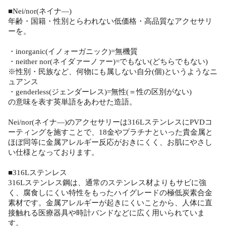
■Nei/nor(ネイナ―)
年齢・国籍・性別とらわれない低価格・高品質なアクセサリ
ーを。
・inorganic(イノォーガニック)=無機質
・neither nor(ネイダァーノァー)=でもない(どちらでもない)
※性別・民族など、何物にも属しない自分(個)というようなニ
ュアンス
・genderless(ジェンダーレス)=無性(＝性の区別がない)
の意味を表す英単語をあわせた造語。
Nei/nor(ネイナ―)のアクセサリーは316LステンレスにPVDコ
ーティングを施すことで、18金やプラチナといった貴金属と
ほぼ同等に金属アレルギー反応がおきにくく、お肌にやさし
い仕様となっております。
■316Lステンレス
316Lステンレス鋼は、通常のステンレス材よりもサビに強
く、腐食しにくい特性をもったハイグレードの極低炭素合金
素材です。金属アレルギーが起きにくいことから、人体に直
接触れる医療器具や時計バンドなどに広く用いられていま
す。