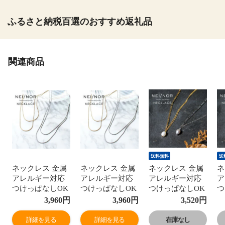
ふるさと納税百選のおすすめ返礼品
関連商品
送料無料
送
ネックレス 金属
ネックレス 金属
ネックレス 金属
ネ
アレルギー対応
アレルギー対応
アレルギー対応
ア
つけっぱなしOK
つけっぱなしOK
つけっぱなしOK
つ
医療用サージカ
医療用サージカ
医療用サージカ
医
3,960
円
3,960
円
3,520
円
ルステンレス
ルステンレス
ルステンレス
ル
316L 痒くならな
316L 痒くならな
316L 痒くならな
3
詳細を見る
詳細を見る
在庫なし