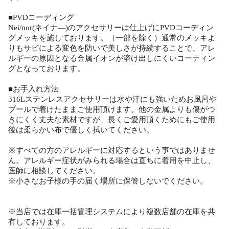
■PVDコーディング
Nei/nor(ネイナ―)のアクセサリーは仕上げにPVDコーディン
グメッキを施しております。（一部を除く）通常のメッキよ
りもサビによる変色を防いで美しさが持続することで、アレ
ルギーの原因となる金属イオンが溶け出しにくいコーティン
グとなっております。
■お手入れ方法
316Lステンレスアクセサリーは水や汗にも強いためお風呂や
プールで着けたままご使用頂けます。他の金属よりも傷がつ
きにくく丈夫な素材ですが、長くご愛用頂くためにもご使用
後は柔らかい布で優しく拭いてください。
※すべての方のアレルギーに対応するという事ではありませ
ん。アレルギー症状がみられる場合は直ちに着用を中止し、
医師に相談してください。
※小さなお子様の手の届く場所に保管しないでください。
※当店では在庫一括管理システムにより複数店舗の在庫を共
有しております。