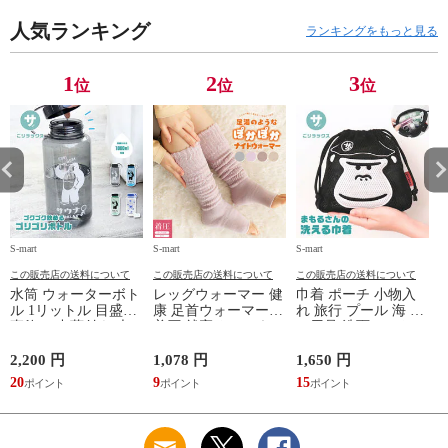
ミセス ファッション
人気ランキング
50代 60代 母の日 ギ
ランキングをもっと見る
フト プレゼント グ
レー ベージュ
TOPAZ 1410
1
2
3
位
位
位
S-mart
S-mart
S-mart
S-
この販売店の送料について
この販売店の送料について
この販売店の送料について
水筒 ウォーターボト
レッグウォーマー 健
巾着 ポーチ 小物入
ル 1リットル 目盛り
康 足首ウォーマー
れ 旅行 プール 海 バ
直飲み 中蓋付き 大
着圧 就寝 おしゃれ
ス用品 洗面セット
容量 かわいい 軽い
冷え靴下 ソックス
洗える ゴリラ 銭湯
マイボトル 動物 ア
ふんわり 足湯のよう
サウナ ごリラックス
2,200 円
1,078 円
1,650 円
2
ニマル ゴリラ ごリ
なぽかぽかナイトウ
まもるさんの洗える
20
9
15
2
ラックス ゴリゴリボ
ォーマー inf-26
巾着 ブラック 黒
トル