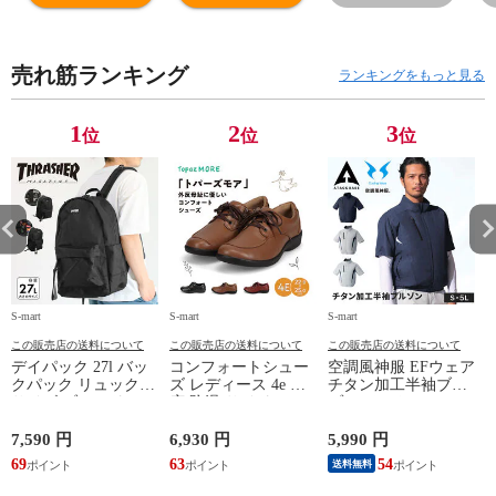
い アクセサリー
い アクセサリー
い アクセサリー
い
首飾り ネイナー
首飾り ネイナー
首飾り ネイナー
首
NnNE-0004
NnNE-0004
NnNE-0007
N
売れ筋ランキング
ランキングをもっと見る
1
2
3
位
位
位
S-mart
S-mart
S-mart
S-
この販売店の送料について
この販売店の送料について
この販売店の送料について
デイパック 27l バッ
コンフォートシュー
空調風神服 EFウェア
クパック リュック
ズ レディース 4e 幅
チタン加工半袖ブル
サイズ ブランド ロ
広 防滑 サイドファ
ゾン ベスト ファン
ゴ プリント かばん
スナー ウォーキング
対応 半袖 ブルゾン
鞄 機内持ち込み 夏
シューズ 黒 トパー
ジャケット 遮熱 作
ド
7,590 円
6,930 円
5,990 円
5
スラッシャー
ズ モア 靴 カジュア
業服 作業着 上着 ア
69
63
54
4
送料無料
THRASHER r1929
ルシューズ 外反母趾
タックベース KF100
1
歩きやすい シニア