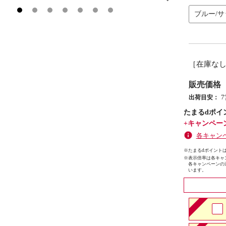
ブルー/
［在庫な
販売価格
出荷目安：
たまるdポイ
+キャンペー
各キャン
※たまるdポイントは
※
表示倍率は各キャ
各キャンペーンの
います。