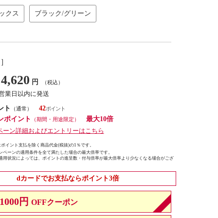
サックス
ブラック/グリーン
し］
4,620
円
（税込）
7営業日以内に発送
ント
42
（通常）
ンポイント
最大10倍
（期間・用途限定）
ペーン詳細およびエントリーはこちら
ポイント支払を除く商品代金(税抜)の1％です。
ンペーンの適用条件を全て満たした場合の最大倍率です。
適用状況によっては、ポイントの進呈数・付与倍率が最大倍率より少なくなる場合がござ
dカードでお支払ならポイント3倍
1000円
OFFクーポン