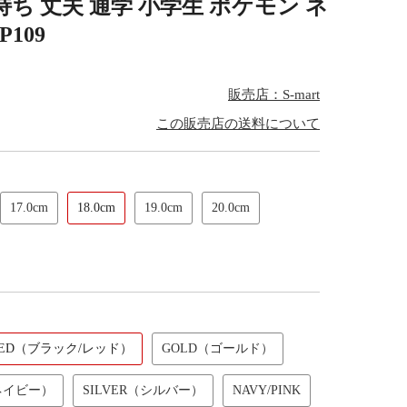
ち 丈夫 通学 小学生 ポケモン ネ
109
販売店：S-mart
この販売店の送料について
17.0cm
18.0cm
19.0cm
20.0cm
/RED（ブラック/レッド）
GOLD（ゴールド）
ネイビー）
SILVER（シルバー）
NAVY/PINK