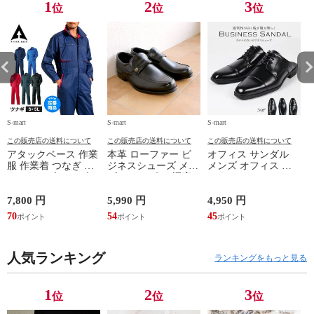
1
2
3
位
位
位
S-mart
S-mart
S-mart
S-
この販売店の送料について
この販売店の送料について
この販売店の送料について
アタックベース 作業
本革 ローファー ビ
オフィス サンダル
服 作業着 つなぎ 大
ジネスシューズ メン
メンズ オフィス ビ
きいサイズ メンズ
ズ スリッポン 幅広
ジネス スリッパ メ
レディース オシャレ
4E 天然皮革 3001
ンズ おしゃれ 通気
オーバーオール ユニ
3002 3003 3004 3005
性 つっかけ 履きや
ド
7,800 円
5,990 円
4,950 円
5
フォーム サロペット
すい 痛くない 室内
70
54
45
4
整備士 車 バイク 汚
履き オフィス履き
1
れ防止 373730
ビジネスサンダル 屋
外 防滑 外履き ビジ
人気ランキング
ネススリッパ ストレ
ランキングをもっと見る
ートチップ スワール
トゥ ウイングチップ
ブラック 黒 311 312
1
2
3
位
位
位
314