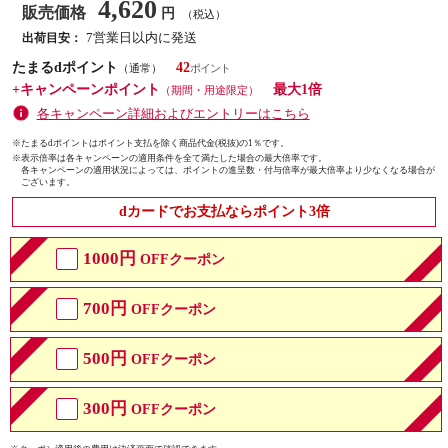
4,620
販売価格
円
（税込）
7営業日以内に発送
出荷目安：
たまるdポイント
42
（通常）
+キャンペーンポイント
最大1倍
（期間・用途限定）
各キャンペーン詳細およびエントリーはこちら
※たまるdポイントはポイント支払を除く商品代金(税抜)の1％です。
※
表示倍率は各キャンペーンの適用条件を全て満たした場合の最大倍率です。
各キャンペーンの適用状況によっては、ポイントの進呈数・付与倍率が最大倍率より少なくなる場合が
ございます。
dカードでお支払ならポイント3倍
1000円
OFFクーポン
700円
OFFクーポン
500円
OFFクーポン
300円
OFFクーポン