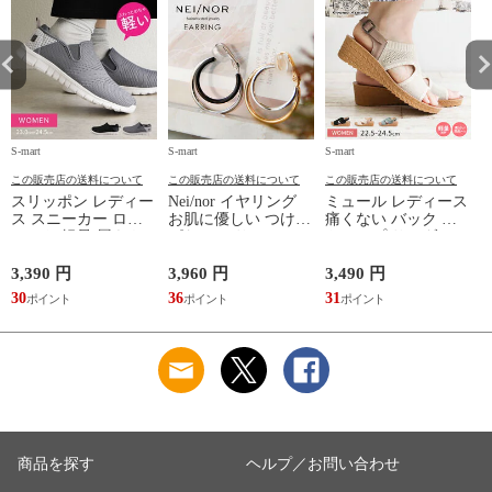
S-mart
S-mart
S-mart
S-
この販売店の送料について
この販売店の送料について
この販売店の送料について
スリッポン レディー
Nei/nor イヤリング
ミュール レディース
ス スニーカー ロー
お肌に優しい つけっ
痛くない バック ス
カット 軽量 履きや
ぱなしok サージカル
トラップ サンダル
すい 歩きやすい ウ
ステンレス 316L ア
ヒール つっかけ ウ
ォーキング コンフォ
クセサリー 錆に強い
ェッジソール ニット
3,390 円
3,960 円
3,490 円
7
ート シューズ 黒 ブ
変色しにくい ネイナ
厚底 軽量 美脚 疲れ
30
36
31
7
ラック グレー 2861
ー NnER-0021
にくい 歩きやすい
脱げない 541-727
れ
商品を探す
ヘルプ／お問い合わせ