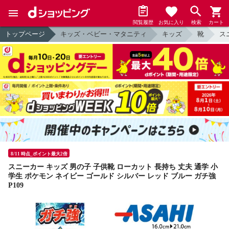
閲覧履歴
お気に入り
検索
カート
トップページ
キッズ・ベビー・マタニティ
キッズ
靴
ス
8/11 時点_ポイント最大2倍
スニーカー キッズ 男の子 子供靴 ローカット 長持ち 丈夫 通学 小
学生 ポケモン ネイビー ゴールド シルバー レッド ブルー ガチ強
P109