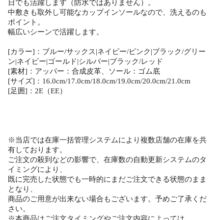
日でも活躍します（防水ではありません）。
中敷きも取外し可能なカップインソールなので、洗えるのも
ポイント。
幅広いシーンで活躍します。
[カラー]：ブルー/サックス|ネイビー/ピンク|ブラック/グリー
ン|ネイビー|ゴールド|シルバー|ブラック/レッド
[素材]：アッパー：合成皮革、ソール：ゴム底
[サイズ]：16.0cm/17.0cm/18.0cm/19.0cm/20.0cm/21.0cm
[足囲]：2E（EE）
※当店では在庫一括管理システムにより複数店舗の在庫を共
有しております。
ご注文の殺到などの影響で、在庫数の自動更新システムのタ
イミングにより、
既に完売した状態でも一時的にまだご注文できる状態のまま
となり、
商品のご用意が出来ない場合もございます。予めご了承くだ
さい。
※本商品はご注文タイミングやご注文内容によっては、