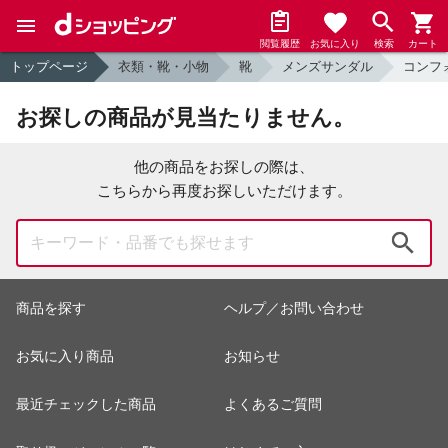
閲覧履歴
お気に入り
検索
カート
トップページ
衣類・靴・小物
靴
メンズサンダル
コンフ
お探しの商品が見当たりません。
他の商品をお探しの際は、
こちらから再度お探しいただけます。
検索
商品を探す
ヘルプ／お問い合わせ
お気に入り商品
お知らせ
最近チェックした商品
よくあるご質問