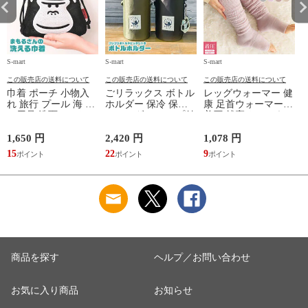
S-mart
S-mart
S-mart
S-
この販売店の送料について
この販売店の送料について
この販売店の送料について
巾着 ポーチ 小物入
ごリラックス ボトル
レッグウォーマー 健
れ 旅行 プール 海 バ
ホルダー 保冷 保温
康 足首ウォーマー
ス用品 洗面セット
ショルダー ループ付
着圧 就寝 おしゃれ
洗える ゴリラ 銭湯
き 軽量グッズ 水分
冷え靴下 ソックス
サウナ ごリラックス
補給 マイボトル サ
ふんわり 足湯のよう
1,650 円
2,420 円
1,078 円
2
まもるさんの洗える
ウナ 温泉 水筒 カバ
なぽかぽかナイトウ
15
22
9
2
巾着 ブラック 黒
ー トトノイモード
ォーマー inf-26
ゴリゴリ GORELAX
商品を探す
ヘルプ／お問い合わせ
お気に入り商品
お知らせ