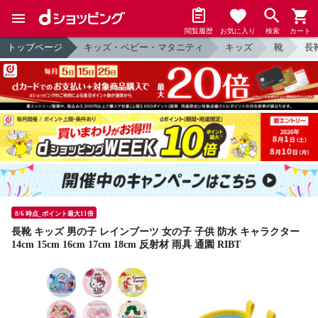
閲覧履歴
お気に入り
検索
カート
トップページ
キッズ・ベビー・マタニティ
キッズ
靴
長
8/6 時点_ポイント最大11倍
長靴 キッズ 男の子 レインブーツ 女の子 子供 防水 キャラクター
14cm 15cm 16cm 17cm 18cm 反射材 雨具 通園 RIBT