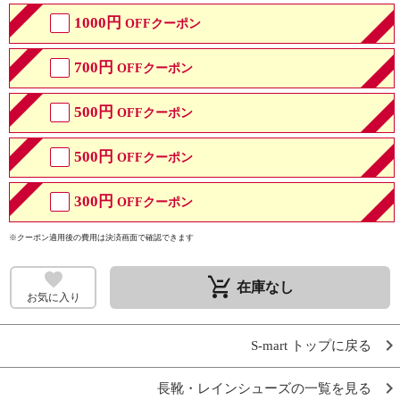
1000円
OFFクーポン
700円
OFFクーポン
500円
OFFクーポン
500円
OFFクーポン
300円
OFFクーポン
※クーポン適用後の費用は決済画面で確認できます
remove_shopping_cart
在庫なし
お気に入り
S-mart トップに戻る
長靴・レインシューズの一覧を見る