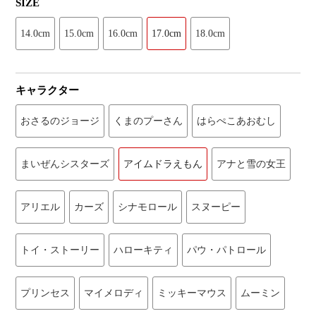
SIZE
14.0cm
15.0cm
16.0cm
17.0cm
18.0cm
キャラクター
おさるのジョージ
くまのプーさん
はらぺこあおむし
まいぜんシスターズ
アイムドラえもん
アナと雪の女王
アリエル
カーズ
シナモロール
スヌーピー
トイ・ストーリー
ハローキティ
パウ・パトロール
プリンセス
マイメロディ
ミッキーマウス
ムーミン