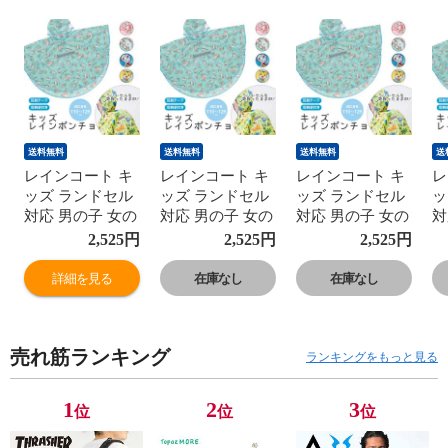
送料無料
送料無料
送料無料
送
レインコート キ
レインコート キ
レインコート キ
レ
ッズ ランドセル
ッズ ランドセル
ッズ ランドセル
ッ
対応 男の子 女の
対応 男の子 女の
対応 男の子 女の
対
子 レインポンチ
子 レインポンチ
子 レインポンチ
子
2,525
円
2,525
円
2,525
円
ョ 収納袋付き 反
ョ 収納袋付き 反
ョ 収納袋付き 反
ョ
射テープ 子供 子
射テープ 子供 子
射テープ 子供 子
射
詳細を見る
在庫なし
在庫なし
ども 雨 リュック
ども 雨 リュック
ども 雨 リュック
ど
対応 小学生 幼稚
対応 小学生 幼稚
対応 小学生 幼稚
対
園 保育園 通学
園 保育園 通学
園 保育園 通学
園
売れ筋ランキング
通園 幼児 防水
通園 幼児 防水
通園 幼児 防水
通
ランキングをもっと見る
カッパ 合羽 雨が
カッパ 合羽 雨が
カッパ 合羽 雨が
カ
っぱ 雨合羽 レイ
っぱ 雨合羽 レイ
っぱ 雨合羽 レイ
っ
1
2
3
位
位
位
ンウェア キャラ
ンウェア キャラ
ンウェア キャラ
ン
クター RAPO1
クター RAPO1
クター RAPO1
ク