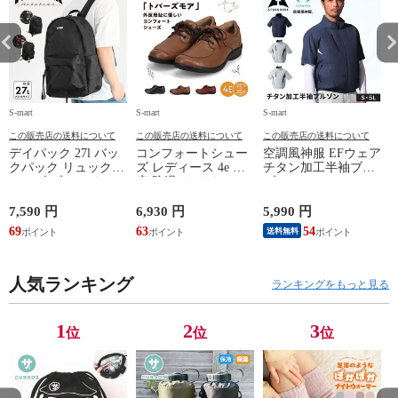
S-mart
S-mart
S-mart
S-
この販売店の送料について
この販売店の送料について
この販売店の送料について
デイパック 27l バッ
コンフォートシュー
空調風神服 EFウェア
クパック リュック
ズ レディース 4e 幅
チタン加工半袖ブル
サイズ ブランド ロ
広 防滑 サイドファ
ゾン ベスト ファン
ゴ プリント かばん
スナー ウォーキング
対応 半袖 ブルゾン
鞄 機内持ち込み 夏
シューズ 黒 トパー
ジャケット 遮熱 作
ド
7,590 円
6,930 円
5,990 円
5
スラッシャー
ズ モア 靴 カジュア
業服 作業着 上着 ア
69
63
54
4
送料無料
THRASHER r1929
ルシューズ 外反母趾
タックベース KF100
1
歩きやすい シニア
ミセス ファッション
人気ランキング
50代 60代 母の日 ギ
ランキングをもっと見る
フト プレゼント グ
レー ベージュ
TOPAZ 1410
1
2
3
位
位
位