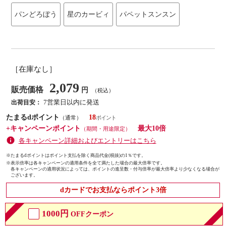
パンどろぼう
星のカービィ
パペットスンスン
［在庫なし］
2,079
販売価格
円
（税込）
7営業日以内に発送
出荷目安：
たまるdポイント
18
（通常）
+キャンペーンポイント
最大10倍
（期間・用途限定）
各キャンペーン詳細およびエントリーはこちら
※たまるdポイントはポイント支払を除く商品代金(税抜)の1％です。
※
表示倍率は各キャンペーンの適用条件を全て満たした場合の最大倍率です。
各キャンペーンの適用状況によっては、ポイントの進呈数・付与倍率が最大倍率より少なくなる場合が
ございます。
dカードでお支払ならポイント3倍
1000円
OFFクーポン