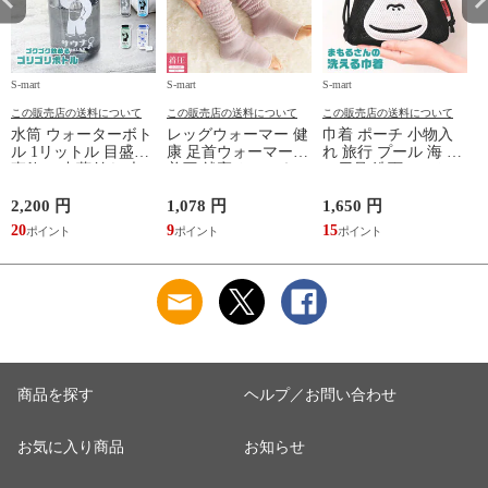
S-mart
S-mart
S-mart
S-
この販売店の送料について
この販売店の送料について
この販売店の送料について
水筒 ウォーターボト
レッグウォーマー 健
巾着 ポーチ 小物入
ル 1リットル 目盛り
康 足首ウォーマー
れ 旅行 プール 海 バ
直飲み 中蓋付き 大
着圧 就寝 おしゃれ
ス用品 洗面セット
容量 かわいい 軽い
冷え靴下 ソックス
洗える ゴリラ 銭湯
マイボトル 動物 ア
ふんわり 足湯のよう
サウナ ごリラックス
2,200 円
1,078 円
1,650 円
2
ニマル ゴリラ ごリ
なぽかぽかナイトウ
まもるさんの洗える
20
9
15
2
ラックス ゴリゴリボ
ォーマー inf-26
巾着 ブラック 黒
トル
商品を探す
ヘルプ／お問い合わせ
お気に入り商品
お知らせ