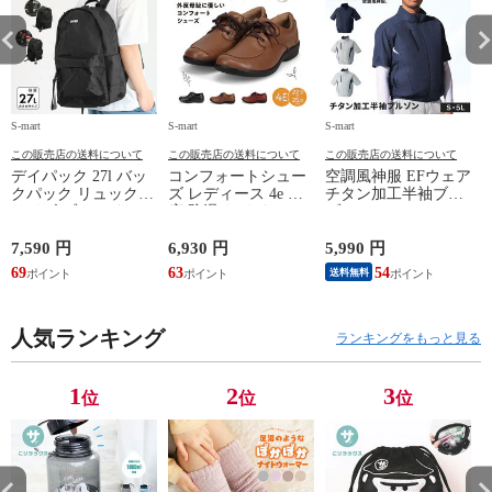
S-mart
S-mart
S-mart
S-
この販売店の送料について
この販売店の送料について
この販売店の送料について
デイパック 27l バッ
コンフォートシュー
空調風神服 EFウェア
クパック リュック
ズ レディース 4e 幅
チタン加工半袖ブル
サイズ ブランド ロ
広 防滑 サイドファ
ゾン ベスト ファン
ゴ プリント かばん
スナー ウォーキング
対応 半袖 ブルゾン
鞄 機内持ち込み 夏
シューズ 黒 トパー
ジャケット 遮熱 作
ド
7,590 円
6,930 円
5,990 円
5
スラッシャー
ズ モア 靴 カジュア
業服 作業着 上着 ア
69
63
54
4
送料無料
THRASHER r1929
ルシューズ 外反母趾
タックベース KF100
1
歩きやすい シニア
ミセス ファッション
人気ランキング
50代 60代 母の日 ギ
ランキングをもっと見る
フト プレゼント グ
レー ベージュ
TOPAZ 1410
1
2
3
位
位
位