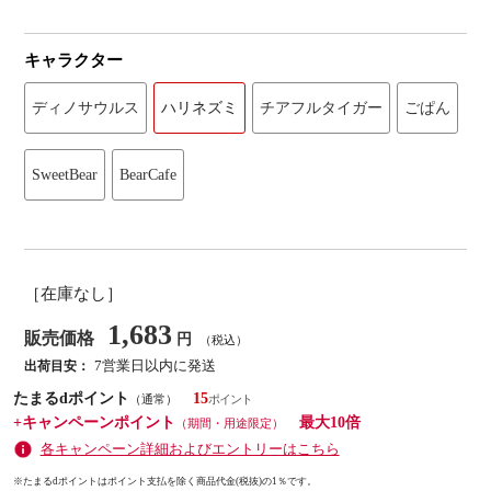
キャラクター
ディノサウルス
ハリネズミ
チアフルタイガー
ごぱん
SweetBear
BearCafe
［在庫なし］
1,683
販売価格
円
（税込）
7営業日以内に発送
出荷目安：
たまるdポイント
15
（通常）
+キャンペーンポイント
最大10倍
（期間・用途限定）
各キャンペーン詳細およびエントリーはこちら
※たまるdポイントはポイント支払を除く商品代金(税抜)の1％です。