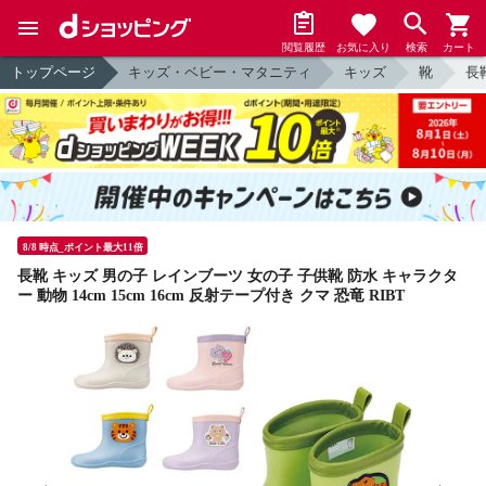
閲覧履歴
お気に入り
検索
カート
トップページ
キッズ・ベビー・マタニティ
キッズ
靴
長
8/8 時点_ポイント最大11倍
長靴 キッズ 男の子 レインブーツ 女の子 子供靴 防水 キャラクタ
ー 動物 14cm 15cm 16cm 反射テープ付き クマ 恐竜 RIBT