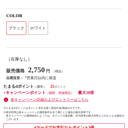
COLOR
ブラック
ホワイト
［在庫なし］
2,750
販売価格
円
（税込）
7営業日以内に発送
出荷目安：
たまるdポイント
25
（通常）
+キャンペーンポイント
最大10倍
（期間・用途限定）
各キャンペーン詳細およびエントリーはこちら
※たまるdポイントはポイント支払を除く商品代金(税抜)の1％です。
※
表示倍率は各キャンペーンの適用条件を全て満たした場合の最大倍率です。
各キャンペーンの適用状況によっては、ポイントの進呈数・付与倍率が最大倍率より少なくなる場合が
ございます。
dカードでお支払ならポイント3倍