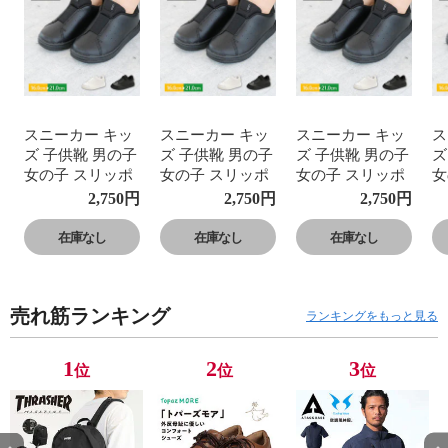
スニーカー キッ
スニーカー キッ
スニーカー キッ
ス
ズ 子供靴 男の子
ズ 子供靴 男の子
ズ 子供靴 男の子
ズ
女の子 スリッポ
女の子 スリッポ
女の子 スリッポ
女
ン 幅広 3E 軽量
ン 幅広 3E 軽量
ン 幅広 3E 軽量
ン
2,750
円
2,750
円
2,750
円
無地 履きやすい
無地 履きやすい
無地 履きやすい
無
黒 ブラック 白
黒 ブラック 白
黒 ブラック 白
黒
在庫なし
在庫なし
在庫なし
ホワイト 通学 通
ホワイト 通学 通
ホワイト 通学 通
ホ
園 小学校 保育園
園 小学校 保育園
園 小学校 保育園
園
幼稚園 SUN P001
幼稚園 SUN P001
幼稚園 SUN P001
幼
売れ筋ランキング
ランキングをもっと見る
1
2
3
位
位
位