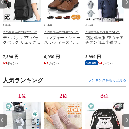
S-mart
S-mart
S-mart
S-
この販売店の送料について
この販売店の送料について
この販売店の送料について
デイパック 27l バッ
コンフォートシュー
空調風神服 EFウェア
クパック リュック
ズ レディース 4e 幅
チタン加工半袖ブル
サイズ ブランド ロ
広 防滑 サイドファ
ゾン ベスト ファン
ゴ プリント かばん
スナー ウォーキング
対応 半袖 ブルゾン
鞄 機内持ち込み 夏
シューズ 黒 トパー
ジャケット 遮熱 作
ド
7,590 円
6,930 円
5,990 円
5
スラッシャー
ズ モア 靴 カジュア
業服 作業着 上着 ア
69
63
54
4
送料無料
THRASHER r1929
ルシューズ 外反母趾
タックベース KF100
1
歩きやすい シニア
ミセス ファッション
人気ランキング
50代 60代 母の日 ギ
ランキングをもっと見る
フト プレゼント グ
レー ベージュ
TOPAZ 1410
1
2
3
位
位
位