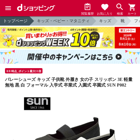
閲覧履歴
お気に入り
検索
カート
トップページ
キッズ・ベビー・マタニティ
キッズ
靴
フ
8/8 時点_ポイント最大11倍
バレーシューズ キッズ 子供靴 外履き 女の子 スリッポン 3E 軽量
無地 黒 白 フォーマル 入学式 卒業式 入園式 卒園式 SUN P002