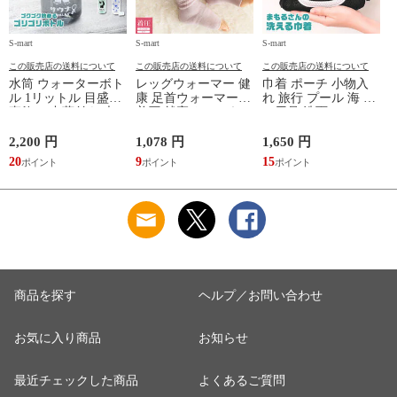
S-mart
S-mart
S-mart
S-
この販売店の送料について
この販売店の送料について
この販売店の送料について
水筒 ウォーターボト
レッグウォーマー 健
巾着 ポーチ 小物入
ル 1リットル 目盛り
康 足首ウォーマー
れ 旅行 プール 海 バ
直飲み 中蓋付き 大
着圧 就寝 おしゃれ
ス用品 洗面セット
容量 かわいい 軽い
冷え靴下 ソックス
洗える ゴリラ 銭湯
マイボトル 動物 ア
ふんわり 足湯のよう
サウナ ごリラックス
2,200 円
1,078 円
1,650 円
2
ニマル ゴリラ ごリ
なぽかぽかナイトウ
まもるさんの洗える
20
9
15
2
ラックス ゴリゴリボ
ォーマー inf-26
巾着 ブラック 黒
トル
商品を探す
ヘルプ／お問い合わせ
お気に入り商品
お知らせ
最近チェックした商品
よくあるご質問