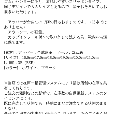
ゴムがセンターにあり、着脱しやすいスリッポンタイプ。
同じデザインで大人サイズもあるので、親子おそろいでもお
履きいただけます。
・アッパーが合皮なので雨の日もおすすめです。（防水では
ありません）
・アウトソールが軽量。
・カップインソール付きで取り外して洗える為、靴内を清潔
に保てます。
[素材]：アッパー：合成皮革、ソール：ゴム底
[サイズ]：16.0cm/17.0cm/18.0cm/19.0cm/20.0cm/21.0cm
[足囲]：3E（EEE）
[カラー]：ホワイト、ブラック
※当店では在庫一括管理システムにより複数店舗の在庫を共
有しております。
ご注文の殺到などの影響で、在庫数の自動更新システムのタ
イミングにより、
既に完売した状態でも一時的にまだご注文できる状態のまま
となり、
商品のご用意が出来ない場合もございます。予めご了承くだ