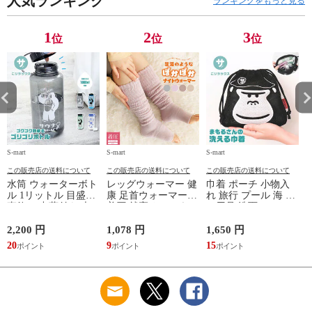
人気ランキング
ランキングをもっと見る
フト プレゼント グ
レー ベージュ
TOPAZ 1410
1
2
3
位
位
位
S-mart
S-mart
S-mart
S-
この販売店の送料について
この販売店の送料について
この販売店の送料について
水筒 ウォーターボト
レッグウォーマー 健
巾着 ポーチ 小物入
ル 1リットル 目盛り
康 足首ウォーマー
れ 旅行 プール 海 バ
直飲み 中蓋付き 大
着圧 就寝 おしゃれ
ス用品 洗面セット
容量 かわいい 軽い
冷え靴下 ソックス
洗える ゴリラ 銭湯
マイボトル 動物 ア
ふんわり 足湯のよう
サウナ ごリラックス
2,200 円
1,078 円
1,650 円
2
ニマル ゴリラ ごリ
なぽかぽかナイトウ
まもるさんの洗える
20
9
15
2
ラックス ゴリゴリボ
ォーマー inf-26
巾着 ブラック 黒
トル