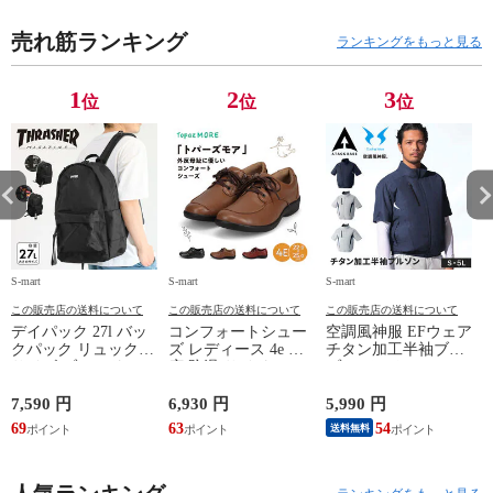
売れ筋ランキング
ランキングをもっと見る
1
2
3
位
位
位
S-mart
S-mart
S-mart
S-
この販売店の送料について
この販売店の送料について
この販売店の送料について
デイパック 27l バッ
コンフォートシュー
空調風神服 EFウェア
クパック リュック
ズ レディース 4e 幅
チタン加工半袖ブル
サイズ ブランド ロ
広 防滑 サイドファ
ゾン ベスト ファン
ゴ プリント かばん
スナー ウォーキング
対応 半袖 ブルゾン
鞄 機内持ち込み 夏
シューズ 黒 トパー
ジャケット 遮熱 作
ド
7,590 円
6,930 円
5,990 円
5
スラッシャー
ズ モア 靴 カジュア
業服 作業着 上着 ア
69
63
54
4
送料無料
THRASHER r1929
ルシューズ 外反母趾
タックベース KF100
1
歩きやすい シニア
ミセス ファッション
50代 60代 母の日 ギ