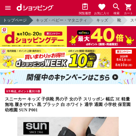
閲覧履歴
お気に入り
検索
カート
トップページ
キッズ・ベビー・マタニティ
キッズ
靴
ス
8/9 時点_ポイント最大11倍
スニーカー キッズ 子供靴 男の子 女の子 スリッポン 幅広 3E 軽量
無地 履きやすい 黒 ブラック 白 ホワイト 通学 通園 小学校 保育園
幼稚園 SUN P001