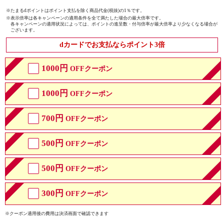
※たまるdポイントはポイント支払を除く商品代金(税抜)の1％です。
※
表示倍率は各キャンペーンの適用条件を全て満たした場合の最大倍率です。
各キャンペーンの適用状況によっては、ポイントの進呈数・付与倍率が最大倍率より少なくなる場合が
ございます。
dカードでお支払ならポイント3倍
1000円
OFFクーポン
1000円
OFFクーポン
700円
OFFクーポン
500円
OFFクーポン
500円
OFFクーポン
300円
OFFクーポン
※クーポン適用後の費用は決済画面で確認できます