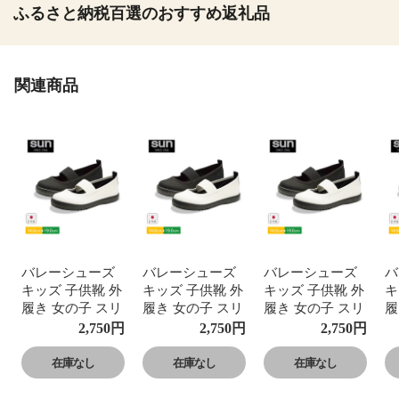
ふるさと納税百選のおすすめ返礼品
関連商品
バレーシューズ
バレーシューズ
バレーシューズ
バ
キッズ 子供靴 外
キッズ 子供靴 外
キッズ 子供靴 外
キ
履き 女の子 スリ
履き 女の子 スリ
履き 女の子 スリ
履
ッポン 3E 軽量
ッポン 3E 軽量
ッポン 3E 軽量
ッ
2,750
円
2,750
円
2,750
円
無地 黒 白 フォ
無地 黒 白 フォ
無地 黒 白 フォ
無
ーマル 入学式 卒
ーマル 入学式 卒
ーマル 入学式 卒
ー
在庫なし
在庫なし
在庫なし
業式 入園式 卒園
業式 入園式 卒園
業式 入園式 卒園
業
式 SUN P002
式 SUN P002
式 SUN P002
式