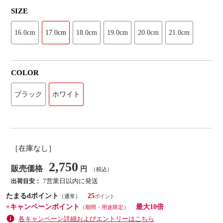
SIZE
16.0cm
17.0cm
18.0cm
19.0cm
20.0cm
21.0cm
COLOR
ブラック
ホワイト
［在庫なし］
2,750
販売価格
円
（税込）
7営業日以内に発送
出荷目安：
たまるdポイント
25
（通常）
+キャンペーンポイント
最大10倍
（期間・用途限定）
各キャンペーン詳細およびエントリーはこちら