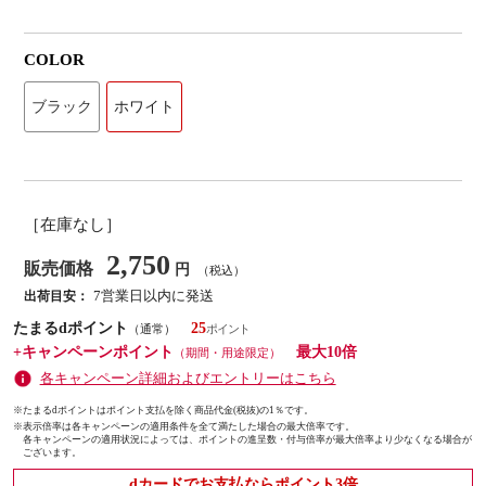
COLOR
ブラック
ホワイト
［在庫なし］
2,750
販売価格
円
（税込）
7営業日以内に発送
出荷目安：
たまるdポイント
25
（通常）
+キャンペーンポイント
最大10倍
（期間・用途限定）
各キャンペーン詳細およびエントリーはこちら
※たまるdポイントはポイント支払を除く商品代金(税抜)の1％です。
※
表示倍率は各キャンペーンの適用条件を全て満たした場合の最大倍率です。
各キャンペーンの適用状況によっては、ポイントの進呈数・付与倍率が最大倍率より少なくなる場合が
ございます。
dカードでお支払ならポイント3倍