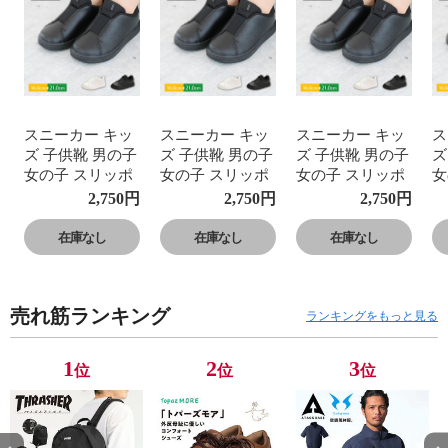
スニーカー キッ
スニーカー キッ
スニーカー キッ
ス
ズ 子供靴 男の子
ズ 子供靴 男の子
ズ 子供靴 男の子
ズ
女の子 スリッポ
女の子 スリッポ
女の子 スリッポ
女
ン 幅広 3E 軽量
ン 幅広 3E 軽量
ン 幅広 3E 軽量
ン
2,750
円
2,750
円
2,750
円
無地 履きやすい
無地 履きやすい
無地 履きやすい
無
黒 ブラック 白
黒 ブラック 白
黒 ブラック 白
黒
在庫なし
在庫なし
在庫なし
ホワイト 通学 通
ホワイト 通学 通
ホワイト 通学 通
ホ
園 小学校 保育園
園 小学校 保育園
園 小学校 保育園
園
幼稚園 SUN P001
幼稚園 SUN P001
幼稚園 SUN P001
幼
売れ筋ランキング
ランキングをもっと見る
1
2
3
位
位
位