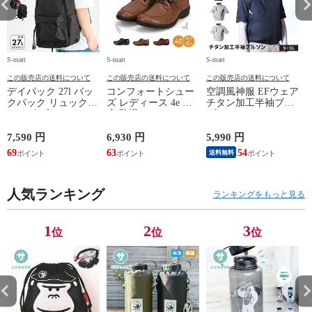
S-mart
S-mart
S-mart
S-
この販売店の送料について
この販売店の送料について
この販売店の送料について
デイパック 27l バッ
コンフォートシュー
空調風神服 EFウェア
クパック リュック
ズ レディース 4e 幅
チタン加工半袖ブル
サイズ ブランド ロ
広 防滑 サイドファ
ゾン ベスト ファン
ゴ プリント かばん
スナー ウォーキング
対応 半袖 ブルゾン
鞄 機内持ち込み 夏
シューズ 黒 トパー
ジャケット 遮熱 作
ド
7,590 円
6,930 円
5,990 円
5
スラッシャー
ズ モア 靴 カジュア
業服 作業着 上着 ア
69
63
54
4
送料無料
THRASHER r1929
ルシューズ 外反母趾
タックベース KF100
1
歩きやすい シニア
ミセス ファッション
人気ランキング
50代 60代 母の日 ギ
ランキングをもっと見る
フト プレゼント グ
レー ベージュ
TOPAZ 1410
1
2
3
位
位
位