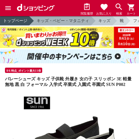
閲覧履歴
お気に入り
検索
カート
トップページ
キッズ・ベビー・マタニティ
キッズ
靴
フ
8/6 時点_ポイント最大11倍
バレーシューズ キッズ 子供靴 外履き 女の子 スリッポン 3E 軽量
無地 黒 白 フォーマル 入学式 卒業式 入園式 卒園式 SUN P002