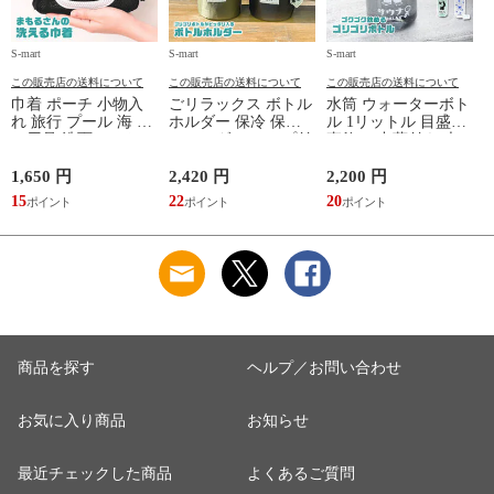
S-mart
S-mart
S-mart
S-
この販売店の送料について
この販売店の送料について
この販売店の送料について
巾着 ポーチ 小物入
ごリラックス ボトル
水筒 ウォーターボト
れ 旅行 プール 海 バ
ホルダー 保冷 保温
ル 1リットル 目盛り
ス用品 洗面セット
ショルダー ループ付
直飲み 中蓋付き 大
洗える ゴリラ 銭湯
き 軽量グッズ 水分
容量 かわいい 軽い
サウナ ごリラックス
補給 マイボトル サ
マイボトル 動物 ア
1,650 円
2,420 円
2,200 円
1
まもるさんの洗える
ウナ 温泉 水筒 カバ
ニマル ゴリラ ごリ
15
22
20
9
巾着 ブラック 黒
ー トトノイモード
ラックス ゴリゴリボ
ォ
ゴリゴリ GORELAX
トル
商品を探す
ヘルプ／お問い合わせ
お気に入り商品
お知らせ
最近チェックした商品
よくあるご質問