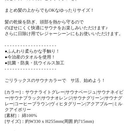
まとめ髪の上からでもOKなゆったりサイズ！
髪の乾燥を防ぎ、頭部を熱から守るので
のぼせにくく快適にサウナをお楽しみいただけます♪
さらに日除け用でレジャーシーンにもお使いいただけます。
- - - - - - - - - - - - - - - - - - - -
●ふんわり柔らかな手触り！
●今治産のタオルを使用！
●抗菌・防臭・抗ウイルス加工
- - - - - - - - - - - - - - - - - - - -
ごリラックスのサウナカラーで サ活、始めよう！
[カラー]：サウナライトグレー|サウナベージュ|サウナネイビ
ー|サウナブラック|サウナオレンジ|サウナグリーン|サウナグ
レー|コーヒーブラウン|ヴィヒタグリーン|アクアブルー|ミル
クアイボリー
[素材]： 綿100%
[サイズ]：約W330 x H255mm(周囲 約715mm)