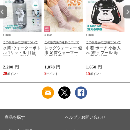
S-mart
S-mart
S-mart
S-
この販売店の送料について
この販売店の送料について
この販売店の送料について
水筒 ウォーターボト
レッグウォーマー 健
巾着 ポーチ 小物入
ル 1リットル 目盛り
康 足首ウォーマー
れ 旅行 プール 海 バ
直飲み 中蓋付き 大
着圧 就寝 おしゃれ
ス用品 洗面セット
容量 かわいい 軽い
冷え靴下 ソックス
洗える ゴリラ 銭湯
マイボトル 動物 ア
ふんわり 足湯のよう
サウナ ごリラックス
2,200 円
1,078 円
1,650 円
2
ニマル ゴリラ ごリ
なぽかぽかナイトウ
まもるさんの洗える
20
9
15
2
ラックス ゴリゴリボ
ォーマー inf-26
巾着 ブラック 黒
トル
商品を探す
ヘルプ／お問い合わせ