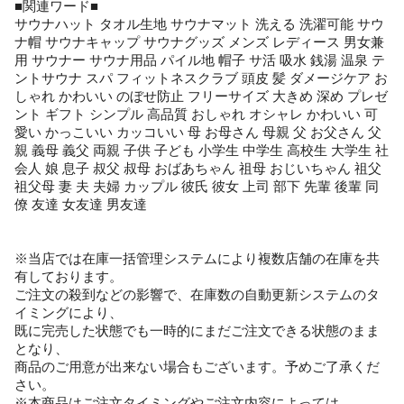
■関連ワード■
サウナハット タオル生地 サウナマット 洗える 洗濯可能 サウ
ナ帽 サウナキャップ サウナグッズ メンズ レディース 男女兼
用 サウナー サウナ用品 パイル地 帽子 サ活 吸水 銭湯 温泉 テ
ントサウナ スパ フィットネスクラブ 頭皮 髪 ダメージケア お
しゃれ かわいい のぼせ防止 フリーサイズ 大きめ 深め プレゼ
ント ギフト シンプル 高品質 おしゃれ オシャレ かわいい 可
愛い かっこいい カッコいい 母 お母さん 母親 父 お父さん 父
親 義母 義父 両親 子供 子ども 小学生 中学生 高校生 大学生 社
会人 娘 息子 叔父 叔母 おばあちゃん 祖母 おじいちゃん 祖父
祖父母 妻 夫 夫婦 カップル 彼氏 彼女 上司 部下 先輩 後輩 同
僚 友達 女友達 男友達
※当店では在庫一括管理システムにより複数店舗の在庫を共
有しております。
ご注文の殺到などの影響で、在庫数の自動更新システムのタ
イミングにより、
既に完売した状態でも一時的にまだご注文できる状態のまま
となり、
商品のご用意が出来ない場合もございます。予めご了承くだ
さい。
※本商品はご注文タイミングやご注文内容によっては、