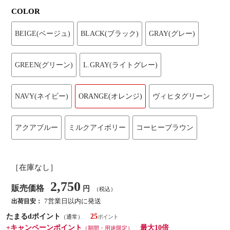
COLOR
BEIGE(ベージュ)
BLACK(ブラック)
GRAY(グレー)
GREEN(グリーン)
L.GRAY(ライトグレー)
NAVY(ネイビー)
ORANGE(オレンジ)
ヴィヒタグリーン
アクアブルー
ミルクアイボリー
コーヒーブラウン
［在庫なし］
2,750
販売価格
円
（税込）
7営業日以内に発送
出荷目安：
たまるdポイント
25
（通常）
+キャンペーンポイント
最大10倍
（期間・用途限定）