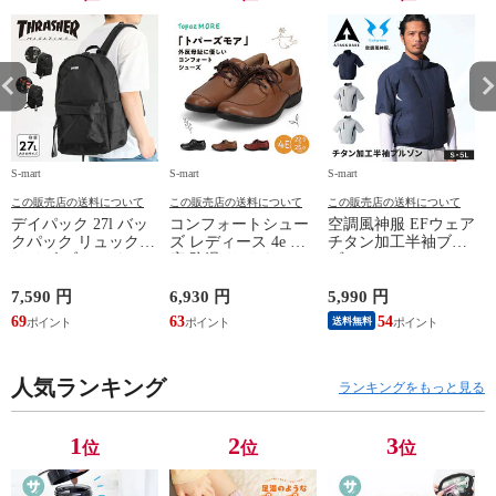
S-mart
S-mart
S-mart
S-
この販売店の送料について
この販売店の送料について
この販売店の送料について
デイパック 27l バッ
コンフォートシュー
空調風神服 EFウェア
クパック リュック
ズ レディース 4e 幅
チタン加工半袖ブル
サイズ ブランド ロ
広 防滑 サイドファ
ゾン ベスト ファン
ゴ プリント かばん
スナー ウォーキング
対応 半袖 ブルゾン
鞄 機内持ち込み 夏
シューズ 黒 トパー
ジャケット 遮熱 作
ド
7,590 円
6,930 円
5,990 円
5
スラッシャー
ズ モア 靴 カジュア
業服 作業着 上着 ア
69
63
54
4
送料無料
THRASHER r1929
ルシューズ 外反母趾
タックベース KF100
1
歩きやすい シニア
ミセス ファッション
人気ランキング
50代 60代 母の日 ギ
ランキングをもっと見る
フト プレゼント グ
レー ベージュ
TOPAZ 1410
1
2
3
位
位
位