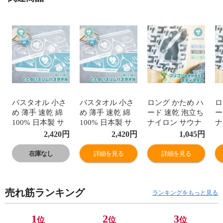
バスタオル 小さ
バスタオル 小さ
ロング かため ハ
ロ
め 薄手 速乾 綿
め 薄手 速乾 綿
ード 速乾 泡立ち
ー
100% 日本製 サ
100% 日本製 サ
ナイロン サウナ
ナ
ウナ 銭湯 温泉
ウナ 銭湯 温泉
銭湯 温泉 お風呂
銭
2,420
円
2,420
円
1,045
円
スパ ジム グレー
スパ ジム グレー
バスグッズ 日本
バ
ブルー 水色 青
ブルー 水色 青
製 ごリラックス
製
在庫なし
詳細を見る
詳細を見る
ごリラックス と
ごリラックス と
ゴリゴリ背中が
ゴ
とのいスリムバ
とのいスリムバ
洗えるボディタ
洗
スタオル
スタオル
オル 父の日
オ
売れ筋ランキング
ランキングをもっと見る
1
2
3
位
位
位