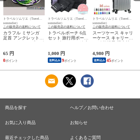
トラベルソムリエ（Travel
トラベルソムリエ（Travel
トラベルソムリエ（Travel
ト
sommelier）
sommelier）
sommelier）
s
この販売店の送料について
この販売店の送料について
この販売店の送料について
カラフル ミサンガ
トラベルポーチ 6点
スーツケース キャリ
足首 アンクレット
セット 旅行用ポーチ
ーケース キャリーバ
アクセサリー プレゼ
バッグインバッグ 小
ッグ 超軽量 機内持
ント 手作り風 アジ
物収納 軽量 衣類ポ
ち込み 可能 Sサイズ
アン雑貨 メール便
ーチ 仕分けポーチ
1泊2日 2泊3日 3泊4
65 円
1,000 円
4,980 円
9
【一回のご注文100個
便利グッズ 旅行 出
日 39L 静音 旅行 ビ
0
9
45
送料込み
送料込み
まで送料220円】 3/
張 整理整頓 メール
ジネス 出張 修学旅
グリーンアメジスト
便 送料無料
行 国内旅行 ハード
トラベルソムリエ t-
Transporte 【pc10】
ケース Transporter
fa1
ブラック トラベルソ
【TK20】 シルバー
ムリエ t-trag7
トラベルソムリエ t-
s1 t-scase
t
商品を探す
ヘルプ／お問い合わせ
お気に入り商品
お知らせ
最近チェックした商品
よくあるご質問