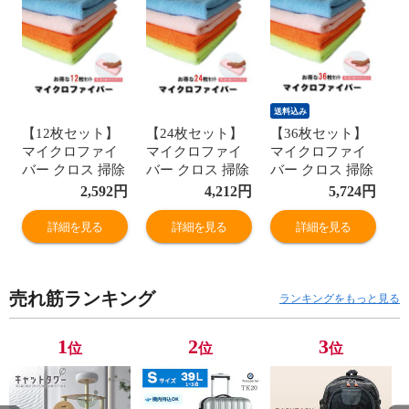
送料込み
【12枚セット】
【24枚セット】
【36枚セット】
マイクロファイ
マイクロファイ
マイクロファイ
バー クロス 掃除
バー クロス 掃除
バー クロス 掃除
用 吸水 速乾 洗
用 吸水 速乾 洗
用 吸水 速乾 洗
2,592
円
4,212
円
5,724
円
える 雑巾 ふき取
える 雑巾 ふき取
える 雑巾 ふき取
り キッチン お風
り キッチン お風
り キッチン お風
詳細を見る
詳細を見る
詳細を見る
呂 窓 拭き掃除
呂 窓 拭き掃除
呂 窓 拭き掃除
使い捨て感覚で
使い捨て感覚で
使い捨て感覚で
便利 業務用 家庭
便利 業務用 家庭
便利 業務用 家庭
売れ筋ランキング
用 まとめ買いに
用 まとめ買いに
用 まとめ買いに
ランキングをもっと見る
トラベルソムリ
トラベルソムリ
トラベルソムリ
エ t-zaka8
エ t-zaka8
エ t-zaka8
1
2
3
位
位
位