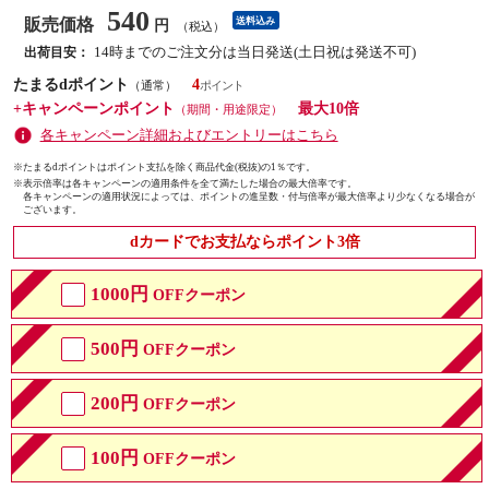
540
販売価格
送料込み
円
（税込）
14時までのご注文分は当日発送(土日祝は発送不可)
出荷目安：
たまるdポイント
4
（通常）
+キャンペーンポイント
最大10倍
（期間・用途限定）
各キャンペーン詳細およびエントリーはこちら
※たまるdポイントはポイント支払を除く商品代金(税抜)の1％です。
※
表示倍率は各キャンペーンの適用条件を全て満たした場合の最大倍率です。
各キャンペーンの適用状況によっては、ポイントの進呈数・付与倍率が最大倍率より少なくなる場合が
ございます。
dカードでお支払ならポイント3倍
1000円
OFFクーポン
500円
OFFクーポン
200円
OFFクーポン
100円
OFFクーポン