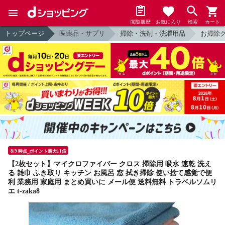
閲覧履歴
お気に入り
検索
カート
トップページ
医薬品・サプリ
掃除・洗剤・洗濯用品
お掃除
8/9 時点_ポイント最大11倍
【2枚セット】マイクロファイバー クロス 掃除用 吸水 速乾 洗え
る 雑巾 ふき取り キッチン お風呂 窓 拭き掃除 使い捨て感覚で便
利 業務用 家庭用 まとめ買いに メール便 送料無料 トラベルソムリ
エ t-zaka8