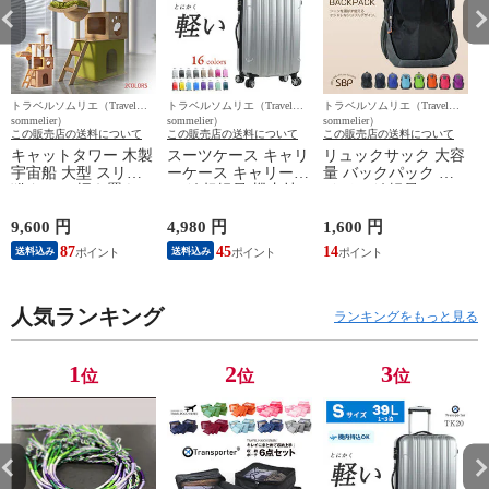
トラベルソムリエ（Travel
トラベルソムリエ（Travel
トラベルソムリエ（Travel
ト
sommelier）
sommelier）
sommelier）
s
この販売店の送料について
この販売店の送料について
この販売店の送料について
キャットタワー 木製
スーツケース キャリ
リュックサック 大容
宇宙船 大型 スリム
ーケース キャリーバ
量 バックパック デ
猫タワー 据え置き
ッグ 超軽量 機内持
イバッグ 軽量 カジ
爪とぎ タワー 多頭
ち込み 可能 Sサイズ
ュアルバッグ メンズ
飼い 安定 運動不足
1泊2日 2泊3日 3泊4
レディース リュック
9,600 円
4,980 円
1,600 円
1
解消 麻紐 高さ150cm
日 39L 静音 旅行 ビ
カバン 鞄 バック 旅
87
45
14
送料込み
送料込み
隠れ家 遊び場 短足
ジネス 出張 修学旅
行グッズ おしゃれ
猫 大型猫 中型 太っ
行 国内旅行 ハード
かわいい 実用的 通
た猫 シニア猫 子猫
ケース Transporter
学 通勤 【sbp40-2】
T
ペット 送料無料
人気ランキング
【TK20】 シルバー
ブラック トラベルソ
ランキングをもっと見る
【DH-28-14】 グリー
トラベルソムリエ t-
ムリエ t-bp3
ム
ン トラベルソムリエ
s1 t-scase
t-pet9
1
2
3
位
位
位