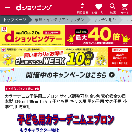
閲覧履歴
お気に入り
検索
カート
トップページ
家具・インテリア・キッチン
キッチン用品
ク
8/9 時点_ポイント最大11倍
カラーデニム子供用エプロン サイズ調整可能 全5色 安心安全の日
本製 130cm 140cm 150cm 子ども用 キッズ用 男の子用 女の子用 小
学生用 児童用