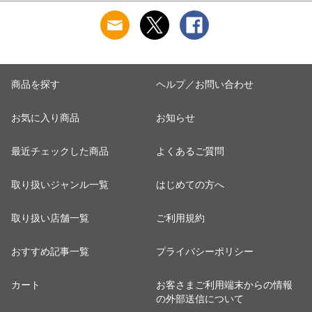
らあめん らーめん
ス・カープコラボ味
ー 葛キャンディー
中華そば お取り寄せ
入りセット 福々庵
くず インスタ映え
グルメ お取り寄せ
くずバー 葛キャンデ
アイスキャンディー
インスタ映え 食品
ィー くず アイスキ
シャリもち葛バー8本
ャンディー
セット
商品を探す
ヘルプ／お問い合わせ
お気に入り商品
お知らせ
最近チェックした商品
よくあるご質問
取り扱いジャンル一覧
はじめての方へ
取り扱い店舗一覧
ご利用規約
おすすめ記事一覧
プライバシーポリシー
カート
お客さまご利用端末からの情報
の外部送信について