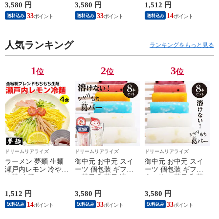
アイスクリーム 葛
クリーム 葛 アイス
スープ 生ラーメン 4
3,580 円
3,580 円
1,512 円
アイス バー スイー
バー スイーツ 溶け
食セット 生ラーメン
33
33
14
送料込み
送料込み
送料込み
ツ シャリもち葛バー
ないアイス 葛キャン
熟成生麺 110g 4食セ
8本セット チチヤ
ディ 福々庵 くずバ
ット 業務用 中華麺
ス・カープコラボ味
ー 葛キャンディー
らあめん らーめん
入りセット 福々庵
人気ランキング
くず インスタ映え
中華そば お取り寄せ
ランキングをもっと見る
くずバー 葛キャンデ
アイスキャンディー
グルメ お取り寄せ
ィー くず アイスキ
シャリもち葛バー8本
インスタ映え 食品
ャンディー
セット
1
2
3
位
位
位
ドリームリアライズ
ドリームリアライズ
ドリームリアライズ
ラーメン 夢麺 生麺
御中元 お中元 スイ
御中元 お中元 スイ
瀬戸内レモン 冷やし
ーツ 個包装 ギフト
ーツ 個包装 ギフト
中華 冷麺 レモンス
お菓子 和菓子 溶け
食べ物 お菓子 和菓
ープ ご当地ラーメン
ないアイス 葛アイス
子 溶けない アイス
スープ 生ラーメン 4
アイスクリーム 葛
クリーム 葛 アイス
1,512 円
3,580 円
3,580 円
食セット 生ラーメン
アイス バー スイー
バー スイーツ 溶け
14
33
33
送料込み
送料込み
送料込み
熟成生麺 110g 4食セ
ツ シャリもち葛バー
ないアイス 葛キャン
ット 業務用 中華麺
8本セット チチヤ
ディ 福々庵 くずバ