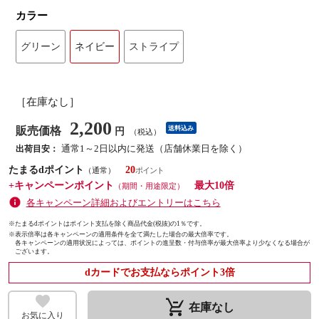
カラー
グリーン
ネイビー
ストライプ
［在庫なし］
2,200
販売価格
送料込み
円
（税込）
通常1～2日以内に発送（店舗休業日を除く）
出荷目安：
たまるdポイント
20
（通常）
+キャンペーンポイント
最大10倍
（期間・用途限定）
各キャンペーン詳細およびエントリーはこちら
※たまるdポイントはポイント支払を除く商品代金(税抜)の1％です。
※
表示倍率は各キャンペーンの適用条件を全て満たした場合の最大倍率です。
各キャンペーンの適用状況によっては、ポイントの進呈数・付与倍率が最大倍率より少なくなる場合が
ございます。
dカードでお支払ならポイント3倍
remove_shopping_cart
在庫なし
お気に入り