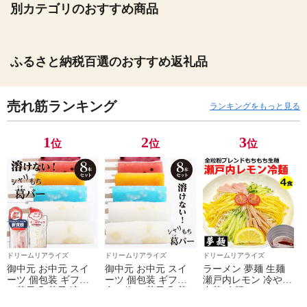
別カテゴリのおすすめ商品
ふるさと納税百選のおすすめ返礼品
売れ筋ランキング
ランキングをもっと見る
1
2
3
位
位
位
ドリームリアライズ
ドリームリアライズ
ドリームリアライズ
御中元 お中元 スイ
御中元 お中元 スイ
ラーメン 夢麺 生麺
ーツ 個包装 ギフト
ーツ 個包装 ギフト
瀬戸内レモン 冷やし
お菓子 和菓子 溶け
食べ物 お菓子 和菓
中華 冷麺 レモンス
ないアイス 葛アイス
子 溶けない アイス
ープ ご当地ラーメン