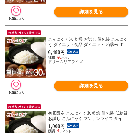
詳細を見る
8/8時点_ポイント最大11倍
こんにゃく米 乾燥 お試し 個包装 こんにゃ
く ダイエット食品 ダイエット 蒟蒻米 すら
っとこまち 1ヶ月トライアルセット 60gx30
6,480
円
送料込み
袋 米 蒟蒻 糖質制限 糖質オフ 無農薬 こん
60
にゃくライス こんにゃくごはん ロカボ ダ
ドリームリアライズ
イエットフード
詳細を見る
8/8時点_ポイント最大11倍
初回限定 こんにゃく米 乾燥 個包装 低糖質
お試し こんにゃく マンナンライス ダイエ
ット食品 ダイエット コンニャク米 蒟蒻米
1,000
円
送料込み
米 蒟蒻 小分け 糖質制限 糖質オフ こんに
9