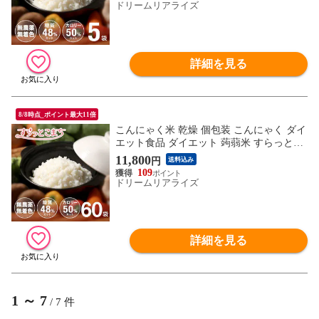
ゃくライス こんにゃくごはん 1000円ポッ
ドリームリアライズ
キリ ポイント消化 すらっとこまち 60gx5
袋
詳細を見る
8/8時点_ポイント最大11倍
こんにゃく米 乾燥 個包装 こんにゃく ダイ
エット食品 ダイエット 蒟蒻米 すらっとこ
まち ２ヶ月じっくりセット 60g x 60袋 米
11,800
円
送料込み
蒟蒻 小分け 糖質制限 糖質オフ 無農薬 こ
109
んにゃくライス こんにゃくごはん ロカボ
ドリームリアライズ
ダイエットフード 置き換え
詳細を見る
1
～
7
/
7
件