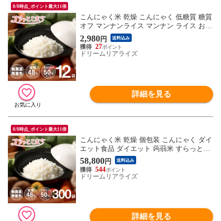
8/8時点_ポイント最大11倍
こんにゃく米 乾燥 こんにゃく 低糖質 糖質
オフ マンナンライス マンナン ライス お試
し 置き換え ダイエット 腹持ち 満腹 ダイ
2,980
円
送料込み
エット食品 ご飯 蒟蒻米 蒟蒻 米 こんにゃ
27
くライス こんにゃくごはん 糖質カットマ
ドリームリアライズ
ンナンライス すらっとこまち 60gx12袋
詳細を見る
8/8時点_ポイント最大11倍
こんにゃく米 乾燥 個包装 こんにゃく ダイ
エット食品 ダイエット 蒟蒻米 すらっとこ
まち 300日本気セット 60g x 300袋 業務用
58,800
円
送料込み
米 蒟蒻 小分け 糖質制限 糖質オフ 無農薬
544
こんにゃくライス こんにゃくごはん ロカ
ドリームリアライズ
ボ ダイエットフード 置き換え
詳細を見る