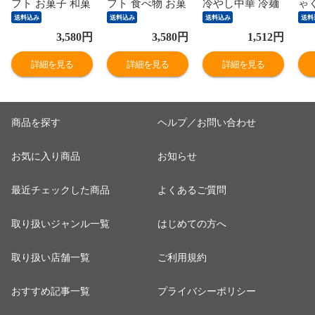
フト お菓子 和菓
フト 食べ物 お菓
冷やし中華 冷麺
ゃ
子 溶けないアイ
子 和菓子 溶けな
レモンスープ ご
食
送料込み
送料込み
送料込み
送料
ス 葛アイス アイ
い アイスクリー
当地ラーメン ス
蒟
3,580
円
3,580
円
1,512
円
スクリーム 葛 ア
ム 葛 アイス バ
ープ 生ラーメン
こま
イス バー スイー
ー スイーツ 溶け
4食セット 生ラ
気セ
詳細を見る
詳細を見る
詳細を見る
ツ シャリもち葛
ないアイス 葛キ
ーメン 熟成生麺
30
バー8本セット
ャンディ 福々庵
110g 4食セット
蒟
チチヤス・カー
くずバー 葛キャ
業務用 中華麺 ら
制
プコラボ味入り
ンディー くず イ
あめん らーめん
農
商品を探す
ヘルプ／お問い合わせ
セット 福々庵 く
ンスタ映え アイ
中華そば お取り
ラ
ずバー 葛キャン
スキャンディー
寄せグルメ お取
く
お気に入り商品
お知らせ
ディー くず アイ
シャリもち葛バ
り寄せ インスタ
ダ
スキャンディー
ー8本セット
映え 食品
ド
最近チェックした商品
よくあるご質問
取り扱いジャンル一覧
はじめての方へ
取り扱い店舗一覧
ご利用規約
おすすめ記事一覧
プライバシーポリシー