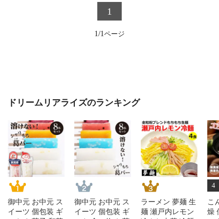
1
1/1
ドリームリアライズのランキング
4
御中元 お中元 ス
御中元 お中元 ス
ラーメン 夢麺 生
こ
イーツ 個包装 ギ
イーツ 個包装 ギ
麺 瀬戸内レモン
燥