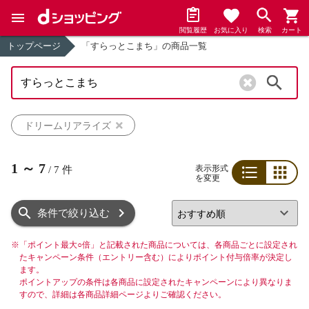
閲覧履歴
お気に入り
検索
カート
トップページ
「すらっとこまち」の商品一覧
検索
ドリームリアライズ
1
～
7
表示形式
/
7
件
を変更
リスト
グリッド
条件で絞り込む
※
「ポイント最大○倍」と記載された商品については、各商品ごとに設定され
たキャンペーン条件（エントリー含む）によりポイント付与倍率が決定し
ます。
ポイントアップの条件は各商品に設定されたキャンペーンにより異なりま
すので、詳細は各商品詳細ページよりご確認ください。