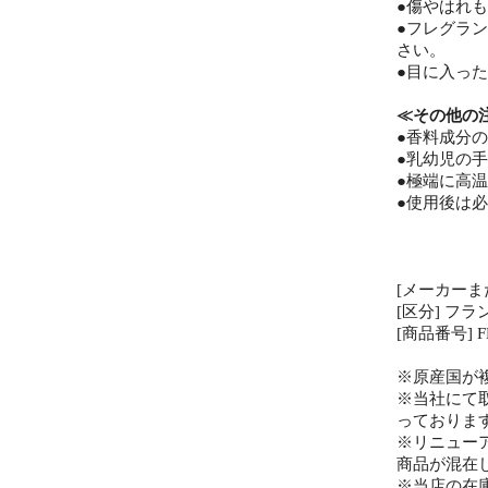
●傷やはれ
●フレグラ
さい。
●目に入っ
≪その他の
●香料成分
●乳幼児の
●極端に高
●使用後は
[メーカーま
[区分] フラ
[商品番号] FR
※原産国が
※当社にて
っておりま
※リニュー
商品が混在
※当店の在