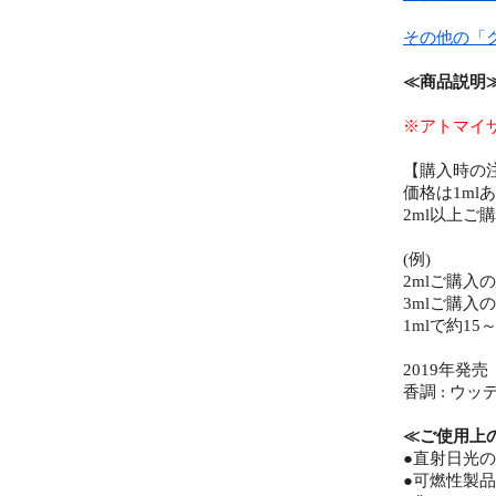
その他の「
≪商品説明
※アトマイ
【購入時の
価格は1ml
2ml以上
(例)
2mlご購入
3mlご購入
1mlで約1
2019年発売
香調 : ウ
≪ご使用上
●直射日光
●可燃性製