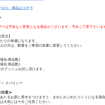
クロエ」商品はコチラ
≫
ザーは予告なく変更となる場合がございます。予めご了承下さいま
注意点】
あたりの単価になります。
ご購入の方は、数量をご希望の容量に変更してください。
の場合:商品数2
の場合:商品数3
5～20プッシュお試し頂けます。
ッディ スパイシー
の注意≫
のあたるお肌に香水をつけますと、まれにかぶれたりシミになる場
品は火気には十分ご注意ください。