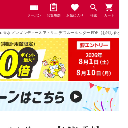
クーポン
閲覧履歴
お気に入り
検索
カート
 香水 メンズ レディース アトリエ デ フルール シダー EDP 【お試し香水】 1ml 香