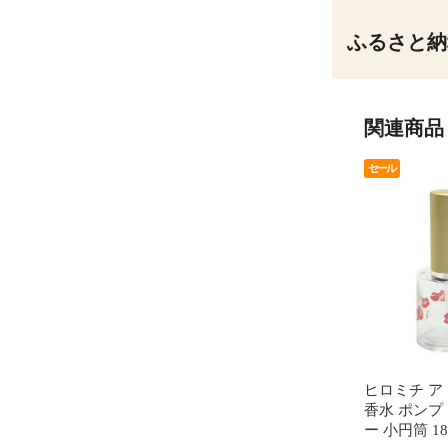
ふるさと納
関連商品
セール
ヒロミチ ア
香水 ポンプ
ー 小円筒 1