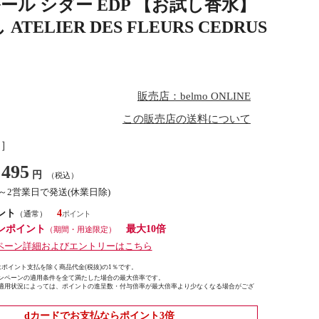
ール シダー EDP 【お試し香水】
ELIER DES FLEURS CEDRUS
販売店：belmo ONLINE
この販売店の送料について
し］
495
円
（税込）
1～2営業日で発送(休業日除)
ント
4
（通常）
ンポイント
最大10倍
（期間・用途限定）
ペーン詳細およびエントリーはこちら
ポイント支払を除く商品代金(税抜)の1％です。
ンペーンの適用条件を全て満たした場合の最大倍率です。
適用状況によっては、ポイントの進呈数・付与倍率が最大倍率より少なくなる場合がござ
dカードでお支払ならポイント3倍