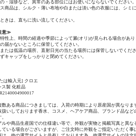
もの・湿疹など、異常のある部位にはお使いにならないでください
ンス商品は、シルク・薄い布地や白または淡い色の衣服には、シミ
たときは、直ちに洗い流してください。
注意≫
の特性上、時間の経過や季節によって澱(オリ)が見られる場合があり
手の届かないところに保管してください。
温または低温の場所、直射日光の当たる場所には保管しないでくだ
必ずキャップをしっかりと閉めてください。
たは輸入元] クロエ
ンス製 化粧品
2140004900017
複数ある商品につきましては、入荷の時期により原産国が異なりま
取扱いしております香水、コスメ、ヘアケア商品、ブランド品など
す。
アルや商品生産国での仕様違い等で、外観が実物と掲載写真と異な
している場合がございますが、ご注文時に外観をご指定いただく事
庫は、他の運営サイトと共有しております為、他運営サイトの注文