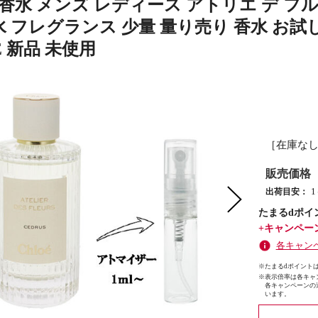
香水 メンズ レディース アトリエ デ フル
水 フレグランス 少量 量り売り 香水 お試し AT
E 新品 未使用
［在庫な
販売価格
出荷目安：
たまるdポイ
+キャンペー
各キャン
※たまるdポイントは
※
表示倍率は各キャ
各キャンペーンの
います。