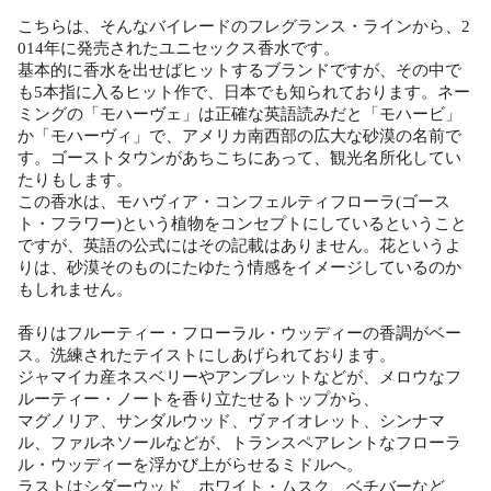
こちらは、そんなバイレードのフレグランス・ラインから、2
014年に発売されたユニセックス香水です。
基本的に香水を出せばヒットするブランドですが、その中で
も5本指に入るヒット作で、日本でも知られております。ネー
ミングの「モハーヴェ」は正確な英語読みだと「モハービ」
か「モハーヴィ」で、アメリカ南西部の広大な砂漠の名前で
す。ゴーストタウンがあちこちにあって、観光名所化してい
たりもします。
この香水は、モハヴィア・コンフェルティフローラ(ゴース
ト・フラワー)という植物をコンセプトにしているということ
ですが、英語の公式にはその記載はありません。花というよ
りは、砂漠そのものにたゆたう情感をイメージしているのか
もしれません。
香りはフルーティー・フローラル・ウッディーの香調がベー
ス。洗練されたテイストにしあげられております。
ジャマイカ産ネスベリーやアンブレットなどが、メロウなフ
ルーティー・ノートを香り立たせるトップから、
マグノリア、サンダルウッド、ヴァイオレット、シンナマ
ル、ファルネソールなどが、トランスペアレントなフローラ
ル・ウッディーを浮かび上がらせるミドルへ。
ラストはシダーウッド、ホワイト・ムスク、ベチバーなど