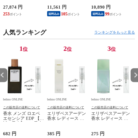
オリジナル EDT・SP
40ml 香水 フレグラ
ンス CHROME
100ml 香水 フレグラ
ンス OMNIA
NATURAL AZZARO
27,874 円
11,561 円
10,890 円
9
ンス dior MISS DIOR
AMETHYSTE
新品 未使用
253
105
99
8
送料込み
送料込み
CHRISTIAN DIOR 新
BVLGARI 新品 未使
品 未使用
用
人気ランキング
ランキングをもっと見る
1
2
3
位
位
位
belmo ONLINE
belmo ONLINE
belmo ONLINE
b
この販売店の送料について
この販売店の送料について
この販売店の送料について
香水 メンズ ロエベ
エリザベスアーデン
エリザベスアーデン
エセンシア EDP 【お
香水 レディース ホ
香水 レディース グ
試し香水】 1ml 香水
ワイトティー EDT
リーンティー EDT
フレグランス 少量
【お試し香水】 1ml
【お試し香水】 1ml
量り売り 香水 お試
香水 フレグランス
香水 フレグランス
682 円
385 円
275 円
9