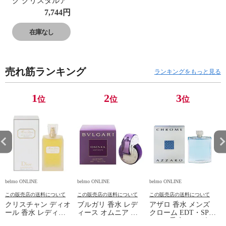
ク クリスタルア
トマイザー フラ
7,744
円
ンス製 ブラック
クリスタル香水
在庫なし
瓶 660149 (クリ
スタルリボン)
60ml 【在庫限
売れ筋ランキング
り】 HIROSE
ランキングをもっと見る
ATOMIZER 新品
未使用
1
2
3
位
位
位
belmo ONLINE
belmo ONLINE
belmo ONLINE
b
この販売店の送料について
この販売店の送料について
この販売店の送料について
クリスチャン ディオ
ブルガリ 香水 レデ
アザロ 香水 メンズ
ール 香水 レディー
ィース オムニア ア
クローム EDT・SP
ス ミス ディオール
メジスト EDT・SP
200ml 香水 フレグラ