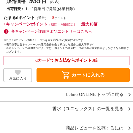
935
販売価格
円
（税込）
1～2営業日で発送(休業日除)
出荷目安：
たまるdポイント
8
（通常）
+キャンペーンポイント
最大10倍
（期間・用途限定）
各キャンペーン詳細およびエントリーはこちら
※たまるdポイントはポイント支払を除く商品代金(税抜)の1％です。
※
表示倍率は各キャンペーンの適用条件を全て満たした場合の最大倍率です。
各キャンペーンの適用状況によっては、ポイントの進呈数・付与倍率が最大倍率より少なくなる場合が
ございます。
dカードでお支払ならポイント3倍
shopping_cart
カートに入れる
お気に入り
belmo ONLINE トップに戻る
香水（ユニセックス）の一覧を見る
商品レビューを投稿するには