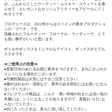
が、ふんわりとしたウッディー・ムスキー・スウィートを香
らせて、エレガントなセンシュアリティーをアピールしてく
れそうです。
プロデュースは、2022年からはスペインの香水プロダクショ
ンの「プーチ」です。
洗練されたフルーティー・フローラル・ウッディーで、とて
も使い勝手がいいと思います。
ボトルやボックスもミニマルなテイスト。ボックスがとても
ステキです。
≪ご使用上の注意≫
●直射日光のあたるお肌に香水をつけますと、まれにかぶれた
りシミになる場合がございます。
●可燃性製品は火気には十分ご注意ください。
●傷やはれもの・湿疹など、異常のある部位にはお使いになら
ないでください。
●フレグランス商品は、シルク・薄い布地や白または淡い色の
衣服には、シミになることがありますので、直接おつけにな
らないでください。
●目に入ったときは、直ちに洗い流してください。