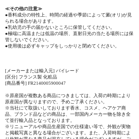
≪その他の注意≫
●香料成分の特性上、時間の経過や季節によって澱(オリ)が見
られる場合があります。
●乳幼児の手の届かないところに保管してください。
●極端に高温または低温の場所、直射日光の当たる場所には保
管しないでください。
●使用後は必ずキャップをしっかりと閉めてください。
[メーカーまたは輸入元] バイレード
[区分] フランス製 化粧品
[商品番号] FR2140005900047
※原産国が複数ある商品につきましては、入荷の時期により
原産国が異なりますので、予めご了承ください。
※当社にて取扱いしております香水、コスメ、ヘアケア商
品、ブランド品などの商品は、一部国内メーカー物を除き全
て並行輸入品となっております。
※リニューアルや商品生産国での仕様違い等で、外観が実物
と掲載写真と異なる場合がございます。また、入荷時期によ
り外観が異なる商品が混在している場合がございますが、ご