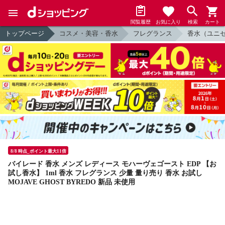
閲覧履歴
お気に入り
検索
カート
トップページ
コスメ・美容・香水
フレグランス
香水（ユニ
8/8 時点_ポイント最大11倍
バイレード 香水 メンズ レディース モハーヴェゴースト EDP 【お
試し香水】 1ml 香水 フレグランス 少量 量り売り 香水 お試し
MOJAVE GHOST BYREDO 新品 未使用