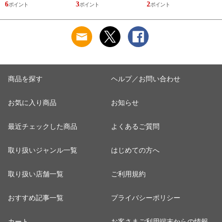
し LOEWE ESENCIA
少量 量り売り 香水
少量 量り売り 香水
6
3
2
8
新品 未使用
お試し WHITE TEA
お試し GREEN TEA
ELIZABETH ARDEN
SCENT EAU
新品 未使用
PARFUME
ELIZABETH ARDEN
新品 未使用
商品を探す
ヘルプ／お問い合わせ
お気に入り商品
お知らせ
最近チェックした商品
よくあるご質問
取り扱いジャンル一覧
はじめての方へ
取り扱い店舗一覧
ご利用規約
おすすめ記事一覧
プライバシーポリシー
カート
お客さまご利用端末からの情報