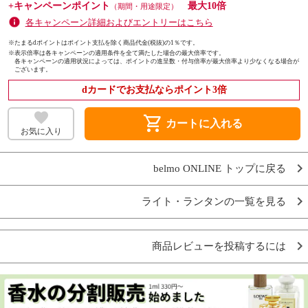
+キャンペーンポイント
最大10倍
（期間・用途限定）
各キャンペーン詳細およびエントリーはこちら
※たまるdポイントはポイント支払を除く商品代金(税抜)の1％です。
※
表示倍率は各キャンペーンの適用条件を全て満たした場合の最大倍率です。
各キャンペーンの適用状況によっては、ポイントの進呈数・付与倍率が最大倍率より少なくなる場合が
ございます。
dカードでお支払ならポイント3倍
shopping_cart
カートに入れる
お気に入り
belmo ONLINE トップに戻る
ライト・ランタンの一覧を見る
商品レビューを投稿するには