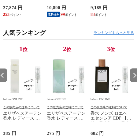
オリジナル EDT・SP
ンス CHROME
ランス MR.
100ml 香水 フレグラ
NATURAL AZZARO
BURBERRY 新品 未
0
27,874 円
10,890 円
9,185 円
6
ンス dior MISS DIOR
新品 未使用
使用
253
99
83
送料込み
CHRISTIAN DIOR 新
品 未使用
人気ランキング
ランキングをもっと見る
1
2
3
位
位
位
belmo ONLINE
belmo ONLINE
belmo ONLINE
b
この販売店の送料について
この販売店の送料について
この販売店の送料について
エリザベスアーデン
エリザベスアーデン
香水 メンズ ロエベ
香水 レディース ホ
香水 レディース グ
エセンシア EDP 【お
ワイトティー EDT
リーンティー EDT
試し香水】 1ml 香水
【お試し香水】 1ml
【お試し香水】 1ml
フレグランス 少量
E
香水 フレグランス
香水 フレグランス
量り売り 香水 お試
385 円
275 円
682 円
1