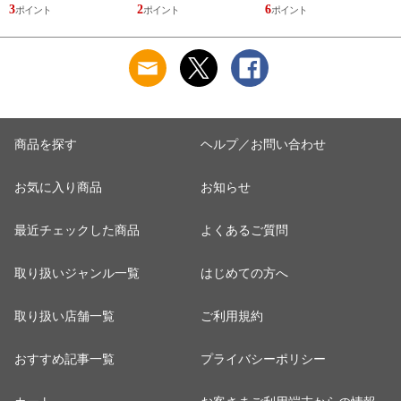
少量 量り売り 香水
少量 量り売り 香水
し LOEWE ESENCIA
B
3
2
6
1
お試し WHITE TEA
お試し GREEN TEA
新品 未使用
M
ELIZABETH ARDEN
SCENT EAU
新品 未使用
PARFUME
ELIZABETH ARDEN
新品 未使用
商品を探す
ヘルプ／お問い合わせ
お気に入り商品
お知らせ
最近チェックした商品
よくあるご質問
取り扱いジャンル一覧
はじめての方へ
取り扱い店舗一覧
ご利用規約
おすすめ記事一覧
プライバシーポリシー