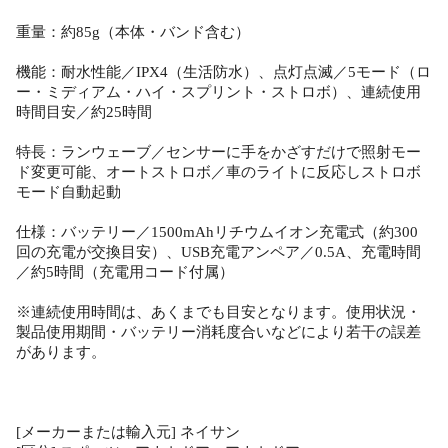
重量：約85g（本体・バンド含む）
機能：耐水性能／IPX4（生活防水）、点灯点滅／5モード（ロ
ー・ミディアム・ハイ・スプリント・ストロボ）、連続使用
時間目安／約25時間
特長：ランウェーブ／センサーに手をかざすだけで照射モー
ド変更可能、オートストロボ／車のライトに反応しストロボ
モード自動起動
仕様：バッテリー／1500mAhリチウムイオン充電式（約300
回の充電が交換目安）、USB充電アンペア／0.5A、充電時間
／約5時間（充電用コード付属）
※連続使用時間は、あくまでも目安となります。使用状況・
製品使用期間・バッテリー消耗度合いなどにより若干の誤差
があります。
[メーカーまたは輸入元] ネイサン