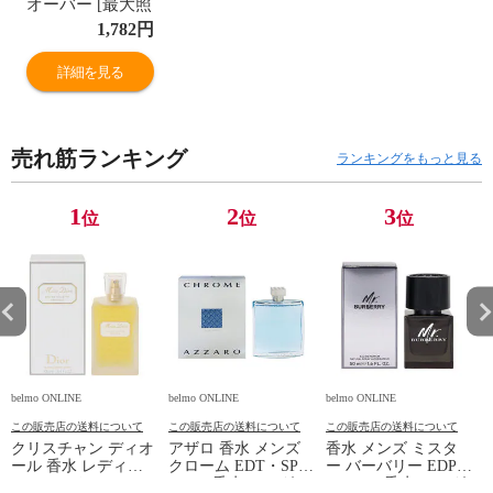
オーバー [最大照
度：192ルーメン
1,782
円
スティールグレ
ー #5102NSG-
詳細を見る
STEEL GREY
【在庫限り】
Nebula Fire
売れ筋ランキング
Crossover
ランキングをもっと見る
NATHAN 新品 未
使用
1
2
3
位
位
位
belmo ONLINE
belmo ONLINE
belmo ONLINE
b
この販売店の送料について
この販売店の送料について
この販売店の送料について
クリスチャン ディオ
アザロ 香水 メンズ
香水 メンズ ミスタ
ール 香水 レディー
クローム EDT・SP
ー バーバリー EDP・
ス ミス ディオール
200ml 香水 フレグラ
SP 50ml 香水 フレグ