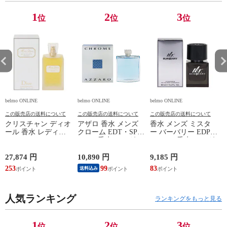
1
2
3
位
位
位
belmo ONLINE
belmo ONLINE
belmo ONLINE
b
この販売店の送料について
この販売店の送料について
この販売店の送料について
クリスチャン ディオ
アザロ 香水 メンズ
香水 メンズ ミスタ
ール 香水 レディー
クローム EDT・SP
ー バーバリー EDP・
ス ミス ディオール
200ml 香水 フレグラ
SP 50ml 香水 フレグ
オリジナル EDT・SP
ンス CHROME
ランス MR.
100ml 香水 フレグラ
NATURAL AZZARO
BURBERRY 新品 未
0
27,874 円
10,890 円
9,185 円
6
ンス dior MISS DIOR
新品 未使用
使用
253
99
83
送料込み
CHRISTIAN DIOR 新
品 未使用
人気ランキング
ランキングをもっと見る
1
2
3
位
位
位