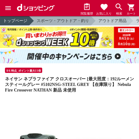
閲覧履歴
お気に入り
検索
カート
トップページ
スポーツ・アウトドア・釣り
アウトドア用品
8/6 時点_ポイント最大11倍
ネイサン ネブラファイア クロスオーバー [最大照度：192ルーメン
スティールグレー #5102NSG-STEEL GREY 【在庫限り】 Nebula
Fire Crossover NATHAN 新品 未使用