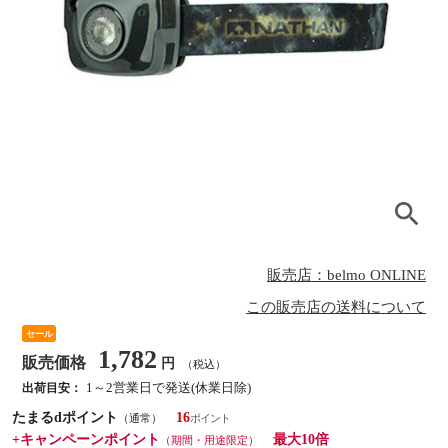
販売店：belmo ONLINE
この販売店の送料について
セール
1,782
販売価格
円
（税込）
1～2営業日で発送(休業日除)
出荷目安：
たまるdポイント
16
（通常）
+キャンペーンポイント
最大10倍
（期間・用途限定）