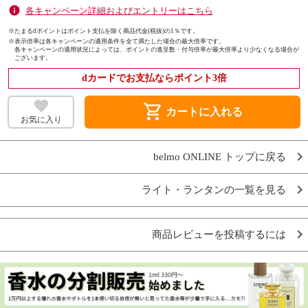
各キャンペーン詳細およびエントリーはこちら
※たまるdポイントはポイント支払を除く商品代金(税抜)の1％です。
※
表示倍率は各キャンペーンの適用条件を全て満たした場合の最大倍率です。
各キャンペーンの適用状況によっては、ポイントの進呈数・付与倍率が最大倍率より少なくなる場合が
ございます。
dカードでお支払ならポイント3倍
shopping_cart
カートに入れる
お気に入り
belmo ONLINE トップに戻る
ライト・ランタンの一覧を見る
商品レビューを投稿するには