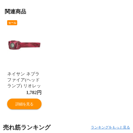
関連商品
セール
ネイサン ネブラ
ファイア(ヘッド
ランプ) リオレッ
ド 最大192ルー
1,782
円
メン #5100NRR
【在庫限り】
詳細を見る
NATHAN 新品 未
使用
売れ筋ランキング
ランキングをもっと見る