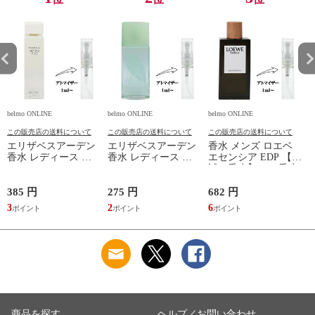
belmo ONLINE
belmo ONLINE
belmo ONLINE
b
この販売店の送料について
この販売店の送料について
この販売店の送料について
エリザベスアーデン
エリザベスアーデン
香水 メンズ ロエベ
香水 レディース ホ
香水 レディース グ
エセンシア EDP 【お
ワイトティー EDT
リーンティー EDT
試し香水】 1ml 香水
【お試し香水】 1ml
【お試し香水】 1ml
フレグランス 少量
E
香水 フレグランス
香水 フレグランス
量り売り 香水 お試
385 円
275 円
682 円
1
少量 量り売り 香水
少量 量り売り 香水
し LOEWE ESENCIA
B
3
2
6
1
お試し WHITE TEA
お試し GREEN TEA
新品 未使用
M
ELIZABETH ARDEN
SCENT EAU
新品 未使用
PARFUME
ELIZABETH ARDEN
新品 未使用
商品を探す
ヘルプ／お問い合わせ