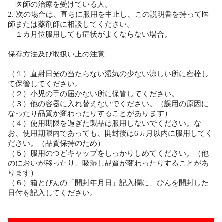
医師の治療を受けている人。
2. 次の場合は、直ちに服用を中止し、この説明書を持って医
師または薬剤師に相談してください。
１カ月位服用しても症状がよくならない場合。
保存方法及び取扱い上の注意
（１）直射日光の当たらない湿気の少ない涼しい所に密栓し
て保管してください。
（２）小児の手の届かない所に保管してください。
（３）他の容器に入れ替えないでください。（誤用の原因に
なったり品質が変わったりすることがあります）
（４）使用期限を過ぎた製品は服用しないでください。な
お、使用期限内であっても、開封後は6ヵ月以内に服用してく
ださい。（品質保持のため）
（５）服用のつどキャップをしっかりしめてください。（他
のにおいが移ったり、吸湿し品質が変わったりすることがあ
ります）
（６）箱とびんの「開封年月日」記入欄に、びんを開封した
日付を記入してください。