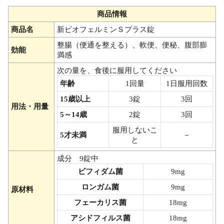
商品情報
商品名
新ビオフェルミンＳプラス錠
整腸（便通を整える）、軟便、便秘、腹部膨
効能
満感
次の量を、食後に服用してください
年齢
1回量
1日服用回数
15歳以上
3錠
3回
用法・用量
5～14歳
2錠
3回
服用しないこ
5才未満
－
と
成分 9錠中
ビフィダム菌
9mg
ロンガム菌
9mg
原材料
フェーカリス菌
18mg
アシドフィルス菌
18mg