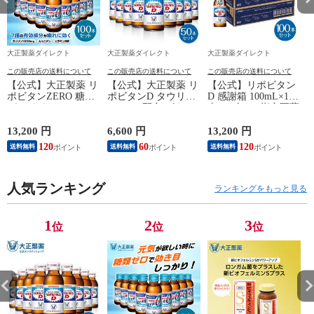
大正製薬ダイレクト
大正製薬ダイレクト
大正製薬ダイレクト
この販売店の送料について
この販売店の送料について
この販売店の送料について
【公式】大正製薬 リ
【公式】大正製薬 リ
【公式】リポビタン
ポビタンZERO 糖類
ポビタンD タウリン
D 感謝箱 100mL×100
ゼロ タウリン
1000mg 配合 ビタミ
本 (50本×2) 指定医薬
1000mg 甘さ控えめ
ンB群 無水カフェイ
部外品 大正製薬 栄
100mL 100本 栄養ド
ン 100ml 50本 指定医
養ドリンク 栄養剤
13,200 円
6,600 円
13,200 円
6
リンク 栄養剤 リポ
薬部外品 栄養ドリン
ありがとう リポビタ
120
60
120
送料無料
送料無料
送料無料
ビタン 低カロリー
ク 栄養剤 リポビタ
ン
ビタミン 指定医薬部
ン
外品
人気ランキング
ランキングをもっと見る
1
2
3
位
位
位