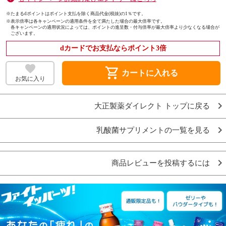
※たまるdポイントはポイント支払を除く商品代金(税抜)の1％です。
※
表示倍率は各キャンペーンの適用条件を全て満たした場合の最大倍率です。
各キャンペーンの適用状況によっては、ポイントの進呈数・付与倍率が最大倍率より少なくなる場合が
ございます。
dカードでお支払ならポイント3倍
shopping_cart
カートに入れる
お気に入り
大正製薬ダイレクト トップに戻る
乳酸菌サプリメントの一覧を見る
商品レビューを投稿するには