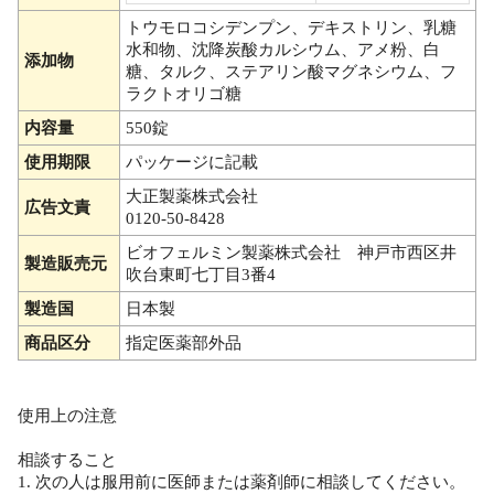
トウモロコシデンプン、デキストリン、乳糖
水和物、沈降炭酸カルシウム、アメ粉、白
添加物
糖、タルク、ステアリン酸マグネシウム、フ
ラクトオリゴ糖
内容量
550錠
使用期限
パッケージに記載
大正製薬株式会社
広告文責
0120-50-8428
ビオフェルミン製薬株式会社 神戸市西区井
製造販売元
吹台東町七丁目3番4
製造国
日本製
商品区分
指定医薬部外品
使用上の注意
相談すること
1. 次の人は服用前に医師または薬剤師に相談してください。