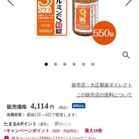
販売店：大正製薬ダイレクト
この販売店の送料について
4,114
販売価格
送料込み
円
（税込）
最短1日～4日で発送します。
出荷目安：
たまるdポイント
37
（通常）
+キャンペーンポイント
最大10倍
（期間・用途限定）
各キャンペーン詳細およびエントリーはこちら