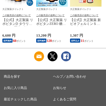
大正製薬ダイレクト
大正製薬ダイレクト
大正製薬ダイレクト
この販売店の送料について
この販売店の送料について
この販売店の送料について
【公式】大正製薬 リ
【公式】大正製薬 リ
【公式】大正製薬 新
ポビタンD タウリン
ポビタンZERO 糖類
ビオフェルミンＳプ
1000mg 配合 ビタミ
ゼロ タウリン
ラス細粒 45g
ンB群 無水カフェイ
1000mg 甘さ控えめ
ン 100ml 50本 指定医
100mL 100本 栄養ド
6,600 円
13,200 円
1,307 円
3
薬部外品 栄養ドリン
リンク 栄養剤 リポ
60
120
11
送料無料
送料無料
送料込み
ク 栄養剤 リポビタ
ビタン 低カロリー
ン
ビタミン 指定医薬部
外品
商品を探す
ヘルプ／お問い合わせ
お気に入り商品
お知らせ
最近チェックした商品
よくあるご質問