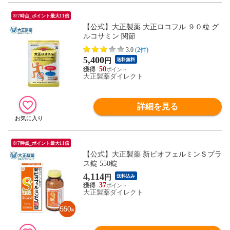
8/7時点_ポイント最大11倍
【公式】大正製薬 大正ロコフル ９０粒 グ
ルコサミン 関節
3.0
(2件)
5,400
円
送料無料
50
大正製薬ダイレクト
詳細を見る
8/7時点_ポイント最大11倍
【公式】大正製薬 新ビオフェルミンＳプラ
ス錠 550錠
4,114
円
送料込み
37
大正製薬ダイレクト