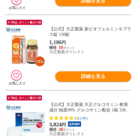
詳細を見る
8/7時点_ポイント最大11倍
【公式】大正製薬 新ビオフェルミンＳプラ
ス錠 130錠
1,186
円
10
大正製薬ダイレクト
詳細を見る
8/7時点_ポイント最大11倍
【公式】大正製薬 大正グルコサミン 軟骨
成分 純度99% グルコサミン配合 1箱 330mg
×6粒 ×30袋 栄養補助食品 サプリ サプリメ
5.0
(1件)
ント
3,024
円
送料無料
28
大正製薬ダイレクト