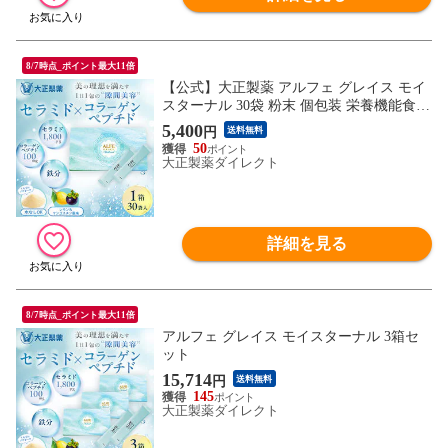
8/7時点_ポイント最大11倍
【公式】大正製薬 アルフェ グレイス モイ
スターナル 30袋 粉末 個包装 栄養機能食品
スティックタイプ コラーゲン コラーゲン
5,400
円
送料無料
ペプチド 鉄分 サプリ サプリメント ヒアル
50
ロン酸 ビタミン ビタミンB ビタミンC コ
大正製薬ダイレクト
ラーゲンパウダー 美容 プレゼント 2箱セ
ット 3箱セット
詳細を見る
8/7時点_ポイント最大11倍
アルフェ グレイス モイスターナル 3箱セ
ット
15,714
円
送料無料
145
大正製薬ダイレクト