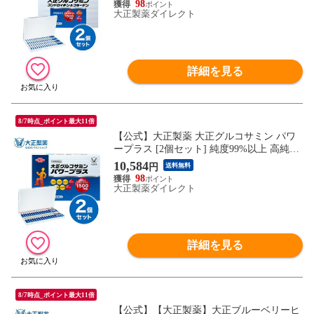
98
350mg×9粒×30袋 サプリ サプリメント
大正製薬ダイレクト
詳細を見る
8/7時点_ポイント最大11倍
【公式】大正製薬 大正グルコサミン パワ
ープラス [2個セット] 純度99%以上 高純度
グルコサミン 軟骨成分 コンドロイチン 鶏
10,584
円
送料無料
由来 コラーゲン 筋肉成分 運動系アミノ酸
98
3種 1箱 370mg×6粒×30袋 サプリ サプリメ
大正製薬ダイレクト
ント
詳細を見る
8/7時点_ポイント最大11倍
【公式】【大正製薬】大正ブルーベリーヒ