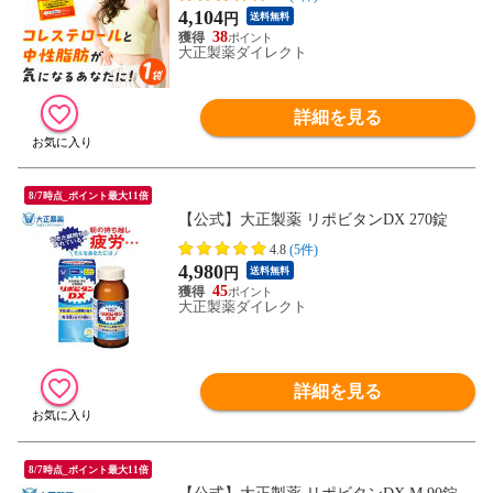
示食品 健康食品 ザクロ コレステロール 健
4,104
円
送料無料
康 中性脂肪 エラグ酸 ldlコレステロール 健
38
康サプリメント 中性脂肪下げる LDL
大正製薬ダイレクト
詳細を見る
8/7時点_ポイント最大11倍
【公式】大正製薬 リポビタンDX 270錠
4.8
(5件)
4,980
円
送料無料
45
大正製薬ダイレクト
詳細を見る
8/7時点_ポイント最大11倍