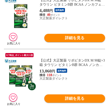
【公式】大正製薬 リポビタンDX M 90錠
タウリン ビタミンB群 BCAA ノンカフェイ
ン
4,488
円
送料無料
40
大正製薬ダイレクト
詳細を見る
8/7時点_ポイント最大11倍
【公式】大正製薬 リポビタンDX M 90錠×3
箱 タウリン ビタミンB群 BCAA ノンカフ
ェイン
13,060
円
送料無料
118
大正製薬ダイレクト
詳細を見る