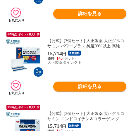
詳細を見る
8/7時点_ポイント最大11倍
【公式】[3個セット] 大正製薬 大正グルコ
サミン パワープラス 純度99%以上 高純度
グルコサミン 軟骨成分 コンドロイチン 鶏
15,714
円
送料無料
由来 コラーゲン 筋肉成分 運動系アミノ酸
145
3種 1箱 370mg×6粒×30袋 サプリ サプリメ
大正製薬ダイレクト
ント
詳細を見る
8/7時点_ポイント最大11倍
【公式】[3個セット] 大正製薬 大正グルコ
サミン コンドロイチン＆コラーゲン グル
コサミン 1500mg コンドロイチン含有軟骨
15,714
円
送料無料
成分 440mg コラーゲンペプチド 50mg 1箱