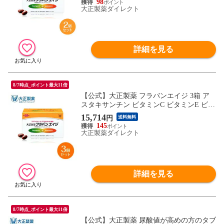
98
包装 服用の目安 1日 2粒 60袋 栄養補助食
大正製薬ダイレクト
品 栄養機能食品 男性 女性
詳細を見る
8/7時点_ポイント最大11倍
【公式】大正製薬 フラバンエイジ 3箱 ア
スタキサンチン ビタミンC ビタミンE ビタ
ミン サプリ サプリメント ポリフェノール
15,714
円
送料無料
フラバンジェノール 抗酸化 抗酸化作用 個
145
包装 服用の目安 1日 2粒 90袋 栄養補助食
大正製薬ダイレクト
品 栄養機能食品 男性 女性
詳細を見る
8/7時点_ポイント最大11倍
【公式】大正製薬 尿酸値が高めの方のタブ