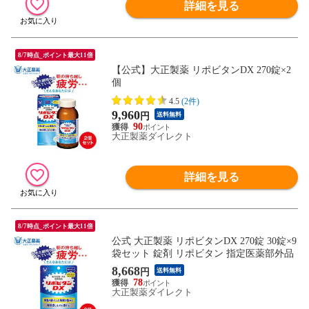
詳細を見る
8/7時点_ポイント最大11倍
【公式】大正製薬 リポビタンDX 270錠×2
個
4.5
(2件)
9,960
円
送料無料
90
大正製薬ダイレクト
詳細を見る
8/7時点_ポイント最大11倍
公式 大正製薬 リポビタンDX 270錠 30錠×9
袋セット 錠剤 リポビタン 指定医薬部外品
8,668
円
送料無料
78
大正製薬ダイレクト