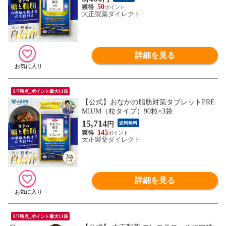
50
大正製薬ダイレクト
詳細を見る
8/7時点_ポイント最大11倍
【公式】おなかの脂肪対策タブレットPRE
MIUM（粒タイプ）90粒×3袋
15,714
円
送料無料
145
大正製薬ダイレクト
詳細を見る
8/7時点_ポイント最大11倍