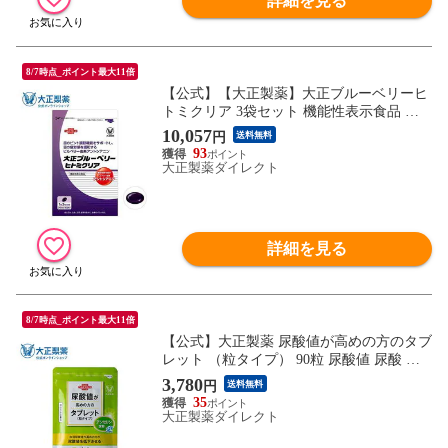
詳細を見る
8/7時点_ポイント最大11倍
【公式】【大正製薬】大正ブルーベリーヒ
トミクリア 3袋セット 機能性表示食品 機
能性関与成分ビルベリー由来アントシアニ
10,057
円
送料無料
ン 目の疲れ 眼精疲労 ブルーベリー サプリ
93
サプリメント 目 疲れ ビタミンb 疲労回復
大正製薬ダイレクト
ルテイン 男性 女性
詳細を見る
8/7時点_ポイント最大11倍
【公式】大正製薬 尿酸値が高めの方のタブ
レット （粒タイプ） 90粒 尿酸値 尿酸 プ
リン体 予防 食べ物 食事 サプリ サプリメ
3,780
円
送料無料
ント
35
大正製薬ダイレクト