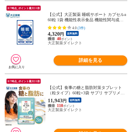
8/7時点_ポイント最大11倍
【公式】大正製薬 睡眠サポート カプセルa
60粒 1袋 機能性表示食品 機能性関与成分
クロセチン GABA （良質な眠り/中途覚醒
4.0
(3件)
軽減/疲労感・ストレス緩和）
4,320
円
送料無料
40
大正製薬ダイレクト
詳細を見る
8/7時点_ポイント最大11倍
【公式】食事の糖と脂肪対策タブレット
（粒タイプ）60粒×3袋 サプリ サプリメン
ト 糖 脂肪 糖質 カット 抑える 吸収 脂質 脂
11,943
円
送料無料
肪の吸収を抑える 脂肪の吸収
110
大正製薬ダイレクト