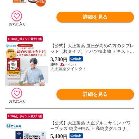
詳細を見る
8/7時点_ポイント最大11倍
【公式】大正製薬 血圧が高めの方のタブレ
ット（粒タイプ）ヒハツ抽出物 デキストリ
ン ヒハツエキス 1袋 30粒入 1日1粒 機能性
3,780
円
送料無料
表示食品 血圧 サプリ サプリメント ヒハツ
35
改善
大正製薬ダイレクト
詳細を見る
8/7時点_ポイント最大11倍
【公式】大正製薬 大正グルコサミン パワ
ープラス 純度99%以上 高純度グルコサミ
ン 軟骨成分 コンドロイチン 鶏由来 コラー
5,400
円
送料無料