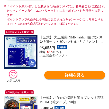
※
「ポイント最大○倍」と記載された商品については、各商品ごとに設定され
たキャンペーン条件（エントリー含む）によりポイント付与倍率が決定し
ます。
ポイントアップの条件は各商品に設定されたキャンペーンにより異なりま
すので、詳細は各商品詳細ページよりご確認ください。
8/7時点_ポイント最大11倍
【公式】 大正製薬 NMN taisho 1袋3粒×30
袋 3個セット 90カプセル サプリメント カ
プセル エラグ酸 サプリ レスベラトロール
93,655
円
送料無料
ザクロ ビタミンb群 個包装 日本製 ビタミ
867
ンb 健康食品 ビタミン nmn高純度99％ 持
大正製薬ダイレクト
ち運び 携帯 美容 健康
詳細を見る
8/7時点_ポイント最大11倍
【公式】おなかの脂肪対策タブレットPRE
MIUM（粒タイプ）90粒
5,400
円
送料無料