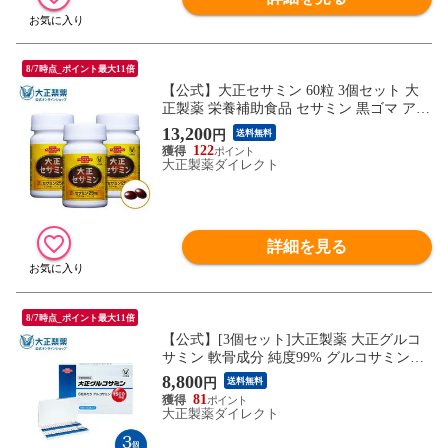
8/7時点_ポイント最大11倍
【公式】大正セサミン 60粒 3個セット 大
正製薬 栄養補助食品 セサミン 黒ゴマ アマ
ニ油 エゴマ油
13,200
円
送料無料
122
大正製薬ダイレクト
詳細を見る
8/7時点_ポイント最大11倍
【公式】[3個セット]大正製薬 大正グルコ
サミン 軟骨成分 純度99% グルコサミン配
合 1箱 330mg×6粒 ×30袋 栄養補助食品 サ
8,800
円
送料無料
プリ サプリメント
81
大正製薬ダイレクト