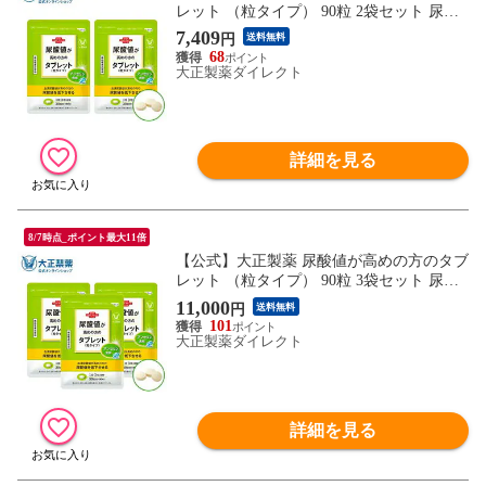
レット （粒タイプ） 90粒 2袋セット 尿酸
値 尿酸 プリン体 予防 食べ物 食事 サプリ
7,409
円
送料無料
サプリメント
68
大正製薬ダイレクト
詳細を見る
8/7時点_ポイント最大11倍
【公式】大正製薬 尿酸値が高めの方のタブ
レット （粒タイプ） 90粒 3袋セット 尿酸
値 尿酸 プリン体 予防 食べ物 食事 サプリ
11,000
円
送料無料
サプリメント
101
大正製薬ダイレクト
詳細を見る