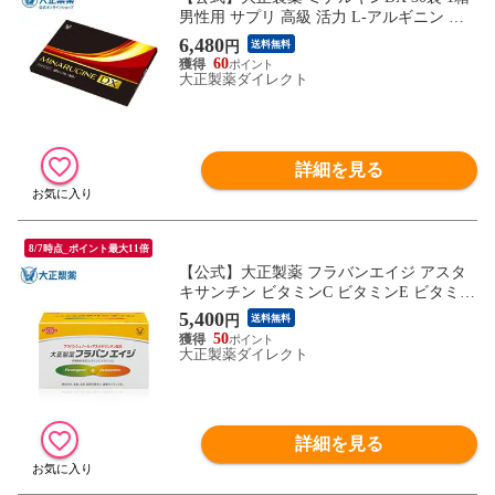
男性用 サプリ 高級 活力 L-アルギニン マ
カ 亜鉛 すっぽん 栄養機能食品 妊活 妊活
6,480
円
送料無料
サプリ
60
大正製薬ダイレクト
詳細を見る
8/7時点_ポイント最大11倍
【公式】大正製薬 フラバンエイジ アスタ
キサンチン ビタミンC ビタミンE ビタミン
サプリ サプリメント ポリフェノール フラ
5,400
円
送料無料
バンジェノール 抗酸化 抗酸化作用 個包装
50
服用の目安 1日 2粒 30袋 60袋 90袋 180袋
大正製薬ダイレクト
栄養補助食品 栄養機能食品 男性 女性
詳細を見る