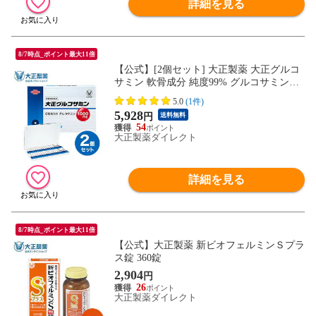
詳細を見る
8/7時点_ポイント最大11倍
【公式】[2個セット] 大正製薬 大正グルコ
サミン 軟骨成分 純度99% グルコサミン配
合 1箱 330mg×6粒 ×30袋 栄養補助食品 サ
5.0
(1件)
プリ サプリメント
5,928
円
送料無料
54
大正製薬ダイレクト
詳細を見る
8/7時点_ポイント最大11倍
【公式】大正製薬 新ビオフェルミンＳプラ
ス錠 360錠
2,904
円
26
大正製薬ダイレクト