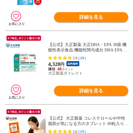
詳細を見る
8/7時点_ポイント最大11倍
【公式】大正製薬 大正DHA・EPA 30袋 機
能性表示食品 機能性関与成分 DHA EPA 中
性脂肪値 低下 サポート 記憶力* *記憶力と
5.0
(1件)
は、中高年の加齢に伴い低下する、一時的
4,320
円
送料無料
に物事を記憶し、思い出す力 維持 サポー
40
ト
大正製薬ダイレクト
詳細を見る
8/7時点_ポイント最大11倍
【公式】 大正製薬 コレステロールや中性
脂肪が気になる方のタブレット 60粒入り 1
日2粒目安 サプリ サプリメント 機能性表
5.0
(1件)