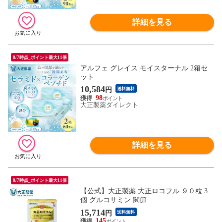
詳細を見る
8/7時点_ポイント最大11倍
アルフェ グレイス モイスターナル 2箱セ
ット
10,584
円
送料無料
98
大正製薬ダイレクト
詳細を見る
8/7時点_ポイント最大11倍
【公式】大正製薬 大正ロコフル ９０粒 3
個 グルコサミン 関節
15,714
円
送料無料
145