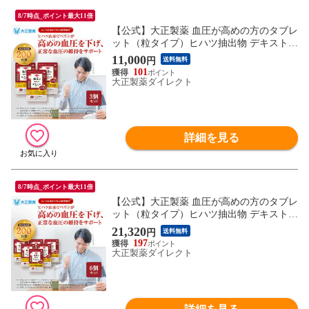
8/7時点_ポイント最大11倍
【公式】大正製薬 血圧が高めの方のタブレ
ット（粒タイプ）ヒハツ抽出物 デキストリ
ン ヒハツエキス 1袋 30粒入 【3袋セット】
11,000
円
送料無料
1日1粒 機能性表示食品 血圧 サプリ サプリ
101
メント ヒハツ 改善
大正製薬ダイレクト
詳細を見る
8/7時点_ポイント最大11倍
【公式】大正製薬 血圧が高めの方のタブレ
ット（粒タイプ）ヒハツ抽出物 デキストリ
ン ヒハツエキス 1袋 30粒入 【6袋セット】
21,320
円
送料無料
1日1粒 機能性表示食品 血圧 サプリ サプリ
197
メント ヒハツ 改善
大正製薬ダイレクト