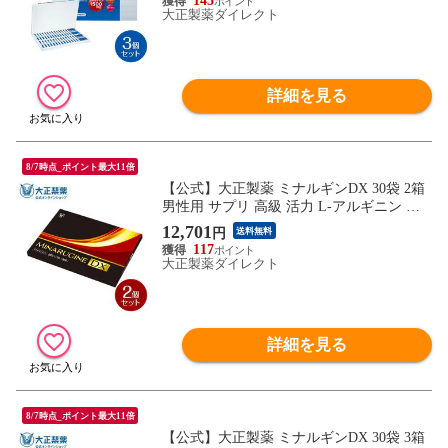
145
350mg×9粒×30袋 サプリ サプリメント
大正製薬ダイレクト
詳細を見る
8/7時点_ポイント最大11倍
【公式】大正製薬 ミナルギンDX 30袋 2箱
男性用 サプリ 高級 活力 L-アルギニン マ
カ 亜鉛 すっぽん 栄養機能食品 妊活 妊活
12,701
円
送料無料
サプリ
117
大正製薬ダイレクト
詳細を見る
8/7時点_ポイント最大11倍
【公式】大正製薬 ミナルギンDX 30袋 3箱