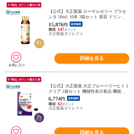
8/7時点_ポイント最大11倍
【公式】大正製薬 ローヤルゼリー プラセ
ンタ 50mL 10本 3箱セット 美容 ドリンク
生ローヤルゼリー プラセンタ200mg 女性
15,876
円
送料無料
にうれしい成分を贅沢配合 ハリツヤ甦る
147
集中美容ドリンク ノンカフェイン 栄養ド
大正製薬ダイレクト
リンク ドリンク剤 ビューティー 美肌ケア
ゆずはちみつ風味 15kcal
詳細を見る
8/7時点_ポイント最大11倍
【公式】大正製薬 大正ブルーベリーヒトミ
クリア 2袋セット 機能性表示食品 機能性
関与成分ビルベリー由来アントシアニン 目
6,774
円
送料無料
の疲れ 眼精疲労 ブルーベリー サプリ サプ
62
リメント 目 疲れ ビタミンb 疲労回復 ルテ
大正製薬ダイレクト
イン 男性 女性
詳細を見る