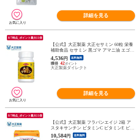
詳細を見る
8/7時点_ポイント最大11倍
【公式】大正製薬 大正セサミン 60粒 栄養
補助食品 セサミン 黒ゴマ アマニ油 エゴマ
油 ごま ゴマ 胡麻 サプリ サプリメント 健
4,536
円
送料無料
康 美容 EPA DHA 男性 女性
42
大正製薬ダイレクト
詳細を見る
8/7時点_ポイント最大11倍
【公式】大正製薬 フラバンエイジ 2箱 ア
スタキサンチン ビタミンC ビタミンE ビタ
ミン サプリ サプリメント ポリフェノール
10,584
円
送料無料
フラバンジェノール 抗酸化 抗酸化作用 個