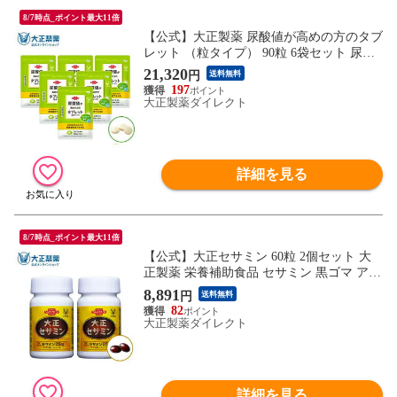
8/7時点_ポイント最大11倍
【公式】大正製薬 尿酸値が高めの方のタブ
レット （粒タイプ） 90粒 6袋セット 尿酸
値 尿酸 プリン体 予防 食べ物 食事 サプリ
21,320
円
送料無料
サプリメント
197
大正製薬ダイレクト
詳細を見る
8/7時点_ポイント最大11倍
【公式】大正セサミン 60粒 2個セット 大
正製薬 栄養補助食品 セサミン 黒ゴマ アマ
ニ油 エゴマ油
8,891
円
送料無料
82
大正製薬ダイレクト
詳細を見る