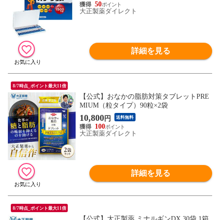
ゲン 筋肉成分 運動系アミノ酸 3種 1箱 370
50
mg×6粒×30袋 サプリ サプリメント
大正製薬ダイレクト
詳細を見る
8/7時点_ポイント最大11倍
【公式】おなかの脂肪対策タブレットPRE
MIUM（粒タイプ）90粒×2袋
10,800
円
送料無料
100
大正製薬ダイレクト
詳細を見る
8/7時点_ポイント最大11倍
【公式】大正製薬 ミナルギンDX 30袋 1箱