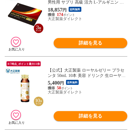
男性用 サプリ 高級 活力 L-アルギニン マ
カ 亜鉛 すっぽん 栄養機能食品 妊活 妊活
18,857
円
送料無料
サプリ
174
大正製薬ダイレクト
詳細を見る
8/7時点_ポイント最大11倍
【公式】大正製薬 ローヤルゼリー プラセ
ンタ 50mL 10本 美容 ドリンク 生ローヤル
ゼリー プラセンタ200mg 女性にうれしい
5,400
円
送料無料
成分を贅沢配合 ハリツヤ甦る 集中美容ド
50
リンク ノンカフェイン 栄養ドリンク ドリ
大正製薬ダイレクト
ンク剤 ビューティー 美肌ケア ゆずはちみ
つ風味 15kcal
詳細を見る