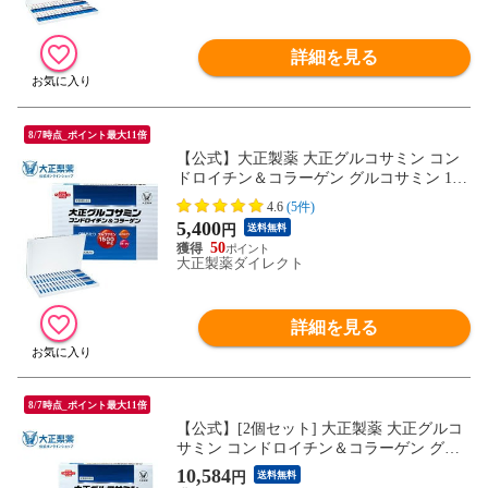
詳細を見る
8/7時点_ポイント最大11倍
【公式】大正製薬 大正グルコサミン コン
ドロイチン＆コラーゲン グルコサミン 150
0mg コンドロイチン含有軟骨成分 440mg
4.6
(5件)
コラーゲンペプチド 50mg 1箱 350mg×9粒×
5,400
円
送料無料
30袋 サプリ サプリメント
50
大正製薬ダイレクト
詳細を見る
8/7時点_ポイント最大11倍
【公式】[2個セット] 大正製薬 大正グルコ
サミン コンドロイチン＆コラーゲン グル
コサミン 1500mg コンドロイチン含有軟骨
10,584
円
送料無料
成分 440mg コラーゲンペプチド 50mg 1箱