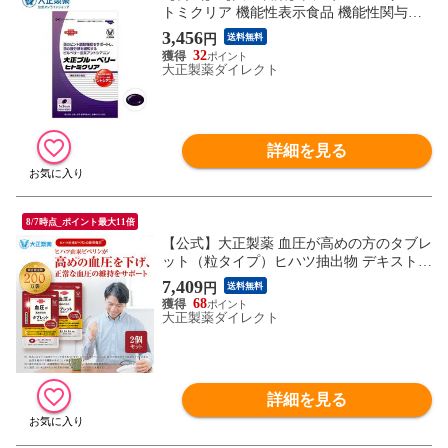
トミクリア 機能性表示食品 機能性関与成
分ビルベリー由来アントシアニン 目の疲れ
3,456
円
送料無料
眼精疲労 ブルーベリー サプリ サプリメン
32
ト 目 疲れ ビタミンb 疲労回復 ルテイン 男
大正製薬ダイレクト
性 女性
詳細を見る
8/7時点_ポイント最大11倍
【公式】大正製薬 血圧が高めの方のタブレ
ット（粒タイプ）ヒハツ抽出物 デキストリ
ン ヒハツエキス 1袋 30粒入 【2袋セット】
7,409
円
送料無料
1日1粒 機能性表示食品 血圧 サプリ サプリ
68
メント ヒハツ 改善
大正製薬ダイレクト
詳細を見る