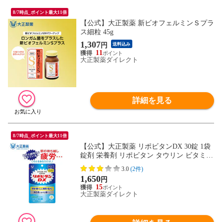
8/7時点_ポイント最大11倍
【公式】大正製薬 新ビオフェルミンＳプラ
ス細粒 45g
1,307
円
送料込み
11
大正製薬ダイレクト
詳細を見る
8/7時点_ポイント最大11倍
【公式】大正製薬 リポビタンDX 30錠 1袋
錠剤 栄養剤 リポビタン タウリン ビタミン
B群 ビタミンC ビタミン カフェインゼロ
3.0
(2件)
【指定医薬部外品】
1,650
円
15
大正製薬ダイレクト