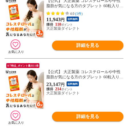
【公式】 大正製薬 コレステロールや中性
脂肪が気になる方のタブレット 60粒入り×
3袋セット 1日2粒目安 サプリ サプリメン
4.0
(1件)
ト 機能性表示食品 健康食品 ザクロ コレス
11,943
円
送料無料
テロール 健康 中性脂肪 エラグ酸 ldlコレス
110
テロール 健康サプリメント 中性脂肪下げ
大正製薬ダイレクト
る LDL
詳細を見る
8/7時点_ポイント最大11倍
【公式】 大正製薬 コレステロールや中性
脂肪が気になる方のタブレット 60粒入り×
6袋セット 1日2粒目安 サプリ サプリメン
23,147
円
送料無料
ト 機能性表示食品 健康食品 ザクロ コレス
214
テロール 健康 中性脂肪 エラグ酸 ldlコレス
大正製薬ダイレクト
テロール 健康サプリメント 中性脂肪下げ
る LDL
詳細を見る