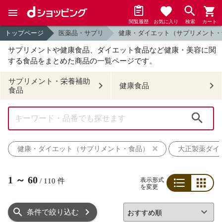
閲覧履歴
お気に入り
検索
カート
トップページ
医薬品・サプリ
健康・ダイエット（サプリメント・
サプリメントや健康食品、ダイエット食品など
健康・美容に関
する食品をまとめた商品の一覧ページです。
サプリメント・栄養補助
健康食品
食品
検索
健康・ダイエット（サプリメント・食品）
大正製薬ダイ
1
～
60
表示形式
/
110
件
を変更
リスト
グリッド
条件で絞り込む