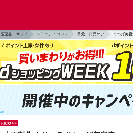
医薬品・サプリ
バラエティ コスメ
目元・口元ケア
まつげ美容
ント最大11倍