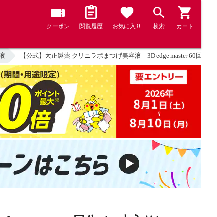
クーポン
閲覧履歴
お気に入り
検索
カート
液
【公式】大正製薬 クリニラボまつげ美容液 3D edge master 60回分（