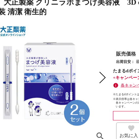
大正製薬 クリニラボまつげ美容液 3D edge 
装 清潔 衛生的
販売価格
出荷目安：
たまるdポイ
+キャンペー
各キャン
※たまるdポイントは
※
表示倍率は各キャ
各キャンペーンの
います。
お気に入