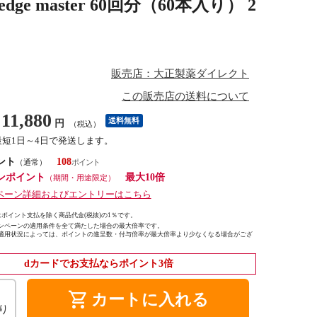
master 60回分（60本入り） 2
販売店：大正製薬ダイレクト
この販売店の送料について
11,880
送料無料
円
（税込）
最短1日～4日で発送します。
ント
108
（通常）
ンポイント
最大10倍
（期間・用途限定）
ペーン詳細およびエントリーはこちら
ポイント支払を除く商品代金(税抜)の1％です。
ンペーンの適用条件を全て満たした場合の最大倍率です。
適用状況によっては、ポイントの進呈数・付与倍率が最大倍率より少なくなる場合がござ
dカードでお支払ならポイント3倍
shopping_cart
カートに入れる
り