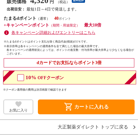
4,320
販売価格
送料込み
円
（税込）
最短1日～4日で発送します。
出荷目安：
たまるdポイント
40
（通常）
+キャンペーンポイント
最大10倍
（期間・用途限定）
各キャンペーン詳細およびエントリーはこちら
※たまるdポイントはポイント支払を除く商品代金(税抜)の1％です。
※
表示倍率は各キャンペーンの適用条件を全て満たした場合の最大倍率です。
各キャンペーンの適用状況によっては、ポイントの進呈数・付与倍率が最大倍率より少なくなる場合が
ございます。
dカードでお支払ならポイント3倍
10%
OFFクーポン
※クーポン適用後の費用は決済画面で確認できます
shopping_cart
カートに入れる
お気に入り
大正製薬ダイレクト トップに戻る