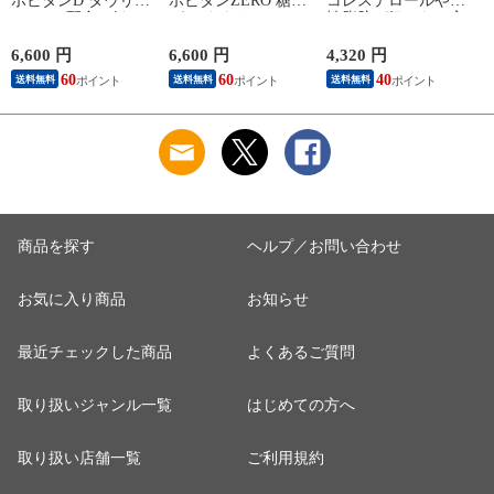
ポビタンD タウリン
ポビタンZERO 糖類
コレステロールや中
1000mg 配合 ビタミ
ゼロ タウリン
性脂肪が気になる方
ンB群 無水カフェイ
1000mg 甘さ控えめ
の青汁 機能性表示食
ン 100ml 50本 指定医
100mL 50本 栄養ドリ
品 ３０袋入り １日
1
6,600 円
6,600 円
4,320 円
1
薬部外品 栄養ドリン
ンク 栄養剤 リポビ
１回１袋目安
60
60
40
送料無料
送料無料
送料無料
ク 栄養剤 リポビタ
タン 低カロリー ビ
LDL（悪玉）コレス
ン
タミン 指定医薬部外
テロールと中性脂肪
品
をダブルで対策 下げ
る 日本製
商品を探す
ヘルプ／お問い合わせ
お気に入り商品
お知らせ
最近チェックした商品
よくあるご質問
取り扱いジャンル一覧
はじめての方へ
取り扱い店舗一覧
ご利用規約