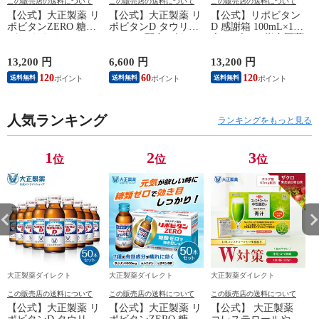
この販売店の送料について
この販売店の送料について
この販売店の送料について
【公式】大正製薬 リ
【公式】大正製薬 リ
【公式】リポビタン
ポビタンZERO 糖類
ポビタンD タウリン
D 感謝箱 100mL×100
ゼロ タウリン
1000mg 配合 ビタミ
本 (50本×2) 指定医薬
1000mg 甘さ控えめ
ンB群 無水カフェイ
部外品 大正製薬 栄
100mL 100本 栄養ド
ン 100ml 50本 指定医
養ドリンク 栄養剤
13,200 円
6,600 円
13,200 円
6
リンク 栄養剤 リポ
薬部外品 栄養ドリン
ありがとう リポビタ
120
60
120
送料無料
送料無料
送料無料
ビタン 低カロリー
ク 栄養剤 リポビタ
ン
ビタミン 指定医薬部
ン
外品
人気ランキング
ランキングをもっと見る
1
2
3
位
位
位
大正製薬ダイレクト
大正製薬ダイレクト
大正製薬ダイレクト
この販売店の送料について
この販売店の送料について
この販売店の送料について
【公式】大正製薬 リ
【公式】大正製薬 リ
【公式】 大正製薬