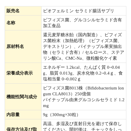
販売名
ビオフェルミン セラミド腸活サプリ
ビフィズス菌、グルコシルセラミド含有
名称
加工食品
還元麦芽糖水飴（国内製造）、ビフィズ
ス菌粉末（加熱処理）（ビフィズス菌、
原材料名
デキストリン）、パイナップル果実抽出
物（セラミド含有）/ セルロース、ステア
リン酸Ca、CMC-Na、微粒酸化ケイ素
エネルギー 1.2kcal、たんぱく質 0~0.04
栄養成分表示
g、脂質 0.013g、炭水化物 0.2~0.4ｇ、食
塩相当量 0~0.002ｇ
ビフィズス菌8013株（Bifidobacterium lon
gum CLA8013）250億個
機能性関与成分
パイナップル由来グルコシルセラミド 1.2
mg
内容量
9g（300mg×30粒）
高温、多湿及び直射日光を避けて保存し
保存方法及び取
てください。開封後は、チャックをしっ