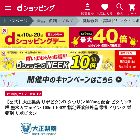
閲覧履歴
お気に入り
検索
カート
トップページ
食品・飲料・グルメ
健康飲料・美容ドリンク・スポ
8/9 時点_ポイント最大11倍
【公式】大正製薬 リポビタンD タウリン1000mg 配合 ビタミンB
群 無水カフェイン 100ml 100本 指定医薬部外品 栄養ドリンク 栄
養剤 リポビタン