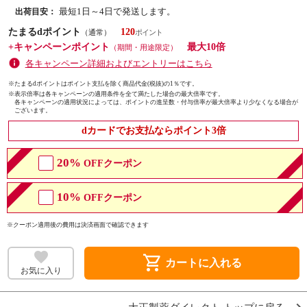
最短1日～4日で発送します。
出荷目安：
たまるdポイント
120
（通常）
+キャンペーンポイント
最大10倍
（期間・用途限定）
各キャンペーン詳細およびエントリーはこちら
※たまるdポイントはポイント支払を除く商品代金(税抜)の1％です。
※
表示倍率は各キャンペーンの適用条件を全て満たした場合の最大倍率です。
各キャンペーンの適用状況によっては、ポイントの進呈数・付与倍率が最大倍率より少なくなる場合が
ございます。
dカードでお支払ならポイント3倍
20%
OFFクーポン
10%
OFFクーポン
※クーポン適用後の費用は決済画面で確認できます
shopping_cart
カートに入れる
お気に入り