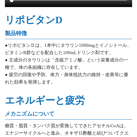
リポビタンD
製品特徴
●リポビタンＤは、1本中にタウリン1000mgとイノシトール、
ビタミンB群などを配合した100mLドリンク剤です。
● 主成分のタウリンは「含硫アミノ酸」という栄養成分の一
種で、体の各組織に存在しています。
● 疲労の回復や予防、体力・身体抵抗力の維持・改善等に優
れた効果を発揮します。
エネルギーと疲労
メカニズムについて
糖質・脂質・タンパク質が変換してできたアセチルCoAは、
エナジーサイクルへと進み、オキザロ酢酸と結びついてクエ