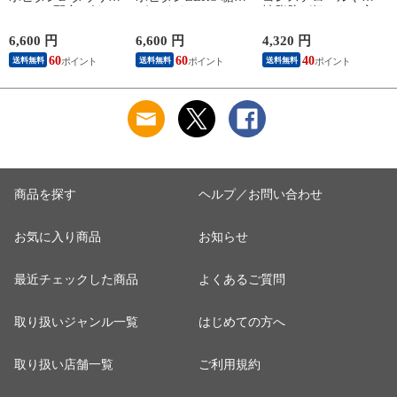
1000mg 配合 ビタミ
ゼロ タウリン
性脂肪が気になる方
ンB群 無水カフェイ
1000mg 甘さ控えめ
の青汁 機能性表示食
ン 100ml 50本 指定医
100mL 50本 栄養ドリ
品 ３０袋入り １日
6,600 円
6,600 円
4,320 円
1
薬部外品 栄養ドリン
ンク 栄養剤 リポビ
１回１袋目安
60
60
40
送料無料
送料無料
送料無料
ク 栄養剤 リポビタ
タン 低カロリー ビ
LDL（悪玉）コレス
ン
タミン 指定医薬部外
テロールと中性脂肪
品
をダブルで対策 下げ
る 日本製
商品を探す
ヘルプ／お問い合わせ
お気に入り商品
お知らせ
最近チェックした商品
よくあるご質問
取り扱いジャンル一覧
はじめての方へ
取り扱い店舗一覧
ご利用規約