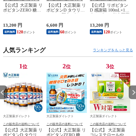
【公式】大正製薬 リ
【公式】大正製薬 リ
【公式】リポビタン
ポビタンZERO 糖類
ポビタンD タウリン
D 感謝箱 100mL×100
ゼロ タウリン
1000mg 配合 ビタミ
本 (50本×2) 指定医薬
1000mg 甘さ控えめ
ンB群 無水カフェイ
部外品 大正製薬 栄
100mL 100本 栄養ド
ン 100ml 50本 指定医
養ドリンク 栄養剤
13,200 円
6,600 円
13,200 円
6
リンク 栄養剤 リポ
薬部外品 栄養ドリン
ありがとう リポビタ
120
60
120
送料無料
送料無料
送料無料
ビタン 低カロリー
ク 栄養剤 リポビタ
ン
ビタミン 指定医薬部
ン
外品
人気ランキング
ランキングをもっと見る
1
2
3
位
位
位
大正製薬ダイレクト
大正製薬ダイレクト
大正製薬ダイレクト
この販売店の送料について
この販売店の送料について
この販売店の送料について
【公式】大正製薬 リ
【公式】大正製薬 リ
【公式】 大正製薬
ポビタンD タウリン
ポビタンZERO 糖類
コレステロールや中