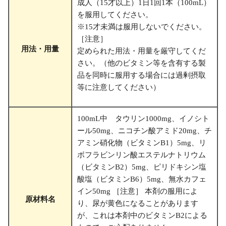
成人（15才以上）1日1回1本（100mL）
を服用してください。
※15才未満は服用しないでください。
［注意］
用法・用量
定められた用法・用量を厳守してくだ
さい。（他のビタミン等を含有する製
品を同時に服用する場合には過剰摂取
等に注意してください）
100mL中 タウリン1000mg、イノシト
ール50mg、ニコチン酸アミド20mg、チ
アミン硝化物（ビタミンB1）5mg、リ
ボフラビンリン酸エステルナトリウム
（ビタミンB2）5mg、ピリドキシン塩
酸塩（ビタミンB6）5mg、無水カフェ
イン50mg ［注意］ 本剤の服用によ
原材料名
り、尿が黄色になることがあります
が、これは本剤中のビタミンB2による