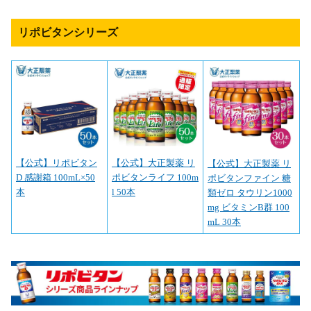
リポビタンシリーズ
【公式】リポビタン
【公式】大正製薬 リ
【公式】大正製薬 リ
D 感謝箱 100mL×50
ポビタンライフ 100m
ポビタンファイン 糖
本
l 50本
類ゼロ タウリン1000
mg ビタミンB群 100
mL 30本