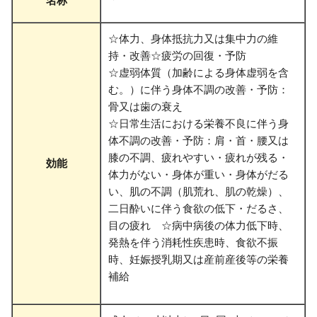
名称
☆体力、身体抵抗力又は集中力の維
持・改善☆疲労の回復・予防
☆虚弱体質（加齢による身体虚弱を含
む。）に伴う身体不調の改善・予防：
骨又は歯の衰え
☆日常生活における栄養不良に伴う身
体不調の改善・予防：肩・首・腰又は
膝の不調、疲れやすい・疲れが残る・
効能
体力がない・身体が重い・身体がだる
い、肌の不調（肌荒れ、肌の乾燥）、
二日酔いに伴う食欲の低下・だるさ、
目の疲れ ☆病中病後の体力低下時、
発熱を伴う消耗性疾患時、食欲不振
時、妊娠授乳期又は産前産後等の栄養
補給