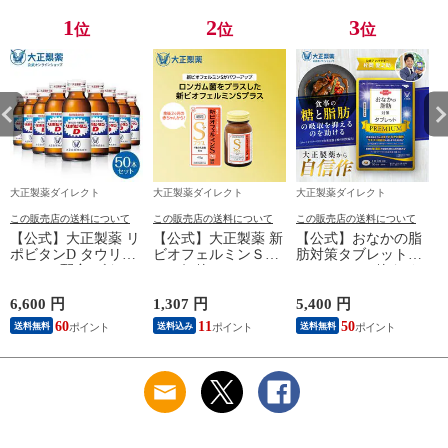
1
2
3
位
位
位
大正製薬ダイレクト
大正製薬ダイレクト
大正製薬ダイレクト
この販売店の送料について
この販売店の送料について
この販売店の送料について
【公式】大正製薬 リ
【公式】大正製薬 新
【公式】おなかの脂
ポビタンD タウリン
ビオフェルミンＳプ
肪対策タブレット
1000mg 配合 ビタミ
ラス細粒 45g
PREMIUM（粒タイ
ンB群 無水カフェイ
プ）90粒
ン 100ml 50本 指定医
1
6,600 円
1,307 円
5,400 円
1
薬部外品 栄養ドリン
60
11
50
送料無料
送料込み
送料無料
ク 栄養剤 リポビタ
ン