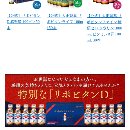
【公式】リポビタン
【公式】大正製薬 リ
【公式】大正製薬 リ
D 感謝箱 100mL×50
ポビタンライフ 100m
ポビタンファイン 糖
本
l 50本
類ゼロ タウリン1000
mg ビタミンB群 100
mL 30本