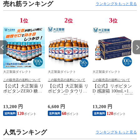
売れ筋ランキング
ランキングをもっと見る
1
2
3
位
位
位
大正製薬ダイレクト
大正製薬ダイレクト
大正製薬ダイレクト
この販売店の送料について
この販売店の送料について
この販売店の送料について
【公式】大正製薬 リ
【公式】大正製薬 リ
【公式】リポビタン
ポビタンZERO 糖類
ポビタンD タウリン
D 感謝箱 100mL×100
ゼロ タウリン
1000mg 配合 ビタミ
本 (50本×2) 指定医薬
1000mg 甘さ控えめ
ンB群 無水カフェイ
部外品 大正製薬 栄
100mL 100本 栄養ド
ン 100ml 50本 指定医
養ドリンク 栄養剤
13,200 円
6,600 円
13,200 円
6
リンク 栄養剤 リポ
薬部外品 栄養ドリン
ありがとう リポビタ
120
60
120
送料無料
送料無料
送料無料
ビタン 低カロリー
ク 栄養剤 リポビタ
ン
ビタミン 指定医薬部
ン
外品
人気ランキング
ランキングをもっと見る