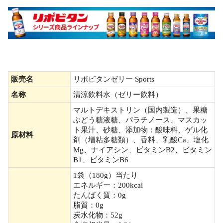
販売名
リポビタンゼリー Sports
名称
清涼飲料水（ゼリー飲料）
マルトデキストリン（国内製造）、果糖
ぶどう糖液糖、パラチノース、マスカッ
ト果汁、砂糖、添加物：酸味料、ゲル化
原材料
剤（増粘多糖類）、香料、乳酸Ca、塩化
Mg、ナイアシン、ビタミンB2、ビタミン
B1、ビタミンB6
1袋（180g）当たり
エネルギー：200kcal
たんぱく質：0g
脂質：0g
炭水化物：52g