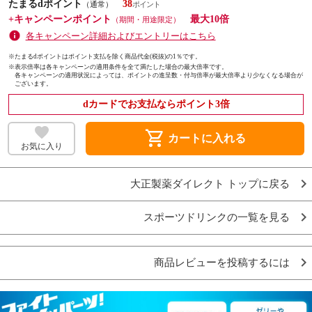
たまるdポイント
38
（通常）
+キャンペーンポイント
最大10倍
（期間・用途限定）
各キャンペーン詳細およびエントリーはこちら
※たまるdポイントはポイント支払を除く商品代金(税抜)の1％です。
※
表示倍率は各キャンペーンの適用条件を全て満たした場合の最大倍率です。
各キャンペーンの適用状況によっては、ポイントの進呈数・付与倍率が最大倍率より少なくなる場合が
ございます。
dカードでお支払ならポイント3倍
shopping_cart
カートに入れる
お気に入り
大正製薬ダイレクト トップに戻る
スポーツドリンクの一覧を見る
商品レビューを投稿するには