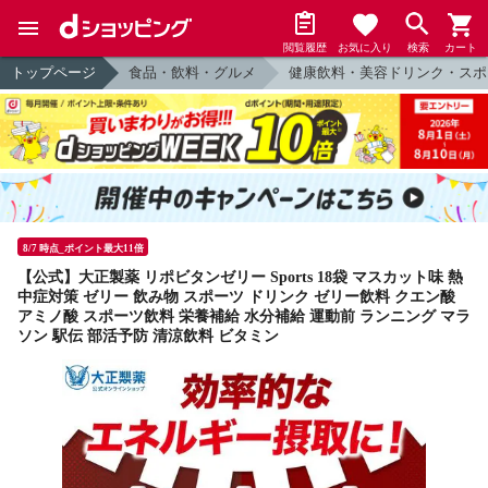
閲覧履歴
お気に入り
検索
カート
トップページ
食品・飲料・グルメ
健康飲料・美容ドリンク・スポ
8/7 時点_ポイント最大11倍
【公式】大正製薬 リポビタンゼリー Sports 18袋 マスカット味 熱
中症対策 ゼリー 飲み物 スポーツ ドリンク ゼリー飲料 クエン酸
アミノ酸 スポーツ飲料 栄養補給 水分補給 運動前 ランニング マラ
ソン 駅伝 部活予防 清涼飲料 ビタミン