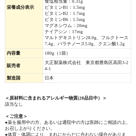
食塩相当量：0.31g
栄養成分表示
ビタミンB1：1.5mg
ビタミンB2：1.7mg
ビタミンB6：1.5mg
マグネシウム：20mg
ナイアシン：17mg
マルトデキストリン28.0g、フルクトース
7.4g、パラチノース5.0g、クエン酸1.2g
内容量
180g（1袋）
大正製薬株式会社 東京都豊島区高田3-2
販売者
4-1
製造国
日本
＜原材料に含まれるアレルギー物質(28品目中）＞
該当なし
＜ご注意＞
●薬を服用中の方、あるいは通院中の方は医師にご相談の上、
お召し上がりください。
●体質・体調により、まれにからだに合わない場合がありま