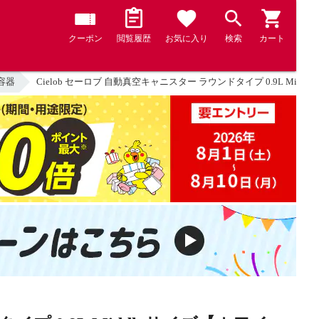
クーポン
閲覧履歴
お気に入り
検索
カート
容器
Cielob セーロブ 自動真空キャニスター ラウンドタイプ 0.9L Mi