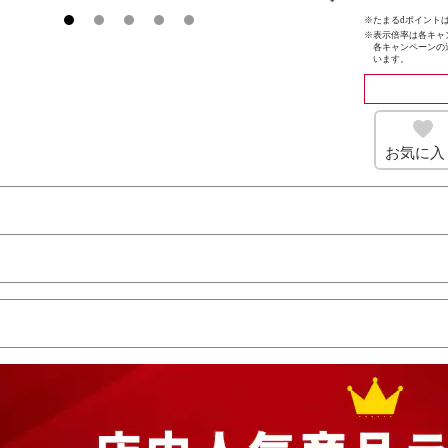
※たまるdポイントは
※
表示倍率は各キャ
各キャンペーンの
います。
お気に入