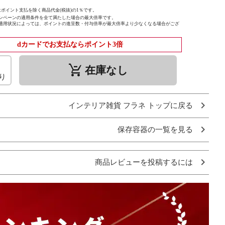
ポイント支払を除く商品代金(税抜)の1％です。
ンペーンの適用条件を全て満たした場合の最大倍率です。
適用状況によっては、ポイントの進呈数・付与倍率が最大倍率より少なくなる場合がござ
dカードでお支払ならポイント3倍
remove_shopping_cart
在庫なし
り
インテリア雑貨 フラネ トップに戻る
保存容器の一覧を見る
商品レビューを投稿するには