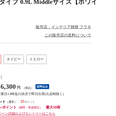
イプ 0.9L Middleサイズ【ホワイ
販売店：インテリア雑貨 フラネ
この販売店の送料について
ネイビー
イエロー
し］
6,300
送料込み
円
（税込）
営業日14時迄の決済で即日出荷(欠品時除く)
ント
57
（通常）
ンポイント
最大10倍
（期間・用途限定）
ペーン詳細およびエントリーはこちら