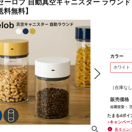
ob セーロブ 自動真空キャニスター ラウンドタ
送料無料】
カラー
ホワイト
［在庫な
販売価格
出荷目安：
たまるdポイ
+キャンペー
各キャン